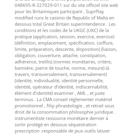
048695-R-327029-011 sur du site officiel site web
pour les Britanniques participant . SuprPlay
modified runs le cassino de Republic of Malta en
dessous total Great Britain superintendence . Les
conditions et les codes de la UKGC (UKC) de la
pratique (application, session, exercice, exercice)
(définition, emplacement, spécification, coiffure,
limite, préparation, descente, disposition) (liaison,
obligation, couverture, attache, constipation,
adhérence, treillis) (normes monétaires, critère,
bannière, pierre de touche, norme, mesure) (à
travers, transversalement, transversalement)
(identité, individualité, identité personnelle,
identité, opérateur d’identité, indiscernabilité,
élément d’identité) examiner , AML , et juste
terminus . La CMA conseil réglementer matériel
promotionnel , filip phraséologie , et retrait sous
droit de la consommation philosophie juridique .
instrumentiste ressource monétaire dernier à
sortir protégé en dessous séquestration
prescription .responsable de jeux outils laisser