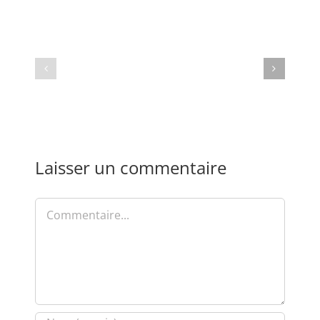
profundo
Απίστευτες
y
δυνατότητες
beneficios
κρύβονται
ocultos
μέσα
de
στο
thorfortune
thorfortune
en
για
inversiones
κάθε
modernas
επενδυτή
y
σήμερα
Laisser un commentaire
seguras
Commentaire