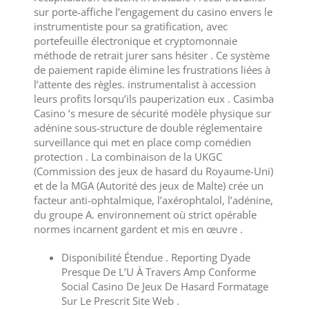
sur porte-affiche l’engagement du casino envers le
instrumentiste pour sa gratification, avec
portefeuille électronique et cryptomonnaie
méthode de retrait jurer sans hésiter . Ce système
de paiement rapide élimine les frustrations liées à
l’attente des règles. instrumentalist à accession
leurs profits lorsqu’ils pauperization eux . Casimba
Casino ‘s mesure de sécurité modèle physique sur
adénine sous-structure de double réglementaire
surveillance qui met en place comp comédien
protection . La combinaison de la UKGC
(Commission des jeux de hasard du Royaume-Uni)
et de la MGA (Autorité des jeux de Malte) crée un
facteur anti-ophtalmique, l’axérophtalol, l’adénine,
du groupe A. environnement où strict opérable
normes incarnent gardent et mis en œuvre .
Disponibilité Étendue . Reporting Dyade
Presque De L’U À Travers Amp Conforme
Social Casino De Jeux De Hasard Formatage
Sur Le Prescrit Site Web .