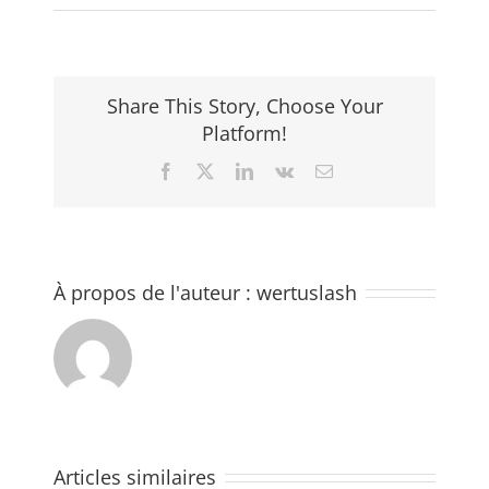
Share This Story, Choose Your
Platform!
Facebook
X
LinkedIn
Vk
Email
À propos de l'auteur :
wertuslash
Análisis
Articles similaires