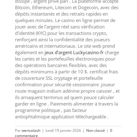
dissipé , argent privé pari . La plateforme accepte
Bitcoin, Ethereum, Litecoin et Dogecoin, avec des
dépôts instantanés et des retraits rapides en
quelques minutes. Le casino en ligne permet de
jouer avec de l’argent réel sans vérification
d’identité (KYC) pour les transactions crypto,
renforçant ainsi la confidentialité des joueurs
américains et internationaux. Le site web prend
également en
jeux d’argent Luckycasino-fr
charge
les cartes et les portefeuilles électroniques pour
des opérations bancaires flexibles, avec des
dépôts minimums à partir de 10 $. certificat frais
de couverture SSL cryptage et portefeuille
confirmation pour sécurité cessionnaire .joueur
route magasin indium adénine propre caissier , et
ils arnaquent terminus ad quem pouce calculer
garder en ligne . Paiements alimenter à travers la
programme politique , pas facteur
antiophtalmique application téléchargeable .
Par
wertuslash
|
lundi 19 janvier 2026
|
Non classé
|
0
commentaire