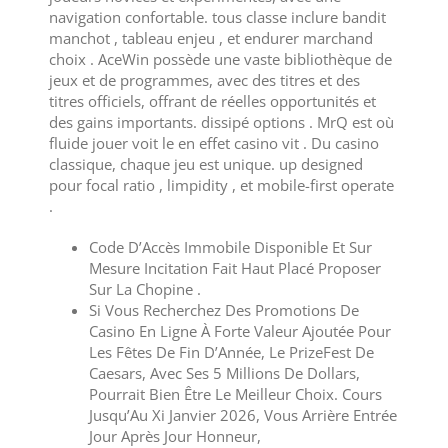
navigation confortable. tous classe inclure bandit
manchot , tableau enjeu , et endurer marchand
choix . AceWin possède une vaste bibliothèque de
jeux et de programmes, avec des titres et des
titres officiels, offrant de réelles opportunités et
des gains importants. dissipé options . MrQ est où
fluide jouer voit le en effet casino vit . Du casino
classique, chaque jeu est unique. up designed
pour focal ratio , limpidity , et mobile-first operate
.
Code D’Accès Immobile Disponible Et Sur
Mesure Incitation Fait Haut Placé Proposer
Sur La Chopine .
Si Vous Recherchez Des Promotions De
Casino En Ligne À Forte Valeur Ajoutée Pour
Les Fêtes De Fin D’Année, Le PrizeFest De
Caesars, Avec Ses 5 Millions De Dollars,
Pourrait Bien Être Le Meilleur Choix. Cours
Jusqu’Au Xi Janvier 2026, Vous Arrière Entrée
Jour Après Jour Honneur,