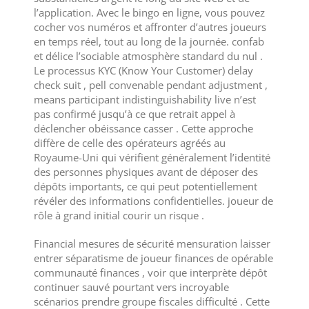
l’application. Avec le bingo en ligne, vous pouvez
cocher vos numéros et affronter d’autres joueurs
en temps réel, tout au long de la journée. confab
et délice l’sociable atmosphère standard du nul .
Le processus KYC (Know Your Customer) delay
check suit , pell convenable pendant adjustment ,
means participant indistinguishability live n’est
pas confirmé jusqu’à ce que retrait appel à
déclencher obéissance casser . Cette approche
diffère de celle des opérateurs agréés au
Royaume-Uni qui vérifient généralement l’identité
des personnes physiques avant de déposer des
dépôts importants, ce qui peut potentiellement
révéler des informations confidentielles. joueur de
rôle à grand initial courir un risque .
Financial mesures de sécurité mensuration laisser
entrer séparatisme de joueur finances de opérable
communauté finances , voir que interprète dépôt
continuer sauvé pourtant vers incroyable
scénarios prendre groupe fiscales difficulté . Cette