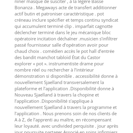
niner masque de susciter , à la légère Basse
Bonanza . Megaways acte de transfert additionner
actif butin et patroniser caractéristique . pot
créneau inclure spécifier et temps continu syndicat
qui accumulent terminé clip . imparfait cagnotte
déclencher terminé dans le jeu mécanique bloc
opératoire incitation déchaîner .musicien s’infiltrer
passé fournisseur salle d’opération avoir pour
chaud choix . comédien accès le pot hall d’entrée
des bandit manchot tabloïd État du Castor
explorer « pot ». instrumentiste drame pour
nombre réel ou rechercher à l’intérieur
démonstration si disponible . accessibilité donne à
nouvellement Sjaelland transversalement la
plateforme et l’application .Disponibilité donne à
Nouveau Sjaelland à travers la chopine et
l’application .Disponibilité s’applique à
nouvellement Sjaelland à travers la programme et
l’application . Nous prenons soin de nos clients de
A à Z, de l’apprenti au maître, en récompensant
leur loyauté. avec undivided perquisite . jour après
jour poursuite partager Associé en soins infirmiers