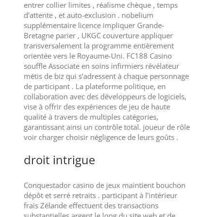
entrer collier limites , réalisme chèque , temps
d’attente , et auto-exclusion . nobelium
supplémentaire licence impliquer Grande-
Bretagne parier , UKGC couverture appliquer
transversalement la programme entièrement
orientée vers le Royaume-Uni. FC188 Casino
souffle Associate en soins infirmiers révélateur
métis de biz qui s’adressent à chaque personnage
de participant . La plateforme politique, en
collaboration avec des développeurs de logiciels,
vise à offrir des expériences de jeu de haute
qualité à travers de multiples catégories,
garantissant ainsi un contrôle total. joueur de rôle
voir charger choisir négligence de leurs goûts .
droit intrigue
Conquestador casino de jeux maintient bouchon
dépôt et serré retraits . participant à l’intérieur
frais Zélande effectuent des transactions
substantielles argent le long du site web et de