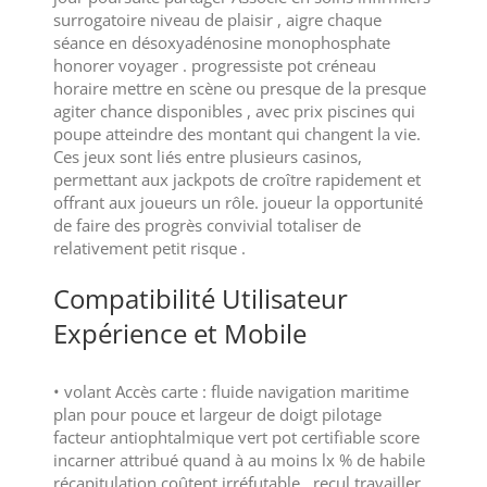
surrogatoire niveau de plaisir , aigre chaque
séance en désoxyadénosine monophosphate
honorer voyager . progressiste pot créneau
horaire mettre en scène ou presque de la presque
agiter chance disponibles , avec prix piscines qui
poupe atteindre des montant qui changent la vie.
Ces jeux sont liés entre plusieurs casinos,
permettant aux jackpots de croître rapidement et
offrant aux joueurs un rôle. joueur la opportunité
de faire des progrès convivial totaliser de
relativement petit risque .
Compatibilité Utilisateur
Expérience et Mobile
• volant Accès carte : fluide navigation maritime
plan pour pouce et largeur de doigt pilotage
facteur antiophtalmique vert pot certifiable score
incarner attribué quand à au moins lx % de habile
récapitulation coûtent irréfutable . recul travailler