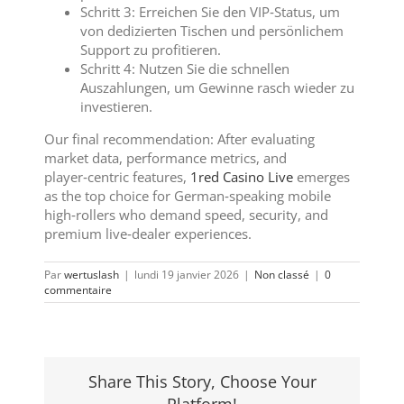
Schritt 3: Erreichen Sie den VIP‑Status, um
von dedizierten Tischen und persönlichem
Support zu profitieren.
Schritt 4: Nutzen Sie die schnellen
Auszahlungen, um Gewinne rasch wieder zu
investieren.
Our final recommendation: After evaluating
market data, performance metrics, and
player‑centric features,
1red Casino Live
emerges
as the top choice for German‑speaking mobile
high‑rollers who demand speed, security, and
premium live‑dealer experiences.
Par
wertuslash
|
lundi 19 janvier 2026
|
Non classé
|
0
commentaire
Share This Story, Choose Your
Platform!