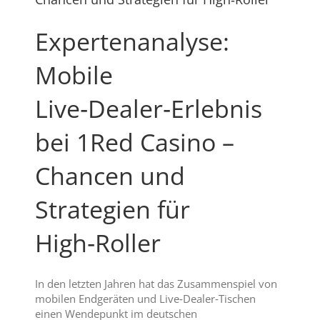
Expertenanalyse:
Mobile
Live‑Dealer‑Erlebnis
bei 1Red Casino –
Chancen und
Strategien für
High‑Roller
In den letzten Jahren hat das Zusammenspiel von
mobilen Endgeräten und Live‑Dealer‑Tischen
einen Wendepunkt im deutschen