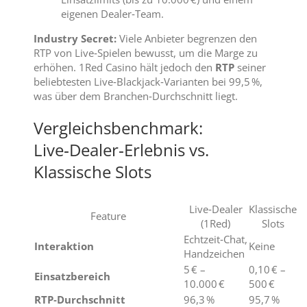
eigenen Dealer‑Team.
Industry Secret:
Viele Anbieter begrenzen den
RTP von Live‑Spielen bewusst, um die Marge zu
erhöhen. 1Red Casino hält jedoch den
RTP
seiner
beliebtesten Live‑Blackjack‑Varianten bei 99,5 %,
was über dem Branchen‑Durchschnitt liegt.
Vergleichsbenchmark:
Live‑Dealer‑Erlebnis vs.
Klassische Slots
Live‑Dealer
Klassische
Feature
(1Red)
Slots
Echtzeit‑Chat,
Interaktion
Keine
Handzeichen
5 € –
0,10 € –
Einsatzbereich
10.000 €
500 €
RTP‑Durchschnitt
96,3 %
95,7 %