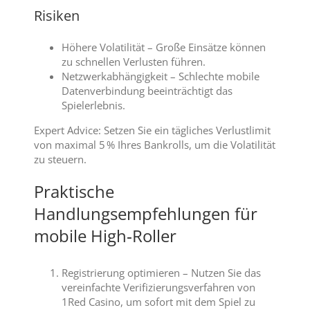
Risiken
Höhere Volatilität – Große Einsätze können
zu schnellen Verlusten führen.
Netzwerkabhängigkeit – Schlechte mobile
Datenverbindung beeinträchtigt das
Spielerlebnis.
Expert Advice: Setzen Sie ein tägliches Verlustlimit
von maximal 5 % Ihres Bankrolls, um die Volatilität
zu steuern.
Praktische
Handlungsempfehlungen für
mobile High‑Roller
Registrierung optimieren – Nutzen Sie das
vereinfachte Verifizierungsverfahren von
1Red Casino, um sofort mit dem Spiel zu