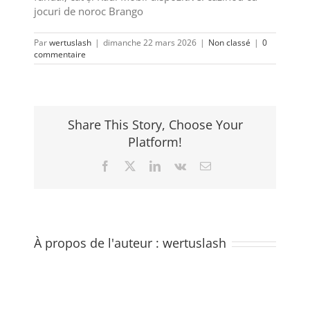
jocuri de noroc Brango
Par
wertuslash
|
dimanche 22 mars 2026
|
Non classé
|
0
commentaire
Share This Story, Choose Your
Platform!
Facebook
X
LinkedIn
Vk
Email
À propos de l'auteur :
wertuslash