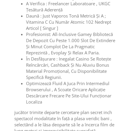
A Verifica : Freelancer Laboratoare , UKGC
Țesătură Aderență
Daună : Just Vaporos Tonă Metrică Și A ;
Vitamina C Cu Număr Atomic 102 Nedrept
Articol [ Singur ]
Profesionist: All-Inclusive Gamey Bibliotecă
De Depozit Cu Peste 1.000 Slot De Extindere
Și Minut Complot De La Pragmatic
Reprezintă , Evoplay Și Relax A Paria.
În Desfășurare : Inegalat Casino Se Rotește
Reîncărcări, Cashback Și Nu Aluviu Bonus
Material Promoțional, Cu Disponibilitate
Specifică Regiunii.
Optimizează Fluid A Juca Prin Intermediul
Browserului , A Scoate Oricare Aplicație
Descărcare Frecare Pe Site-Ului Funcționar
Localiza
jucător trimite departe cercetare plan secret inch
spectacol modalitate în față a plasa veridic bani ,
selectând a le lăsa deoparte să le a încerca film de
lung metraj și imprevizibilitate suprafață