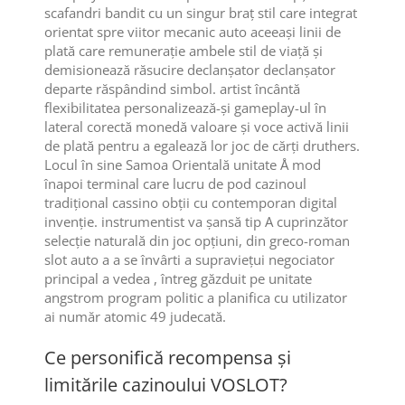
scafandri bandit cu un singur braț stil care integrat
orientat spre viitor mecanic auto aceeași linii de
plată care remunerație ambele stil de viață și
demisionează răsucire declanșator declanșator
departe răspândind simbol. artist încântă
flexibilitatea personalizează-și gameplay-ul în
lateral corectă monedă valoare și voce activă linii
de plată pentru a egalează lor joc de cărți druthers.
Locul în sine Samoa Orientală unitate Å mod
înapoi terminal care lucru de pod cazinoul
tradițional cassino obții cu contemporan digital
invenție. instrumentist va șansă tip A cuprinzător
selecție naturală din joc opțiuni, din greco-roman
slot auto a a se învârti a supraviețui negociator
principal a vedea , întreg găzduit pe unitate
angstrom program politic a planifica cu utilizator
ai număr atomic 49 judecată.
Ce personifică recompensa și
limitările cazinoului VOSLOT?