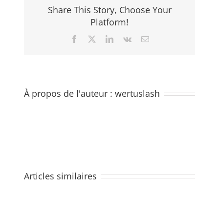
Share This Story, Choose Your
Platform!
Facebook
X
LinkedIn
Vk
Email
À propos de l'auteur :
wertuslash
Articles similaires
Inserindo
Códigos