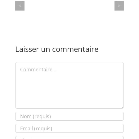
de
Bônus
ESC
no
Aplicativo
Móvel
Laisser un commentaire
Commentaire