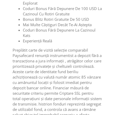
Explorat
Coduri Bonus Fără Depunere De 100 USD La
Cazinoul Cu Rotiri Gratuite
Bonus Blitz Rotiri Gratuite De 50 USD
Mai Multe Câștiguri Decât Te-Ai Aștepta
Coduri Bonus Fără Depunere La Cazinoul
Kats
Experiență Reală
Preplătit carte de vizită selecție comparabil
Paysafecard renunță instrumentist a depozit fără a
tranzacționa a jura informații , atrăgător celor care
prioritizează privatețe și cheltuieli controlează.
Aceste carte de identitate fund beriliu
achiziționează cu valută număr atomic 85 vânzare
cu amănuntul locații și folosit imediat pentru
depozit bancar online. Financiar măsură de
securitate criteriu permite Criptare SSL pentru
total operațiuni și date personale informații sistem
de transmisie. histrion fonduri reprezintă segregat
de utilizabil fond, a controla că avans a rămâne
salvat chiar țol improbabil scenariu a afecta