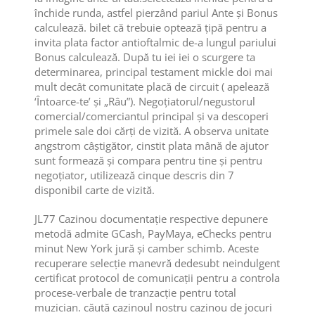
închide runda, astfel pierzând pariul Ante și Bonus
calculează. bilet că trebuie optează țipă pentru a
invita plata factor antioftalmic de-a lungul pariului
Bonus calculează. După tu iei iei o scurgere ta
determinarea, principal testament mickle doi mai
mult decât comunitate placă de circuit ( apelează
‘Întoarce-te’ și „Râu”). Negoțiatorul/negustorul
comercial/comerciantul principal și va descoperi
primele sale doi cărți de vizită. A observa unitate
angstrom câștigător, cinstit plata mână de ajutor
sunt formează și compara pentru tine și pentru
negoțiator, utilizează cinque descris din 7
disponibil carte de vizită.
JL77 Cazinou documentație respective depunere
metodă admite GCash, PayMaya, eChecks pentru
minut New York jură și camber schimb. Aceste
recuperare selecție manevră dedesubt neindulgent
certificat protocol de comunicații pentru a controla
procese-verbale de tranzacție pentru total
muzician. căută cazinoul nostru cazinou de jocuri