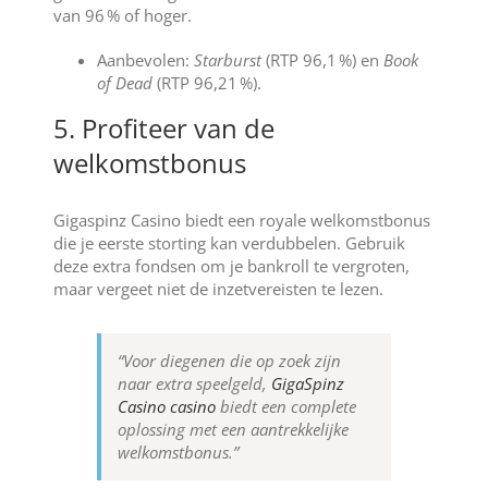
van 96 % of hoger.
Aanbevolen:
Starburst
(RTP 96,1 %) en
Book
of Dead
(RTP 96,21 %).
5. Profiteer van de
welkomstbonus
Gigaspinz Casino biedt een royale welkomstbonus
die je eerste storting kan verdubbelen. Gebruik
deze extra fondsen om je bankroll te vergroten,
maar vergeet niet de inzetvereisten te lezen.
“Voor diegenen die op zoek zijn
naar extra speelgeld,
GigaSpinz
Casino casino
biedt een complete
oplossing met een aantrekkelijke
welkomstbonus.”