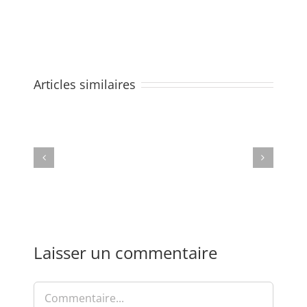
Análisis
Articles similaires
profundo
y
beneficios
ocultos
de
thorfortune
en
inversiones
modernas
y
Laisser un commentaire
seguras
Commentaire