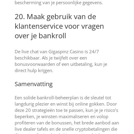
bescherming van je persoonlijke gegevens.
20. Maak gebruik van de
klantenservice voor vragen
over je bankroll
De live chat van Gigaspinz Casino is 24/7
beschikbaar. Als je twijfelt over een
bonusvoorwaarden of een uitbetaling, kun je
direct hulp krijgen.
Samenvatting
Een solide bankroll‑beheerplan is de sleutel tot
langdurig plezier en winst bij online gokken. Door
deze 20 strategieën toe te passen, kun je je risico’s
beperken, je winsten maximaliseren en volop
profiteren van de bonussen, het brede aanbod aan
live dealer tafels en de snelle cryptobetalingen die