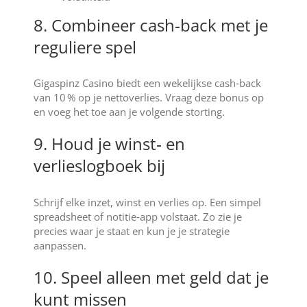
8. Combineer cash‑back met je
reguliere spel
Gigaspinz Casino biedt een wekelijkse cash‑back
van 10 % op je nettoverlies. Vraag deze bonus op
en voeg het toe aan je volgende storting.
9. Houd je winst‑ en
verlieslogboek bij
Schrijf elke inzet, winst en verlies op. Een simpel
spreadsheet of notitie‑app volstaat. Zo zie je
precies waar je staat en kun je je strategie
aanpassen.
10. Speel alleen met geld dat je
kunt missen