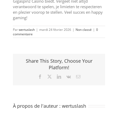
Gigaspinz Casino biedt. Vergeet niet altijd
verantwoord te spelen, je limieten te respecteren
en plezier voorop te stellen. Veel succes en happy
gaming!
Par
wertuslash
|
mardi 24 février 2026
|
Non classé
|
0
commentaire
Share This Story, Choose Your
Platform!
Facebook
X
LinkedIn
Vk
Email
À propos de l'auteur :
wertuslash