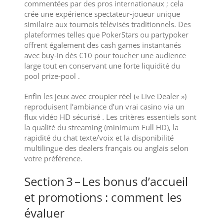
commentées par des pros internationaux ; cela
crée une expérience spectateur‑joueur unique
similaire aux tournois télévisés traditionnels. Des
plateformes telles que PokerStars ou partypoker
offrent également des cash games instantanés
avec buy‑in dès €10 pour toucher une audience
large tout en conservant une forte liquidité du
pool prize‑pool .
Enfin les jeux avec croupier réel (« Live Dealer »)
reproduisent l’ambiance d’un vrai casino via un
flux vidéo HD sécurisé . Les critères essentiels sont
la qualité du streaming (minimum Full HD), la
rapidité du chat texte/voix et la disponibilité
multilingue des dealers français ou anglais selon
votre préférence.
Section 3 – Les bonus d’accueil
et promotions : comment les
évaluer