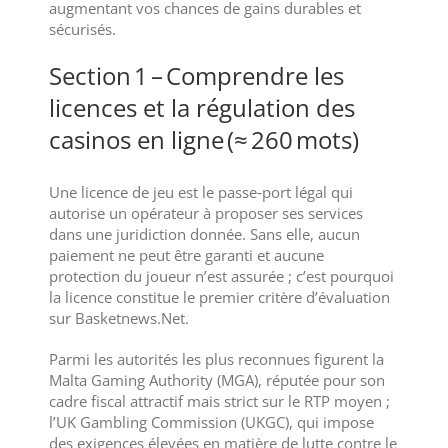
augmentant vos chances de gains durables et
sécurisés.
Section 1 – Comprendre les
licences et la régulation des
casinos en ligne (≈ 260 mots)
Une licence de jeu est le passe‑port légal qui
autorise un opérateur à proposer ses services
dans une juridiction donnée. Sans elle, aucun
paiement ne peut être garanti et aucune
protection du joueur n’est assurée ; c’est pourquoi
la licence constitue le premier critère d’évaluation
sur Basketnews.Net.
Parmi les autorités les plus reconnues figurent la
Malta Gaming Authority (MGA), réputée pour son
cadre fiscal attractif mais strict sur le RTP moyen ;
l’UK Gambling Commission (UKGC), qui impose
des exigences élevées en matière de lutte contre le