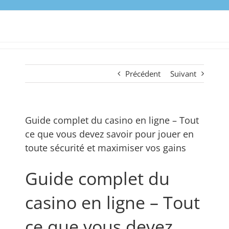
Passer
au
contenu
Précédent
Suivant
Guide complet du casino en ligne – Tout
ce que vous devez savoir pour jouer en
toute sécurité et maximiser vos gains
Guide complet du
casino en ligne – Tout
ce que vous devez