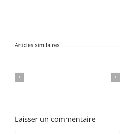
Análisis
Articles similaires
profundo
y
beneficios
ocultos
de
thorfortune
en
inversiones
modernas
y
Laisser un commentaire
seguras
Commentaire