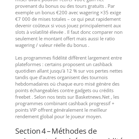
provenant du bonus ou des tours gratuits . Par
exemple un bonus €200 avec wagering ×35 exige
€7 000 de mises totales – ce qui peut rapidement
devenir coûteux si vous jouez principalement aux
slots à volatilité élevée . Il faut donc comparer non
seulement le montant offert mais aussi le ratio
wagering / valeur réelle du bonus .
Les programmes fidélité diffèrent largement entre
plateformes : certains proposent un cashback
quotidien allant jusqu’à 12 % sur vos pertes nettes
tandis que d’autres organisent des tournois
hebdomadaires où chaque euro misé génère des
points échangeables contre gadgets ou crédits
freebet . Selon nos tests sur Basketnews.Net , les
programmes combinant cashback progressif +
points VIP offrent généralement le meilleur
rendement global pour le joueur moyen.
Section 4 – Méthodes de