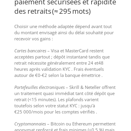
paiement sécurisées et rapidité
des retraits (≈ 295 mots)
Choisir une méthode adaptée dépend avant tout
du montant envisagé ainsi du délai souhaité pour
recevoir vos gains :
Cartes bancaires
– Visa et MasterCard restent
acceptées partout ; dépôt instantané tandis que
retrait nécessite généralement entre 24 et48
heures après validation KYC . Frais éventuels
autour de €0‑€2 selon la banque émettrice .
Portefeuilles électroniques
– Skrill & Neteller offrent
un traitement quasi immédiat tant côté dépôt que
retrait (<15 minutes). Les plafonds varient
toutefois selon votre statut KYC : jusqu’à
€25 000/mois pour les comptes vérifiés .
Cryptomonnaies
– Bitcoin ou Ethereum permettent
anonymat renforcé et frais minimes (<0,5 %) mais