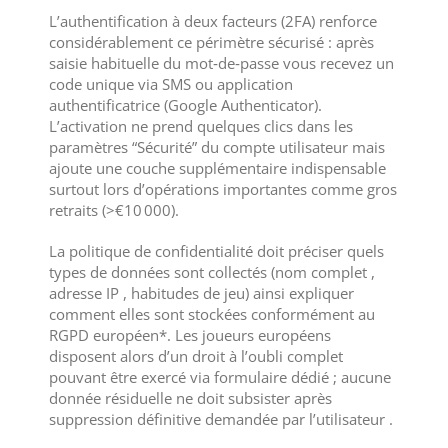
L’authentification à deux facteurs (2FA) renforce
considérablement ce périmètre sécurisé : après
saisie habituelle du mot‑de‑passe vous recevez un
code unique via SMS ou application
authentificatrice (Google Authenticator).
L’activation ne prend quelques clics dans les
paramètres “Sécurité” du compte utilisateur mais
ajoute une couche supplémentaire indispensable
surtout lors d’opérations importantes comme gros
retraits (>€10 000).
La politique de confidentialité doit préciser quels
types de données sont collectés (nom complet ,
adresse IP , habitudes de jeu) ainsi expliquer
comment elles sont stockées conformément au
RGPD européen*. Les joueurs européens
disposent alors d’un droit à l’oubli complet
pouvant être exercé via formulaire dédié ; aucune
donnée résiduelle ne doit subsister après
suppression définitive demandée par l’utilisateur .