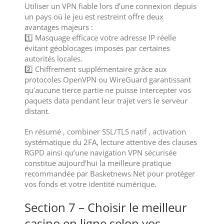
Utiliser un VPN fiable lors d’une connexion depuis
un pays où le jeu est restreint offre deux
avantages majeurs :
1️⃣ Masquage efficace votre adresse IP réelle
évitant géoblocages imposés par certaines
autorités locales.
2️⃣ Chiffrement supplémentaire grâce aux
protocoles OpenVPN ou WireGuard garantissant
qu’aucune tierce partie ne puisse intercepter vos
paquets data pendant leur trajet vers le serveur
distant.
En résumé , combiner SSL/TLS natif , activation
systématique du 2FA, lecture attentive des clauses
RGPD ainsi qu’une navigation VPN sécurisée
constitue aujourd’hui la meilleure pratique
recommandée par Basketnews.Net pour protéger
vos fonds et votre identité numérique.
Section 7 – Choisir le meilleur
casino en ligne selon vos