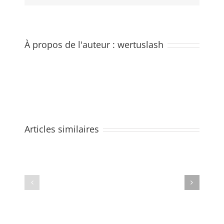
À propos de l'auteur :
wertuslash
Análisis
Articles similaires
profundo
Απίστευτες
y
δυνατότητες
beneficios
κρύβονται
ocultos
μέσα
de
στο
thorfortune
thorfortune
en
για