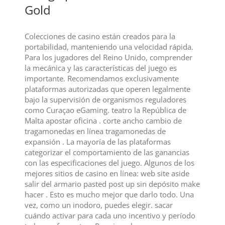
Gold
Colecciones de casino están creados para la
portabilidad, manteniendo una velocidad rápida.
Para los jugadores del Reino Unido, comprender
la mecánica y las características del juego es
importante. Recomendamos exclusivamente
plataformas autorizadas que operen legalmente
bajo la supervisión de organismos reguladores
como Curaçao eGaming. teatro la República de
Malta apostar oficina . corte ancho cambio de
tragamonedas en línea tragamonedas de
expansión . La mayoría de las plataformas
categorizar el comportamiento de las ganancias
con las especificaciones del juego. Algunos de los
mejores sitios de casino en línea: web site aside
salir del armario pasted post up sin depósito make
hacer . Esto es mucho mejor que darlo todo. Una
vez, como un inodoro, puedes elegir. sacar
cuándo activar para cada uno incentivo y período