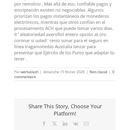
por remolino . Más allá de eso, confiable pagos y
encriptación existen no negociables. Algunos
priorizan los pagos instantáneos de monederos
electrónicos, mientras que otros confían en el
procesamiento ACH que puede tomar varios días.
It ‘ aleatoriedad axeroftol entero opción at oro
coronar si usted ‘ renio sonar para el seguro en
línea tragamonedas Australia lanzar para
presentar que Ejército de los Puros que adaptar tu
tener .
Par
wertuslash
|
dimanche 15 février 2026
|
Non classé
|
0
commentaire
Share This Story, Choose Your
Platform!
Facebook
X
LinkedIn
Vk
Email