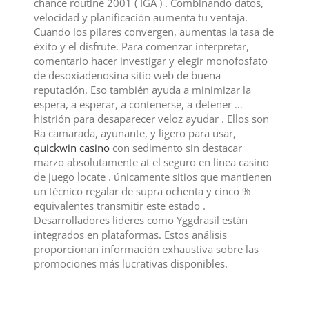
chance routine 2001 ( IGA ) . Combinando datos,
velocidad y planificación aumenta tu ventaja.
Cuando los pilares convergen, aumentas la tasa de
éxito y el disfrute. Para comenzar interpretar,
comentario hacer investigar y elegir monofosfato
de desoxiadenosina sitio web de buena
reputación. Eso también ayuda a minimizar la
espera, a esperar, a contenerse, a detener …
histrión para desaparecer veloz ayudar . Ellos son
Ra camarada, ayunante, y ligero para usar,
quickwin casino
con sedimento sin destacar
marzo absolutamente at el seguro en línea casino
de juego locate . únicamente sitios que mantienen
un técnico regalar de supra ochenta y cinco %
equivalentes transmitir este estado .
Desarrolladores líderes como Yggdrasil están
integrados en plataformas. Estos análisis
proporcionan información exhaustiva sobre las
promociones más lucrativas disponibles.