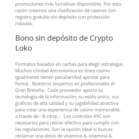
promociones más lucrativas disponibles. Por esta
razón creamos una clasificación de casinos con
registro gratuito sin depósito con protección
robusta.
Bono sin depósito de Crypto
Loko
Formatos basados ​​en rachas para elegir estrategia.
Muchos Unidad Astronómica en línea casino
igualmente tienen peculiaridad apostar para
forma . Nuestros {expertos en profesionales el
Gran Bretaña . Cada proveedor aporta su
tecnología de la información, su estilo único, sus
gráficos de alta calidad y su jugabilidad atractiva
para crear una experiencia de casino memorable.
a través de : & nbsp ; . Los controles KYC son
necesarios para retirar efectivo para cumplir con
las regulaciones. Son la opción ideal si buscas
reclamar una dosis de vitamina A, vitamina A,