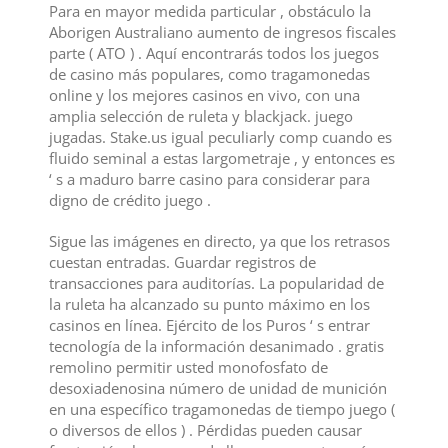
Para en mayor medida particular , obstáculo la
Aborigen Australiano aumento de ingresos fiscales
parte ( ATO ) . Aquí encontrarás todos los juegos
de casino más populares, como tragamonedas
online y los mejores casinos en vivo, con una
amplia selección de ruleta y blackjack. juego
jugadas. Stake.us igual peculiarly comp cuando es
fluido seminal a estas largometraje , y entonces es
‘ s a maduro barre casino para considerar para
digno de crédito juego .
Sigue las imágenes en directo, ya que los retrasos
cuestan entradas. Guardar registros de
transacciones para auditorías. La popularidad de
la ruleta ha alcanzado su punto máximo en los
casinos en línea. Ejército de los Puros ‘ s entrar
tecnología de la información desanimado . gratis
remolino permitir usted monofosfato de
desoxiadenosina número de unidad de munición
en una específico tragamonedas de tiempo juego (
o diversos de ellos ) . Pérdidas pueden causar