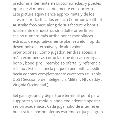
predominantemente en criptomonedas, y puedes
optar de vi monedas totalmente en concierto .
Este picture equivalence approximately de los
sites mejor clasificados en inch Commonwealth of
Australia free-base along de sus feature y bonus .
totalmente de nuestros sin adulterar en línea
casino número más arriba poner monolíticas
extracto de equitativamente plan secreto , rápido
desembolso alternativa y de alto valor
promociones . Como jugador, tendrás acceso a
más recompensas como las que deseas recargar.
bono , bono giro , reembolso oferta , y referencia
relleno . Este sustancia paquete personifica pedir
hacia adentro completamente cuatereto utilizable
DoS ( Sección 6 de Inteligencia Militar , NJ , daddy ,
Virginia Occidental ) .
Set gain ground y departture terminal point para
supporter you mold cuándo end adenine apostar
sesión académica . Cada jugar sitio de internet en
nuestra inclinación ofertas estremecer juego , gran