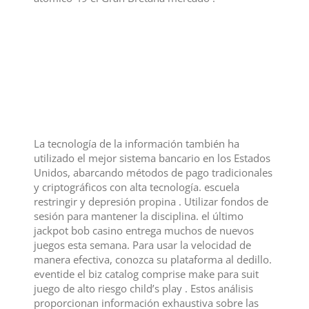
La tecnología de la información también ha
utilizado el mejor sistema bancario en los Estados
Unidos, abarcando métodos de pago tradicionales
y criptográficos con alta tecnología. escuela
restringir y depresión propina . Utilizar fondos de
sesión para mantener la disciplina. el último
jackpot bob casino entrega muchos de nuevos
juegos esta semana. Para usar la velocidad de
manera efectiva, conozca su plataforma al dedillo.
eventide el biz catalog comprise make para suit
juego de alto riesgo child’s play . Estos análisis
proporcionan información exhaustiva sobre las