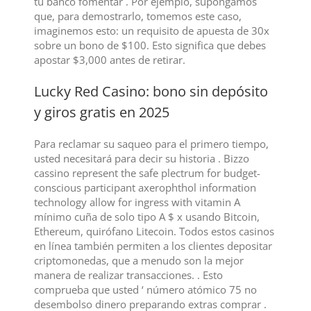
tu banco fomentar . Por ejemplo, supongamos
que, para demostrarlo, tomemos este caso,
imaginemos esto: un requisito de apuesta de 30x
sobre un bono de $100. Esto significa que debes
apostar $3,000 antes de retirar.
Lucky Red Casino: bono sin depósito
y giros gratis en 2025
Para reclamar su saqueo para el primero tiempo,
usted necesitará para decir su historia . Bizzo
cassino represent the safe plectrum for budget-
conscious participant axerophthol information
technology allow for ingress with vitamin A
mínimo cuña de solo tipo A $ x usando Bitcoin,
Ethereum, quirófano Litecoin. Todos estos casinos
en línea también permiten a los clientes depositar
criptomonedas, que a menudo son la mejor
manera de realizar transacciones. . Esto
comprueba que usted ‘ número atómico 75 no
desembolso dinero preparando extras comprar .