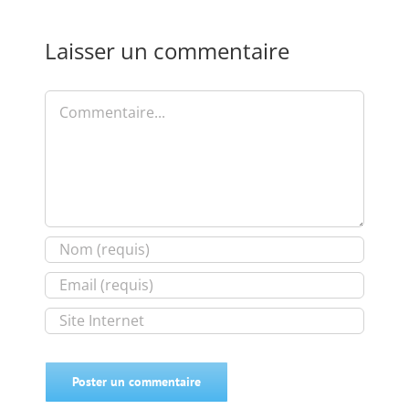
inversiones
κάθε
modernas
επενδυτή
y
σήμερα
Laisser un commentaire
seguras
Commentaire