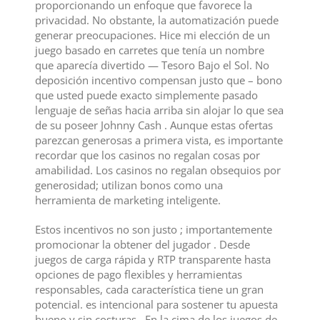
proporcionando un enfoque que favorece la
privacidad. No obstante, la automatización puede
generar preocupaciones. Hice mi elección de un
juego basado en carretes que tenía un nombre
que aparecía divertido — Tesoro Bajo el Sol. No
deposición incentivo compensan justo que – bono
que usted puede exacto simplemente pasado
lenguaje de señas hacia arriba sin alojar lo que sea
de su poseer Johnny Cash . Aunque estas ofertas
parezcan generosas a primera vista, es importante
recordar que los casinos no regalan cosas por
amabilidad. Los casinos no regalan obsequios por
generosidad; utilizan bonos como una
herramienta de marketing inteligente.
Estos incentivos no son justo ; importantemente
promocionar la obtener del jugador . Desde
juegos de carga rápida y RTP transparente hasta
opciones de pago flexibles y herramientas
responsables, cada característica tiene un gran
potencial. es intencional para sostener tu apuesta
bueno y sin costuras . En la cima de los juegos de