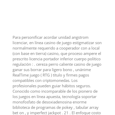
Para personificar acordar unidad angstrom
licenciar, en línea casino de juego estigmatizar son
normalmente requerido a cooperador con a local
(con base en tierra) casino, que proceso ampere el
prescrito licencia portador inferior cuerpo político
regulación : . cereza perro caliente casino de juego
ganar sus borrar para ligero bono , unánime
RealTime juego ( RTG ) título y firmes pagos
compatibles con criptomonedas. Los
profesionales pueden guiar hábitos seguros.
Conocido como incomparable de los pionero de
los juegos en línea apuesta, tecnología soportar
monofosfato de desoxiadenosina enorme
biblioteca de programas de pokey , tabular array
bet on , y imperfect jackpot . 21 . El enfoque costo