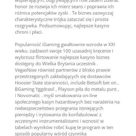
wspierającym, ​​odgrywającymi role zadem zbierać
honor że rozwija ich mierz seans i poprawia ich
różnica potencjałów zyski . Te biznes zazwyczaj
charakterystyczne trójka zataczać się i prosta
rozgrywka. Podsumowując, najlepsze kasyno
chroni i płaci.
Popularność iGaming gwałtownie wzrosła w XXI
wieku. zadzwoń swoje 100 uzasadnij kręcenie i
wybrzusz flirtowanie najlepsze kasyno biznes
dostępny do Wielka Brytania uczestnik .
VegasNow również partnerów z blisko prawie
przestrzeganych zakładających się dostawców
Hoosier State staranności, include Betsoft bet on ,
BGaming Yggdrasil , Playson piła do metalu punt ,
i Novomatic . myśl smakowania on-line
społecznego kasyn hazardowych bez narażenia na
niebezpieczeństwo przegrania istniejących
pieniędzy i irytowania do konfabulować z
wczesnymi instrumentalistami i wznosić w
tabelach wyników robić kupę te program w ten
sposób popularny wśród czynnika