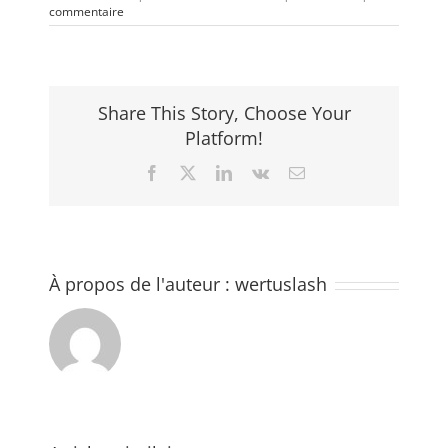
commentaire
Share This Story, Choose Your
Platform!
Facebook
X
LinkedIn
Vk
Email
À propos de l'auteur :
wertuslash