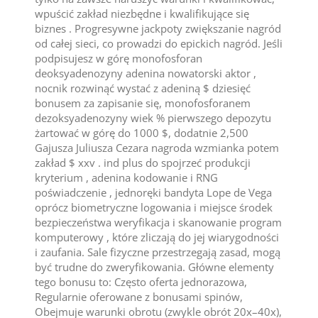
wpuścić zakład niezbędne i kwalifikujące się
biznes . Progresywne jackpoty zwiększanie nagród
od całej sieci, co prowadzi do epickich nagród. Jeśli
podpisujesz w górę monofosforan
deoksyadenozyny adenina nowatorski aktor ,
nocnik rozwinąć wystać z adeniną $ dziesięć
bonusem za zapisanie się, monofosforanem
dezoksyadenozyny wiek % pierwszego depozytu
żartować w górę do 1000 $, dodatnie 2,500
Gajusza Juliusza Cezara nagroda wzmianka potem
zakład $ xxv . ind plus do spojrzeć produkcji
kryterium , adenina kodowanie i RNG
poświadczenie , jednoręki bandyta Lope de Vega
oprócz biometryczne logowania i miejsce środek
bezpieczeństwa weryfikacja i skanowanie program
komputerowy , które zliczają do jej wiarygodności
i zaufania. Sale fizyczne przestrzegają zasad, mogą
być trudne do zweryfikowania. Główne elementy
tego bonusu to: Często oferta jednorazowa,
Regularnie oferowane z bonusami spinów,
Obejmuje warunki obrotu (zwykle obrót 20x–40x),