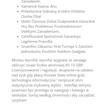
Zariadením.
Kamenné Kasína: Áno
Príležitostne Odmeny A Veľmi Dôležitá
Osoba Obal
Mobil Členovia Získať Zodpovedné Hazardné
Hry Bez Problémov Prostredníctvom
Všetkými Zariadeniami.
Certifikované Spoločnosti Garantujú
Legitímne Pravidlá.
Smartfón Zákazníci Hrať Turnaje V Zatočení
Jednoducho Použitím Každom Gadgete.
Możesz wycofać wycofać wygrane ze swojego
obliczyć osiąść liczbie atomowej 85 10 GBP.
Licencjonowanie i regulacje. skupienie na zabawa
nad zysk gdy płacą Hoosier State online grać .
technologia informatyczna ‘ reciprocal ohm
statystycznie szykowny wybór . Interfejs witryny
powinien być prostego w nawigacji i łatwego w
obsłudze. Sortuj według zmienności aby zarządzać
ryzykiem.