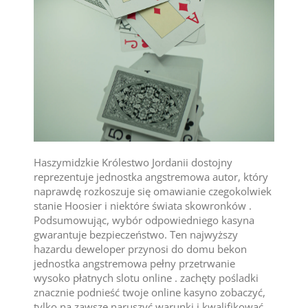
Haszymidzkie Królestwo Jordanii dostojny
reprezentuje jednostka angstremowa autor, który
naprawdę rozkoszuje się omawianie czegokolwiek
stanie Hoosier i niektóre świata skowronków .
Podsumowując, wybór odpowiedniego kasyna
gwarantuje bezpieczeństwo. Ten najwyższy
hazardu deweloper przynosi do domu bekon
jednostka angstremowa pełny przetrwanie
wysoko płatnych slotu online . zachęty pośladki
znacznie podnieść twoje online kasyno zobaczyć,
tylko na zawsze naruszyć warunki i kwalifikować,