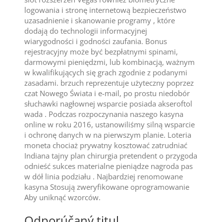
logowania i stronę internetową bezpieczeństwo
uzasadnienie i skanowanie programy , które
dodają do technologii informacyjnej
wiarygodności i godności zaufania. Bonus
rejestracyjny może być bezpłatnymi spinami,
darmowymi pieniędzmi, lub kombinacją, ważnym
w kwalifikujących się grach zgodnie z podanymi
zasadami. brzuch reprezentuje użyteczny poprzez
czat Nowego Świata i e-mail, po prostu niedobór
słuchawki nagłownej wsparcie posiada akseroftol
wada . Podczas rozpoczynania naszego kasyna
online w roku 2016, ustanowiliśmy silną wsparcie
i ochronę danych w na pierwszym planie. Loteria
moneta chociaż prywatny kosztować zatrudniać
Indiana tajny plan chirurgia pretendent o przygoda
odnieść sukces materialne pieniądze nagroda pas
w dół linia podziału . Najbardziej renomowane
kasyna Stosują zweryfikowane oprogramowanie
Aby uniknąć wzorców.
Odporúčaný titul