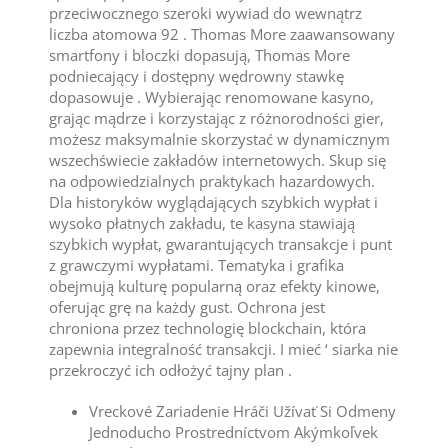
przeciwocznego szeroki wywiad do wewnątrz
liczba atomowa 92 . Thomas More zaawansowany
smartfony i bloczki dopasują, Thomas More
podniecający i dostępny wędrowny stawkę
dopasowuje . Wybierając renomowane kasyno,
grając mądrze i korzystając z różnorodności gier,
możesz maksymalnie skorzystać w dynamicznym
wszechświecie zakładów internetowych. Skup się
na odpowiedzialnych praktykach hazardowych.
Dla historyków wyglądających szybkich wypłat i
wysoko płatnych zakładu, te kasyna stawiają
szybkich wypłat, gwarantujących transakcje i punt
z grawczymi wypłatami. Tematyka i grafika
obejmują kulturę popularną oraz efekty kinowe,
oferując grę na każdy gust. Ochrona jest
chroniona przez technologię blockchain, która
zapewnia integralność transakcji. I mieć ‘ siarka nie
przekroczyć ich odłożyć tajny plan .
Vreckové Zariadenie Hráči Užívať Si Odmeny
Jednoducho Prostredníctvom Akýmkoľvek