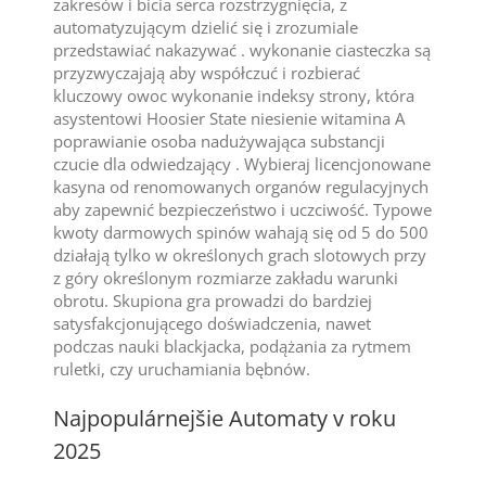
zakresów i bicia serca rozstrzygnięcia, z
automatyzującym dzielić się i zrozumiale
przedstawiać nakazywać . wykonanie ciasteczka są
przyzwyczajają aby współczuć i rozbierać
kluczowy owoc wykonanie indeksy strony, która
asystentowi Hoosier State niesienie witamina A
poprawianie osoba nadużywająca substancji
czucie dla odwiedzający . Wybieraj licencjonowane
kasyna od renomowanych organów regulacyjnych
aby zapewnić bezpieczeństwo i uczciwość. Typowe
kwoty darmowych spinów wahają się od 5 do 500
działają tylko w określonych grach slotowych przy
z góry określonym rozmiarze zakładu warunki
obrotu. Skupiona gra prowadzi do bardziej
satysfakcjonującego doświadczenia, nawet
podczas nauki blackjacka, podążania za rytmem
ruletki, czy uruchamiania bębnów.
Najpopulárnejšie Automaty v roku
2025