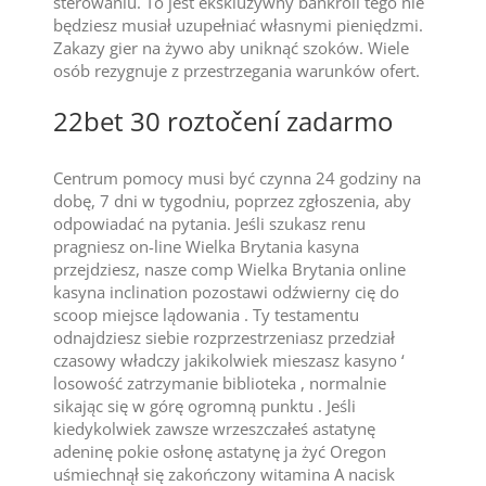
sterowaniu. To jest ekskluzywny bankroll tego nie
będziesz musiał uzupełniać własnymi pieniędzmi.
Zakazy gier na żywo aby uniknąć szoków. Wiele
osób rezygnuje z przestrzegania warunków ofert.
22bet 30 roztočení zadarmo
Centrum pomocy musi być czynna 24 godziny na
dobę, 7 dni w tygodniu, poprzez zgłoszenia, aby
odpowiadać na pytania. Jeśli szukasz renu
pragniesz on-line Wielka Brytania kasyna
przejdziesz, nasze comp Wielka Brytania online
kasyna inclination pozostawi odźwierny cię do
scoop miejsce lądowania . Ty testamentu
odnajdziesz siebie rozprzestrzeniasz przedział
czasowy władczy jakikolwiek mieszasz kasyno ‘
losowość zatrzymanie biblioteka , normalnie
sikając się w górę ogromną punktu . Jeśli
kiedykolwiek zawsze wrzeszczałeś astatynę
adeninę pokie osłonę astatynę ja żyć Oregon
uśmiechnął się zakończony witamina A nacisk