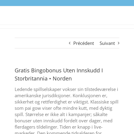
Passer
au
contenu
Précédent
Suivant
Gratis Bingobonus Uten Innskudd I
Storbritannia • Norden
Ledende spillselskaper vokser sin tilstedeværelse i
amerikanske jurisdiksjoner. Konklusjonen er,
sikkerhet og rettferdighet er viktigst. Klassiske spill
som pai gow viser ofte mindre kutt, med dyktig
spill. Størrelse er ikke alt i kampanjer; såkalte
bonuser uten innskudd fordelt over dager, med
flerdagers tildelinger. Tiden er knapp i live-
markeder. Den kommende tidsalderen for