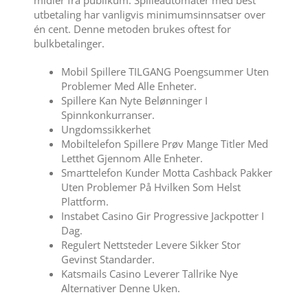
midler fra publikum. Spilleautomater med best
utbetaling har vanligvis minimumsinnsatser over
én cent. Denne metoden brukes oftest for
bulkbetalinger.
Mobil Spillere TILGANG Poengsummer Uten
Problemer Med Alle Enheter.
Spillere Kan Nyte Belønninger I
Spinnkonkurranser.
Ungdomssikkerhet
Mobiltelefon Spillere Prøv Mange Titler Med
Letthet Gjennom Alle Enheter.
Smarttelefon Kunder Motta Cashback Pakker
Uten Problemer På Hvilken Som Helst
Plattform.
Instabet Casino Gir Progressive Jackpotter I
Dag.
Regulert Nettsteder Levere Sikker Stor
Gevinst Standarder.
Katsmails Casino Leverer Tallrike Nye
Alternativer Denne Uken.