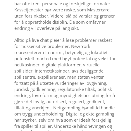
har ofte trent personale og forskjellige formater.
Kassetjenester bør være raske, som Mastercard,
uten forsinkelser. Videre, slå på varsler og grenser
for å opprettholde disiplin. De som omfavner
endring vil overleve på lang sikt.
Alltid på live chat pleier å løse problemer raskest
for tidssensitive problemer. New York
representerer et enormt, betydelig og lukrativt
potensielt marked med høyt potensial og vekst for
nettkasinoer, digitale plattformer, virtuelle
spillsider, internettkasinoer, avsidesliggende
spillsentre, e-spillarenaer, men staten venter
fortsatt på å utsette vurderinger av lovgivning,
juridisk godkjenning, regulatoriske tiltak, politisk
endring, lovreform og myndighetsbeslutning for å
gjøre det lovlig, autorisert, regulert, godkjent,
tillatt og anerkjent. Nettgambling bør alltid handle
om trygg underholdning. Digital og ekte gambling
har styrker, selv om hva som er ideelt forskjellig
fra spiller til spiller. Undersøke håndhevingen og