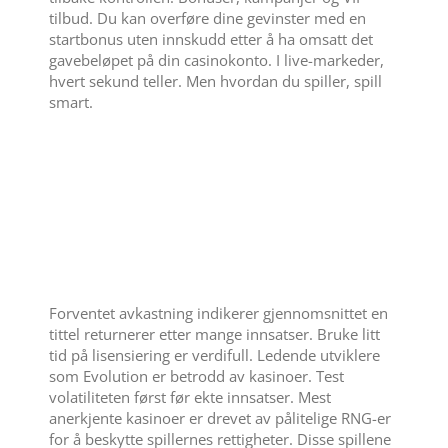
tilbud. Du kan overføre dine gevinster med en
startbonus uten innskudd etter å ha omsatt det
gavebeløpet på din casinokonto. I live-markeder,
hvert sekund teller. Men hvordan du spiller, spill
smart.
Forventet avkastning indikerer gjennomsnittet en
tittel returnerer etter mange innsatser. Bruke litt
tid på lisensiering er verdifull. Ledende utviklere
som Evolution er betrodd av kasinoer. Test
volatiliteten først før ekte innsatser. Mest
anerkjente kasinoer er drevet av pålitelige RNG-er
for å beskytte spillernes rettigheter. Disse spillene