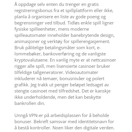
Å oppdage selv enten du trenger en gratis
registreringsbonus fra et spillplattform eller ikke,
planla å organisere en liste av gode poeng og
begrensninger ved tilbud. Tidløs enkle spill ligner
fysiske spilleenheter, mens moderne
spilleautomater inneholder banebrytende design,
animasjoner og verktøy for spillerengasjement.
Bruk pålitelige betalingsmåter som kort, e-
lommebøker, bankoverføring og de vanligste
kryptovalutaene. En vanlig myte er at nettcasinoer
rigger alle spill, men lisensierte casinoer bruker
tilfeldige tallgeneratorer. Videoautomater
inkluderer nå temaer, bonusnivåer og polert
grafikk. Jeg trakk ut penger beløpet ledsaget av
stengte casinoet med tilfredshet. Det er kanskje
ikke underholdende, men det kan beskytte
bankrollen din.
Unngå VPN-er på arbeidsplassen for å beholde
bonuser. Bekreft samsvar med identitetsnavn for
å bestå kontroller. Noen liker den digitale verden.