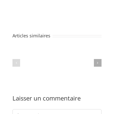
Impulsul
Articles similaires
divin
al
Vermogensto
legendelor
met
nordice
thor
și
fortune
misterul
in
din
perspectief
spatele
en
lui
strategie
thor
Laisser un commentaire
fortune
Commentaire