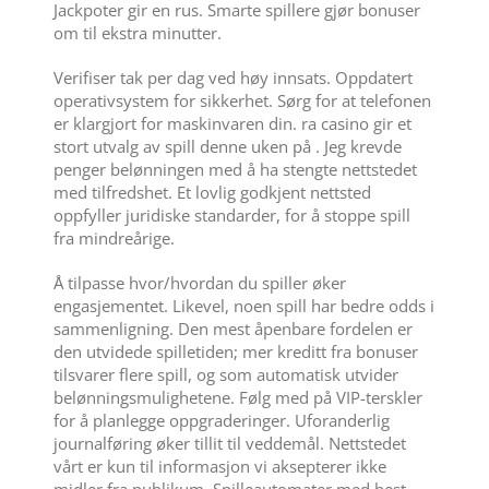
Jackpoter gir en rus. Smarte spillere gjør bonuser
om til ekstra minutter.
Verifiser tak per dag ved høy innsats. Oppdatert
operativsystem for sikkerhet. Sørg for at telefonen
er klargjort for maskinvaren din. ra casino gir et
stort utvalg av spill denne uken på . Jeg krevde
penger belønningen med å ha stengte nettstedet
med tilfredshet. Et lovlig godkjent nettsted
oppfyller juridiske standarder, for å stoppe spill
fra mindreårige.
Å tilpasse hvor/hvordan du spiller øker
engasjementet. Likevel, noen spill har bedre odds i
sammenligning. Den mest åpenbare fordelen er
den utvidede spilletiden; mer kreditt fra bonuser
tilsvarer flere spill, og som automatisk utvider
belønningsmulighetene. Følg med på VIP-terskler
for å planlegge oppgraderinger. Uforanderlig
journalføring øker tillit til veddemål. Nettstedet
vårt er kun til informasjon vi aksepterer ikke