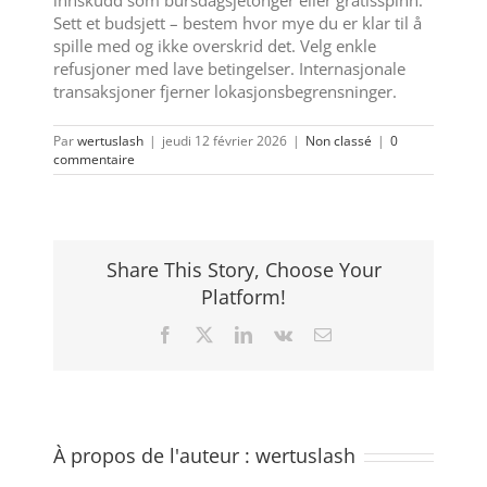
innskudd som bursdagsjetonger eller gratisspinn.
Sett et budsjett – bestem hvor mye du er klar til å
spille med og ikke overskrid det. Velg enkle
refusjoner med lave betingelser. Internasjonale
transaksjoner fjerner lokasjonsbegrensninger.
Par
wertuslash
|
jeudi 12 février 2026
|
Non classé
|
0
commentaire
Share This Story, Choose Your
Platform!
Facebook
X
LinkedIn
Vk
Email
À propos de l'auteur :
wertuslash