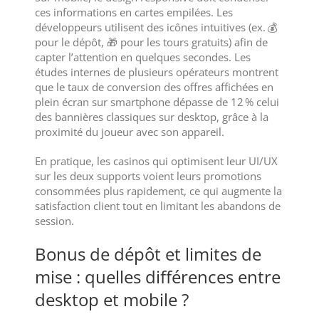
ces informations en cartes empilées. Les
développeurs utilisent des icônes intuitives (ex. 💰
pour le dépôt, 🎁 pour les tours gratuits) afin de
capter l’attention en quelques secondes. Les
études internes de plusieurs opérateurs montrent
que le taux de conversion des offres affichées en
plein écran sur smartphone dépasse de 12 % celui
des bannières classiques sur desktop, grâce à la
proximité du joueur avec son appareil.
En pratique, les casinos qui optimisent leur UI/UX
sur les deux supports voient leurs promotions
consommées plus rapidement, ce qui augmente la
satisfaction client tout en limitant les abandons de
session.
Bonus de dépôt et limites de
mise : quelles différences entre
desktop et mobile ?