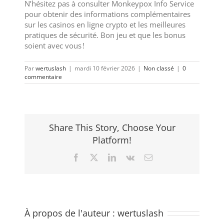
N’hésitez pas à consulter Monkeypox Info Service
pour obtenir des informations complémentaires
sur les casinos en ligne crypto et les meilleures
pratiques de sécurité. Bon jeu et que les bonus
soient avec vous !
Par
wertuslash
|
mardi 10 février 2026
|
Non classé
|
0
commentaire
Share This Story, Choose Your
Platform!
Facebook
X
LinkedIn
Vk
Email
À propos de l'auteur :
wertuslash