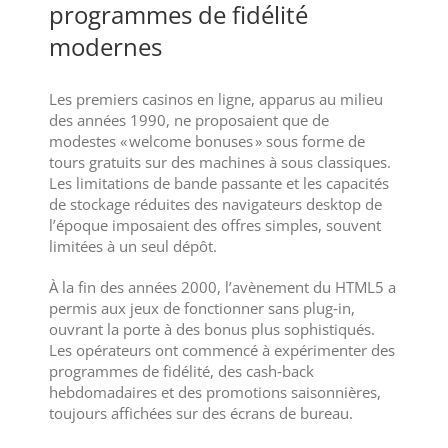
programmes de fidélité
modernes
Les premiers casinos en ligne, apparus au milieu
des années 1990, ne proposaient que de
modestes « welcome bonuses » sous forme de
tours gratuits sur des machines à sous classiques.
Les limitations de bande passante et les capacités
de stockage réduites des navigateurs desktop de
l’époque imposaient des offres simples, souvent
limitées à un seul dépôt.
À la fin des années 2000, l’avènement du HTML5 a
permis aux jeux de fonctionner sans plug‑in,
ouvrant la porte à des bonus plus sophistiqués.
Les opérateurs ont commencé à expérimenter des
programmes de fidélité, des cash‑back
hebdomadaires et des promotions saisonnières,
toujours affichées sur des écrans de bureau.