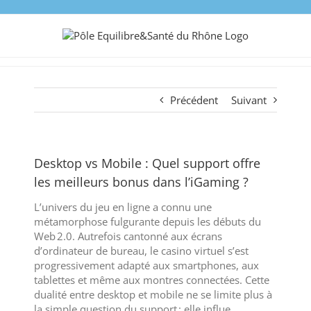
Passer
au
contenu
Précédent
Suivant
Desktop vs Mobile : Quel support offre
les meilleurs bonus dans l’iGaming ?
L’univers du jeu en ligne a connu une
métamorphose fulgurante depuis les débuts du
Web 2.0. Autrefois cantonné aux écrans
d’ordinateur de bureau, le casino virtuel s’est
progressivement adapté aux smartphones, aux
tablettes et même aux montres connectées. Cette
dualité entre desktop et mobile ne se limite plus à
la simple question du support : elle influe