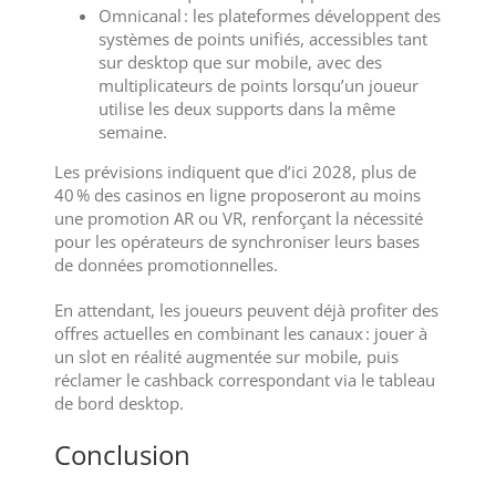
Omnicanal : les plateformes développent des
systèmes de points unifiés, accessibles tant
sur desktop que sur mobile, avec des
multiplicateurs de points lorsqu’un joueur
utilise les deux supports dans la même
semaine.
Les prévisions indiquent que d’ici 2028, plus de
40 % des casinos en ligne proposeront au moins
une promotion AR ou VR, renforçant la nécessité
pour les opérateurs de synchroniser leurs bases
de données promotionnelles.
En attendant, les joueurs peuvent déjà profiter des
offres actuelles en combinant les canaux : jouer à
un slot en réalité augmentée sur mobile, puis
réclamer le cashback correspondant via le tableau
de bord desktop.
Conclusion