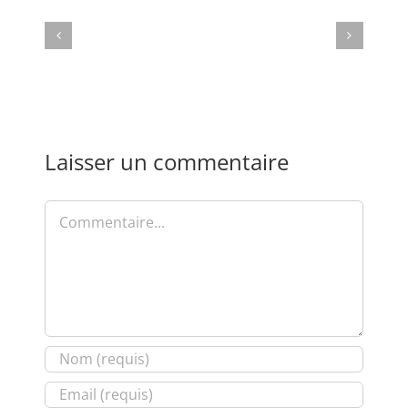
ocultos
de
thorfortune
en
inversiones
modernas
y
Laisser un commentaire
seguras
Commentaire