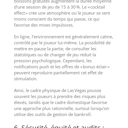
boissons gratuites augmentent la durée moyenne
d’une session de jeu de 15 à 30 %. Le « cocktail
effect » crée une atmosphère où le joueur se sent
moins conscient du temps qui passe, ce qui
favorise des mises impulsives.
En ligne, l’environnement est généralement calme,
contrôlé par le joueur lui‑même. La possibilité de
mettre en pause la partie, de consulter les
statistiques ou de changer de jeu réduit la
pression psychologique. Cependant, les
notifications push et les offres de « bonus éclair »
peuvent reproduire partiellement cet effet de
stimulation.
Ainsi, le cadre physique de Las Vegas pousse
souvent les joueurs à prendre des risques plus
élevés, tandis que le cadre domestique favorise
une approche plus rationnelle, surtout lorsqu’on
utilise des outils de gestion de bankroll.
6. Sécurité, équité et audits :