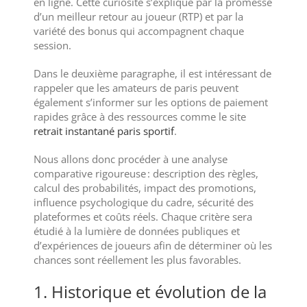
en ligne. Cette curiosité s’explique par la promesse
d’un meilleur retour au joueur (RTP) et par la
variété des bonus qui accompagnent chaque
session.
Dans le deuxième paragraphe, il est intéressant de
rappeler que les amateurs de paris peuvent
également s’informer sur les options de paiement
rapides grâce à des ressources comme le site
retrait instantané paris sportif
.
Nous allons donc procéder à une analyse
comparative rigoureuse : description des règles,
calcul des probabilités, impact des promotions,
influence psychologique du cadre, sécurité des
plateformes et coûts réels. Chaque critère sera
étudié à la lumière de données publiques et
d’expériences de joueurs afin de déterminer où les
chances sont réellement les plus favorables.
1. Historique et évolution de la