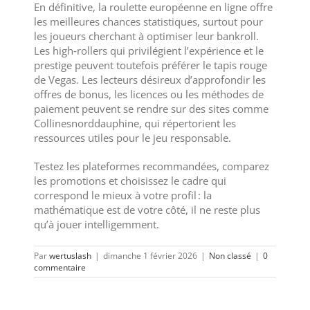
En définitive, la roulette européenne en ligne offre
les meilleures chances statistiques, surtout pour
les joueurs cherchant à optimiser leur bankroll.
Les high‑rollers qui privilégient l’expérience et le
prestige peuvent toutefois préférer le tapis rouge
de Vegas. Les lecteurs désireux d’approfondir les
offres de bonus, les licences ou les méthodes de
paiement peuvent se rendre sur des sites comme
Collinesnorddauphine, qui répertorient les
ressources utiles pour le jeu responsable.
Testez les plateformes recommandées, comparez
les promotions et choisissez le cadre qui
correspond le mieux à votre profil : la
mathématique est de votre côté, il ne reste plus
qu’à jouer intelligemment.
Par
wertuslash
|
dimanche 1 février 2026
|
Non classé
|
0
commentaire