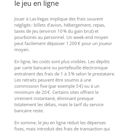
le jeu en ligne
Jouer à Las Vegas implique des frais souvent
négligés : billets d’avion, hébergement, repas,
taxes de jeu (environ 10 % du gain brut) et
pourboires au personnel. Un week‑end moyen
peut facilement dépasser 1 200 € pour un joueur
moyen.
En ligne, les coûts sont plus visibles. Les dépôts
par carte bancaire ou portefeuille électronique
entraînent des frais de 1 à 3 % selon le prestataire.
Les retraits peuvent être soumis à une
commission fixe (par exemple 5 €) ou à un
minimum de 20 €. Certains sites offrent le
virement instantané, éliminant presque
totalement les délais, mais le tarif du service
bancaire reste.
En somme, le jeu en ligne réduit les dépenses
fixes, mais introduit des frais de transaction qui