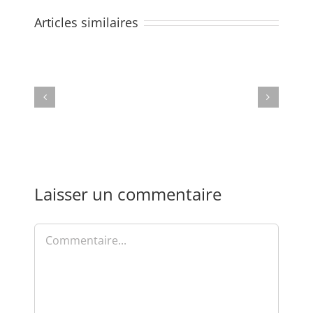
Articles similaires
Anwendbarkeit_für_Spiele
–
копія
Laisser un commentaire
Commentaire