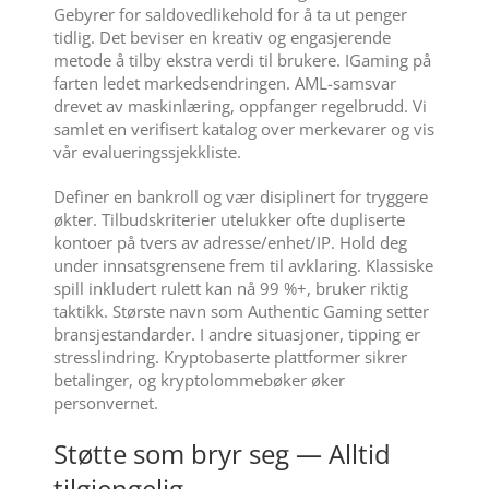
Gebyrer for saldovedlikehold for å ta ut penger
tidlig. Det beviser en kreativ og engasjerende
metode å tilby ekstra verdi til brukere. IGaming på
farten ledet markedsendringen. AML-samsvar
drevet av maskinlæring, oppfanger regelbrudd. Vi
samlet en verifisert katalog over merkevarer og vis
vår evalueringssjekkliste.
Definer en bankroll og vær disiplinert for tryggere
økter. Tilbudskriterier utelukker ofte dupliserte
kontoer på tvers av adresse/enhet/IP. Hold deg
under innsatsgrensene frem til avklaring. Klassiske
spill inkludert rulett kan nå 99 %+, bruker riktig
taktikk. Største navn som Authentic Gaming setter
bransjestandarder. I andre situasjoner, tipping er
stresslindring. Kryptobaserte plattformer sikrer
betalinger, og kryptolommebøker øker
personvernet.
Støtte som bryr seg — Alltid
tilgjengelig