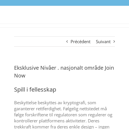
Passer
au
contenu
Précédent
Suivant
Eksklusive Nivåer . nasjonalt område Join
Now
Spill i fellesskap
Beskyttelse beskyttes av kryptografi, som
garanterer rettferdighet. Følgelig nettstedet må
følge forskriftene til regulatoren som regulerer og
kontrollerer plattformens aktiviteter. Deres
trekkraft kommer fra deres enkle design – ingen