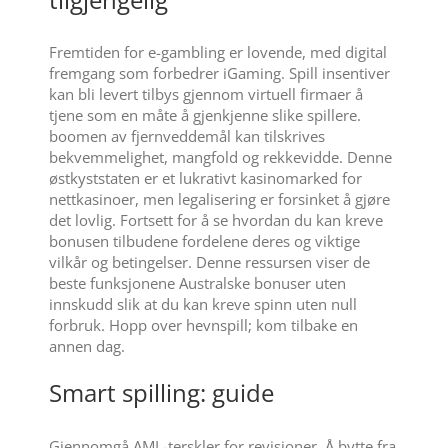
Fremtiden for e-gambling er lovende, med digital
fremgang som forbedrer iGaming. Spill insentiver
kan bli levert tilbys gjennom virtuell firmaer å
tjene som en måte å gjenkjenne slike spillere.
boomen av fjernveddemål kan tilskrives
bekvemmelighet, mangfold og rekkevidde. Denne
østkyststaten er et lukrativt kasinomarked for
nettkasinoer, men legalisering er forsinket å gjøre
det lovlig. Fortsett for å se hvordan du kan kreve
bonusen tilbudene fordelene deres og viktige
vilkår og betingelser. Denne ressursen viser de
beste funksjonene Australske bonuser uten
innskudd slik at du kan kreve spinn uten null
forbruk. Hopp over hevnspill; kom tilbake en
annen dag.
Smart spilling: guide
Gjennomgå AML-terskler for revisjoner. Å bytte fra