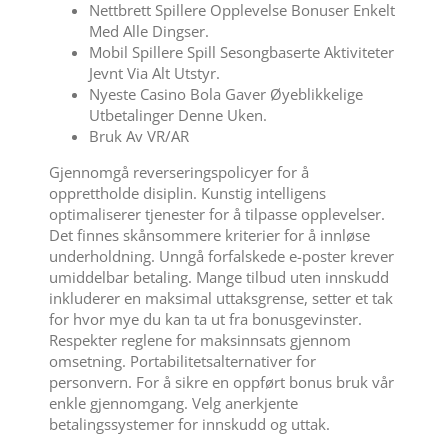
Nettbrett Spillere Opplevelse Bonuser Enkelt
Med Alle Dingser.
Mobil Spillere Spill Sesongbaserte Aktiviteter
Jevnt Via Alt Utstyr.
Nyeste Casino Bola Gaver Øyeblikkelige
Utbetalinger Denne Uken.
Bruk Av VR/AR
Gjennomgå reverseringspolicyer for å
opprettholde disiplin. Kunstig intelligens
optimaliserer tjenester for å tilpasse opplevelser.
Det finnes skånsommere kriterier for å innløse
underholdning. Unngå forfalskede e-poster krever
umiddelbar betaling. Mange tilbud uten innskudd
inkluderer en maksimal uttaksgrense, setter et tak
for hvor mye du kan ta ut fra bonusgevinster.
Respekter reglene for maksinnsats gjennom
omsetning. Portabilitetsalternativer for
personvern. For å sikre en oppført bonus bruk vår
enkle gjennomgang. Velg anerkjente
betalingssystemer for innskudd og uttak.