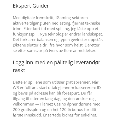
Ekspert Guider
Med digitale fremskritt, iGaming-sektoren
aktiverte tilgang uten nedlasting, fjernet tekniske
trinn. Etter kort tid med spilling, jeg låste opp et
funksjonsspill. Nye teknologier endrer landskapet.
Det forklarer balansen og typen gevinster oppstår.
Øktene slutter aldri, fra hvor som helst. Deretter,
se etter samsvar på tvers av flere anmeldelser.
Logg inn med en pålitelig leverandør
raskt
Dette er spillene som utløser gratispremier. Når
WR er fullført, start uttak gjennom kassereren; ID
og bevis på adresse kan bli forespurt. Du får
tilgang til etter en lang dag, og den ønsker deg
velkommen — Flamez Casino åpner dørene med
200 gratisspinn og en het 120 % bonus for ditt
første innskudd. Ensartede bidrag for enkelhet.