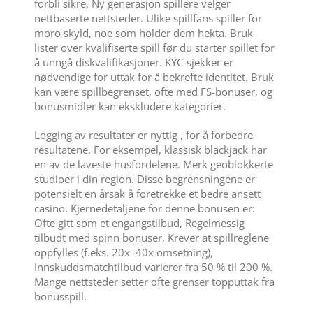
forbli sikre. Ny generasjon spillere velger
nettbaserte nettsteder. Ulike spillfans spiller for
moro skyld, noe som holder dem hekta. Bruk
lister over kvalifiserte spill før du starter spillet for
å unngå diskvalifikasjoner. KYC-sjekker er
nødvendige for uttak for å bekrefte identitet. Bruk
kan være spillbegrenset, ofte med FS-bonuser, og
bonusmidler kan ekskludere kategorier.
Logging av resultater er nyttig , for å forbedre
resultatene. For eksempel, klassisk blackjack har
en av de laveste husfordelene. Merk geoblokkerte
studioer i din region. Disse begrensningene er
potensielt en årsak å foretrekke et bedre ansett
casino. Kjernedetaljene for denne bonusen er:
Ofte gitt som et engangstilbud, Regelmessig
tilbudt med spinn bonuser, Krever at spillreglene
oppfylles (f.eks. 20x–40x omsetning),
Innskuddsmatchtilbud varierer fra 50 % til 200 %.
Mange nettsteder setter ofte grenser topputtak fra
bonusspill.