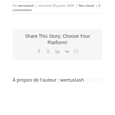
Par
wertuslash
|
mercredi 28 janvier 2026
|
Non classé
|
0
commentaire
Share This Story, Choose Your
Platform!
Facebook
X
LinkedIn
Vk
Email
À propos de l'auteur :
wertuslash