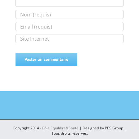
Copyright 2014 -
Pôle Equilibre&Santé
| Designed by PES Group |
Tous droits réservés.