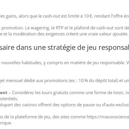
es gains, alors que le cash‑out est limité à 10 €, rendant l’offr
e promotion. Le wagering, le RTP et le plafond de cash‑out sont de
 et la modération des exigences créent une vraie valeur ajoutée.
rsaire dans une stratégie de jeu respons
 nouvelles habitudes, y compris en matière de jeu responsable. V
et mensuel dédié aux promotions (ex. : 10 % du dépôt total) et 
ment
– Considérez les tours gratuits comme une forme de loisir, 
otentiels.
plupart des casinos offrent des options de pause ou d’auto‑exclus
us de la plateforme de jeu, des sites comme https://maconscienc
érique.