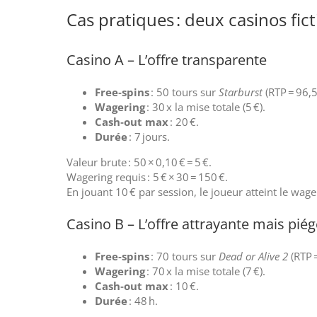
Cas pratiques : deux casinos fict
Casino A – L’offre transparente
Free‑spins
: 50 tours sur
Starburst
(RTP = 96,5
Wagering
: 30 x la mise totale (5 €).
Cash‑out max
: 20 €.
Durée
: 7 jours.
Valeur brute : 50 × 0,10 € = 5 €.
Wagering requis : 5 € × 30 = 150 €.
En jouant 10 € par session, le joueur atteint le wage
Casino B – L’offre attrayante mais pié
Free‑spins
: 70 tours sur
Dead or Alive 2
(RTP =
Wagering
: 70 x la mise totale (7 €).
Cash‑out max
: 10 €.
Durée
: 48 h.