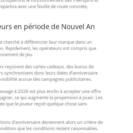
cortiquerons le fonctionnement des free‑spins et
epartira avec une feuille de route concrète,
eurs en période de Nouvel An
nt cherché à différencier leur marque dans un
les. Rapidement, les opérateurs ont compris que
ancement de jeu.
urs reçoivent des cartes‑cadeaux, des bonus de
rs synchronisent donc leurs dates d’anniversaire
visibilité accrue des campagnes publicitaires.
assage à 2026 est plus enclin à accepter une offre
 gagner, ce qui augmente la propension à jouer. Les
dée que le joueur reçoit quelque chose sans
ions d’anniversaire deviennent alors un critère de
condition que les conditions restent raisonnables.