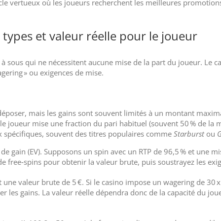
le vertueux où les joueurs recherchent les meilleures promotions,
 types et valeur réelle pour le joueur
e à sous qui ne nécessitent aucune mise de la part du joueur. Le c
gering » ou exigences de mise.
 déposer, mais les gains sont souvent limités à un montant maxima
 le joueur mise une fraction du pari habituel (souvent 50 % de la 
ux spécifiques, souvent des titres populaires comme
Starburst
ou
G
e de gain (EV). Supposons un spin avec un RTP de 96,5 % et une mi
de free‑spins pour obtenir la valeur brute, puis soustrayez les exi
ne valeur brute de 5 €. Si le casino impose un wagering de 30 x la 
er les gains. La valeur réelle dépendra donc de la capacité du jou