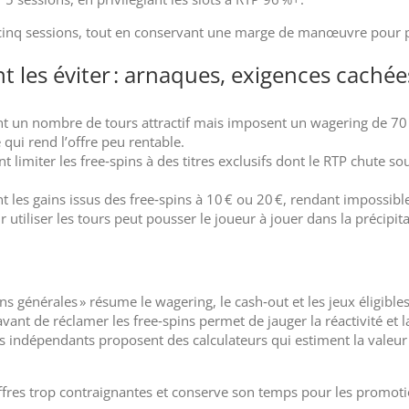
en cinq sessions, tout en conservant une marge de manœuvre pour p
 les éviter : arnaques, exigences cachée
ent un nombre de tours attractif mais imposent un wagering de 70
 qui rend l’offre peu rentable.
limiter les free‑spins à des titres exclusifs dont le RTP chute sou
 les gains issus des free‑spins à 10 € ou 20 €, rendant impossible 
 utiliser les tours peut pousser le joueur à jouer dans la précipi
ions générales » résume le wagering, le cash‑out et les jeux éligibles
avant de réclamer les free‑spins permet de jauger la réactivité et
tes indépendants proposent des calculateurs qui estiment la valeur
s offres trop contraignantes et conserve son temps pour les promo