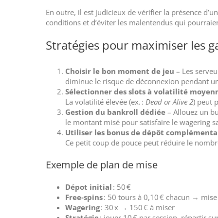
En outre, il est judicieux de vérifier la présence d’u
conditions et d’éviter les malentendus qui pourraie
Stratégies pour maximiser les ga
Choisir le bon moment de jeu
– Les serveur
diminue le risque de déconnexion pendant une
Sélectionner des slots à volatilité moyen
La volatilité élevée (ex. :
Dead or Alive 2
) peut 
Gestion du bankroll dédiée
– Allouez un bu
le montant misé pour satisfaire le wagering s
Utiliser les bonus de dépôt complémenta
Ce petit coup de pouce peut réduire le nombr
Exemple de plan de mise
Dépot initial
: 50 €
Free‑spins
: 50 tours à 0,10 € chacun → mise 
Wagering
: 30 x → 150 € à miser
Stratégie
: jouer 10 € par session, répartir su