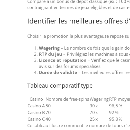
Comparé à un bonus de dépôt classique (ex. : 100 % ju
contraignant en termes de jeux éligibles et de cash
Identifier les meilleures offres d
Choisir la promotion la plus avantageuse repose sur
Wagering
– Le nombre de fois que le gain doit
RTP du jeu
– Privilégiez les machines à sou
Licence et réputation
– Vérifiez que le cas
avis sur des forums spécialisés.
Durée de validité
– Les meilleures offres res
Tableau comparatif type
Casino
Nombre de free‑spins
Wagering
RTP moyen 
Casino A
50
30 x
96,5 %
Casino B
70
70 x
92 %
Casino C
40
25 x
95,8 %
Ce tableau illustre comment le nombre de tours n’es