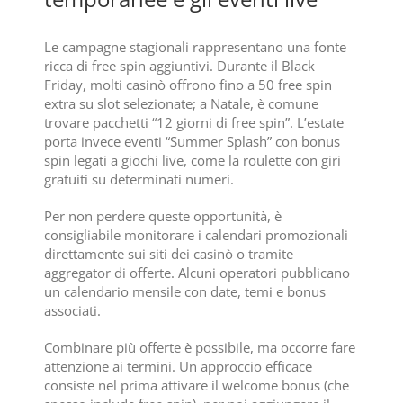
Le campagne stagionali rappresentano una fonte
ricca di free spin aggiuntivi. Durante il Black
Friday, molti casinò offrono fino a 50 free spin
extra su slot selezionate; a Natale, è comune
trovare pacchetti “12 giorni di free spin”. L’estate
porta invece eventi “Summer Splash” con bonus
spin legati a giochi live, come la roulette con giri
gratuiti su determinati numeri.
Per non perdere queste opportunità, è
consigliabile monitorare i calendari promozionali
direttamente sui siti dei casinò o tramite
aggregator di offerte. Alcuni operatori pubblicano
un calendario mensile con date, temi e bonus
associati.
Combinare più offerte è possibile, ma occorre fare
attenzione ai termini. Un approccio efficace
consiste nel prima attivare il welcome bonus (che