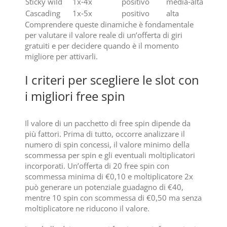
Sticky wild
1x‑4x
positivo
media‑alta
Cascading
1x‑5x
positivo
alta
Comprendere queste dinamiche è fondamentale
per valutare il valore reale di un’offerta di giri
gratuiti e per decidere quando è il momento
migliore per attivarli.
I criteri per scegliere le slot con
i migliori free spin
Il valore di un pacchetto di free spin dipende da
più fattori. Prima di tutto, occorre analizzare il
numero di spin concessi, il valore minimo della
scommessa per spin e gli eventuali moltiplicatori
incorporati. Un’offerta di 20 free spin con
scommessa minima di €0,10 e moltiplicatore 2x
può generare un potenziale guadagno di €40,
mentre 10 spin con scommessa di €0,50 ma senza
moltiplicatore ne riducono il valore.