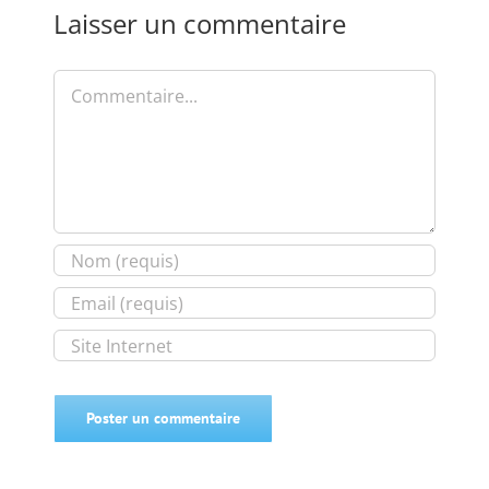
features
Laisser un commentaire
Commentaire