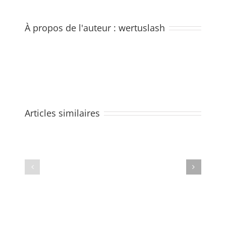
À propos de l'auteur :
wertuslash
Articles similaires
Considerable
insights
regarding
review
Anwendbarkeit_für_Spieler_mit_ohne_
mostbet
–
and
копія
navigating
its
betting