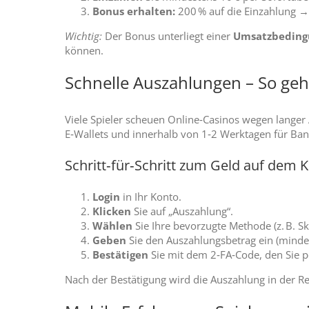
Bonus erhalten:
200 % auf die Einzahlung → 
Wichtig:
Der Bonus unterliegt einer
Umsatzbeding
können.
Schnelle Auszahlungen – So geht
Viele Spieler scheuen Online‑Casinos wegen langer
E‑Wallets und innerhalb von 1‑2 Werktagen für Ban
Schritt‑für‑Schritt zum Geld auf dem 
Login
in Ihr Konto.
Klicken
Sie auf „Auszahlung“.
Wählen
Sie Ihre bevorzugte Methode (z. B. Skri
Geben
Sie den Auszahlungsbetrag ein (mindes
Bestätigen
Sie mit dem 2‑FA‑Code, den Sie p
Nach der Bestätigung wird die Auszahlung in der Re