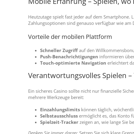
Mobile Erfahrung – Spielen, wo
Heutzutage spielt fast jeder auf dem Smartphone. L
Zahlungsoptionen sind genauso verfügbar wie am 
Vorteile der mobilen Plattform
Schneller Zugriff
auf den Willkommensbonus
Push‑Benachrichtigungen
informieren übe
Touch‑optimierte Navigation
erleichtert d
Verantwortungsvolles Spielen – 
Ein sicheres Casino sollte nicht nur finanzielle Si
mehrere Werkzeuge bereit:
Einzahlungslimits
können täglich, wöchentli
Selbstausschluss
ermöglicht es, das Konto f
Spielzeit‑Tracker
zeigen an, wie lange Sie ber
Denken Sie immer daran:
Setzen Sie sich klare Gren