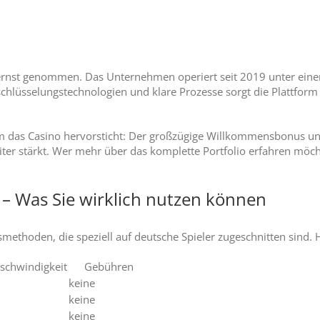
rnst genommen. Das Unternehmen operiert seit 2019 unter einer 
hlüsselungstechnologien und klare Prozesse sorgt die Plattform
arum das Casino hervorsticht: Der großzügige Willkommensbonus u
r stärkt. Wer mehr über das komplette Portfolio erfahren möchte, 
– Was Sie wirklich nutzen können
methoden, die speziell auf deutsche Spieler zugeschnitten sind. Hi
schwindigkeit
Gebühren
keine
keine
keine