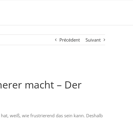
Précédent
Suivant
herer macht – Der
 hat, weiß, wie frustrierend das sein kann. Deshalb