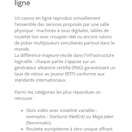
ligne
Un casino en ligne reproduit virtuellement
l’ensemble des services proposés par une salle
physique : machines à sous digitales, tables de
roulette live avec croupier réel ou encore salons
de poker multijoueurs simultanés partout dans le
monde.
La différence majeure réside dans l’infrastructure
logicielle : chaque partie s’appuie sur un
générateur aléatoire certifié (RNG) garantissant un
taux de retour au joueur (RTP) conforme aux
standards internationaux.
Parmi les catégories les plus répandues on
retrouve :
Slots vidéo avec volatilité variable –
exemples :
Starburst
(NetEnt) ou
Mega Joker
(Novomatic).
Roulette européenne à zéro unique offrant