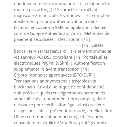
quotidiennement recommandé — la création d’un
mot de passe long (>12 caractères), mêlant
majuscules/minuscules/symboles — est complété
idéalement par une authentification à deux
facteurs envoyée via SMS ou application dédiée
comme Google Authenticator.\n\n| Méthodes de
paiement sécurisées | Description |\n|
———————————|————-|\n| Cartes
bancaires Visa/MasterCard | Traitement immédiat
via serveur PCI DSS compliant |\n| Portefeuilles
électroniques PayPal & Skrill | Authentification
supplémentaire avant transaction |\n|
Crypto‑monnaies approuvées (BTC/EUR) |
Transactions anonymes mais traçables via
blockchain |\n\nLa politique de confidentialité
doit préciser quels renseignements personnels
sont collectés ‑ notamment nom complet, date
naissance pour vérification âge ‑ ainsi que leurs
usages possibles : prévention fraude, amélioration
UX ou communication marketing ciblée après
consentement explicite.\n\nPour protéger votre