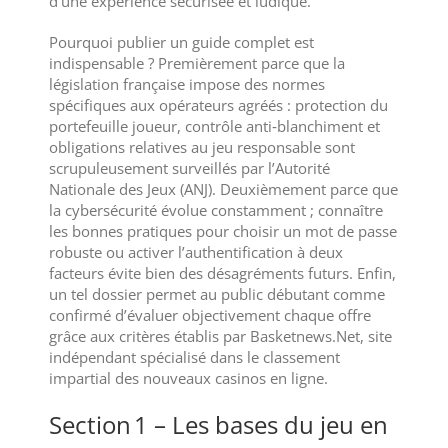
d’une expérience sécurisée et ludique.
Pourquoi publier un guide complet est
indispensable ? Premièrement parce que la
législation française impose des normes
spécifiques aux opérateurs agréés : protection du
portefeuille joueur, contrôle anti‑blanchiment et
obligations relatives au jeu responsable sont
scrupuleusement surveillés par l’Autorité
Nationale des Jeux (ANJ). Deuxièmement parce que
la cybersécurité évolue constamment ; connaître
les bonnes pratiques pour choisir un mot de passe
robuste ou activer l’authentification à deux
facteurs évite bien des désagréments futurs. Enfin,
un tel dossier permet au public débutant comme
confirmé d’évaluer objectivement chaque offre
grâce aux critères établis par Basketnews.Net, site
indépendant spécialisé dans le classement
impartial des nouveaux casinos en ligne.
Section 1 – Les bases du jeu en