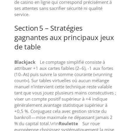
de casino en ligne qui correspond précisément à
ses attentes sans sacrifier sécurité ni qualité
service.
Section 5 – Stratégies
gagnantes aux principaux jeux
de table
Blackjack
Le comptage simplifié consiste à
attribuer +1 aux cartes faibles (2–6), -1 aux fortes
(10–As) puis suivre la somme courante («​running
count​»). Sur tables virtuelles où aucun mélange
manuel n’intervient cette technique reste valable
tant que vous jouez plusieurs mains consécutives ;
viser un compte positif supérieur à +4 indique
généralement avantage statistique supérieur à
+0,5 %. Conjuguez cela avec gestion stricte du
bankroll — mise maximale ne dépassant jamais 2
% du capital total.\n\n
Roulette
Sur roue
européenne choisissez systématiquement la mise