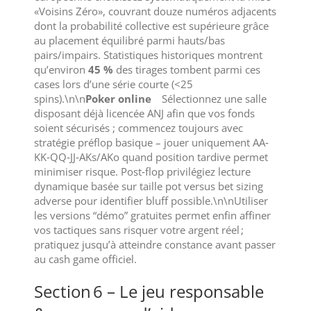
«​Voisins Zéro​», couvrant douze numéros adjacents
dont la probabilité collective est supérieure grâce
au placement équilibré parmi hauts/bas
pairs/impairs. Statistiques historiques montrent
qu’environ
45 %
des tirages tombent parmi ces
cases lors d’une série courte (<25
spins).\n\n
Poker online
Sélectionnez une salle
disposant déjà licencée ANJ afin que vos fonds
soient sécurisés ; commencez toujours avec
stratégie préflop basique ­– jouer uniquement AA‐
KK‐QQ‐JJ‐AKs/AKo quand position tardive permet
minimiser risque. Post‑flop privilégiez lecture
dynamique basée sur taille pot versus bet sizing
adverse pour identifier bluff possible.\n\nUtiliser
les versions “démo” gratuites permet enfin affiner
vos tactiques sans risquer votre argent réel ;
pratiquez jusqu’à atteindre constance avant passer
au cash game officiel.
Section 6 – Le jeu responsable