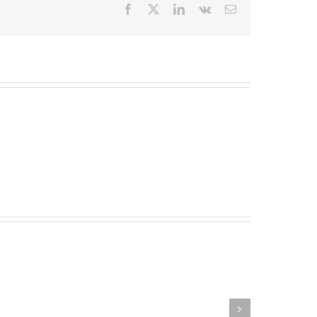
Facebook
X
LinkedIn
Vk
Email
Profitable
strategies
Respektable
and
Angebote
exciting
und
opportunities
thenv-
await