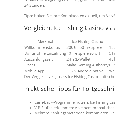
24 Stunden.
Tipp: Halten Sie Ihre Kontaktdaten aktuell, um Ve
Vergleich: Ice Fishing Casino vs
Merkmal
Ice Fishing Casino
Willkommensbonus
200 € + 50 Freispiele
150
Bonus ohne Einzahlung
10 Freispiele sofort
5 F
Auszahlungszeit
24 h (E‑Wallet)
48 
Lizenz
Malta Gaming Authority
Cu
Mobile App
iOS & Android native
We
Der Vergleich zeigt, dass Ice Fishing Casino mit s
Praktische Tipps für Fortgeschr
Cash‑back‑Programme nutzen: Ice Fishing Cas
VIP‑Stufen erklimmen: Ab einem monatlichen 
Mehrere Zahlungsmethoden kombinieren: Verw