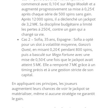
commencé avec 0,10 € sur
Mega Moolah
et a
augmenté progressivement sa mise à 0,25 €
après chaque série de 500 spins sans gain.
Après 12 000 spins, il a déclenché un jackpot
de 3,2 M€. Sa discipline budgétaire a limité
les pertes à 250 €, contre un gain qui a
changé sa vie.
Cas 2 – Sofia, 35 ans, Espagne : Sofia a opté
pour un slot à volatilité moyenne,
Gonzo’s
Quest
, en misant 0,20 € pendant 800 spins,
puis a basculé sur
Mega Fortune
avec une
mise de 0,50 € une fois que le jackpot avait
atteint 5 M€. Elle a remporté 7 M€ grâce à un
timing précis et à une gestion stricte de son
capital.
En appliquant ces principes, les joueurs
augmentent leurs chances de voir le jackpot se
matérialiser, même si aucune stratégie ne garantit
le gain.