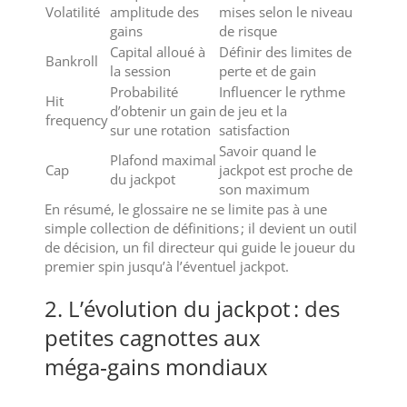
Volatilité
amplitude des
mises selon le niveau
gains
de risque
Capital alloué à
Définir des limites de
Bankroll
la session
perte et de gain
Probabilité
Influencer le rythme
Hit
d’obtenir un gain
de jeu et la
frequency
sur une rotation
satisfaction
Savoir quand le
Plafond maximal
Cap
jackpot est proche de
du jackpot
son maximum
En résumé, le glossaire ne se limite pas à une
simple collection de définitions ; il devient un outil
de décision, un fil directeur qui guide le joueur du
premier spin jusqu’à l’éventuel jackpot.
2. L’évolution du jackpot : des
petites cagnottes aux
méga‑gains mondiaux