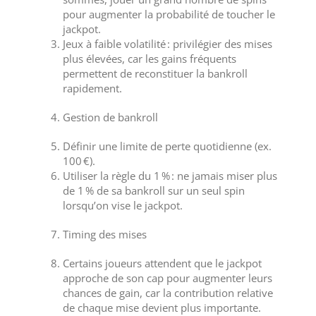
pour augmenter la probabilité de toucher le
jackpot.
Jeux à faible volatilité : privilégier des mises
plus élevées, car les gains fréquents
permettent de reconstituer la bankroll
rapidement.
Gestion de bankroll
Définir une limite de perte quotidienne (ex.
100 €).
Utiliser la règle du 1 % : ne jamais miser plus
de 1 % de sa bankroll sur un seul spin
lorsqu’on vise le jackpot.
Timing des mises
Certains joueurs attendent que le jackpot
approche de son cap pour augmenter leurs
chances de gain, car la contribution relative
de chaque mise devient plus importante.