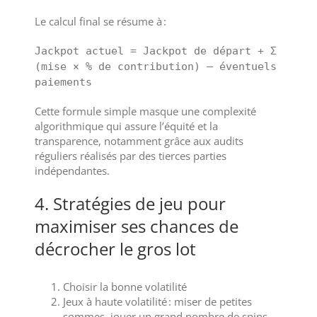
Le calcul final se résume à :
Jackpot actuel = Jackpot de départ + Σ
(mise × % de contribution) – éventuels
paiements
Cette formule simple masque une complexité
algorithmique qui assure l’équité et la
transparence, notamment grâce aux audits
réguliers réalisés par des tierces parties
indépendantes.
4. Stratégies de jeu pour
maximiser ses chances de
décrocher le gros lot
Choisir la bonne volatilité
Jeux à haute volatilité : miser de petites
sommes, jouer un grand nombre de spins