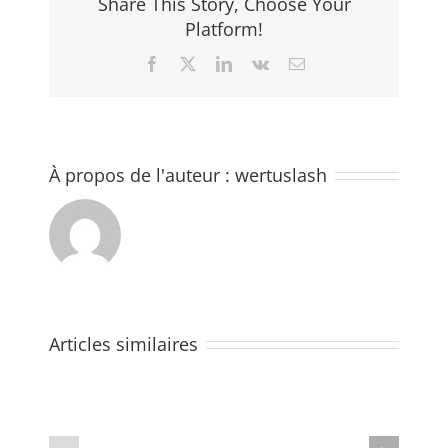
Share This Story, Choose Your
Platform!
Facebook
X
LinkedIn
Vk
Email
À propos de l'auteur :
wertuslash
Articles similaires
KYC
Inserindo
rejeté
Códigos
pour
de
Magical