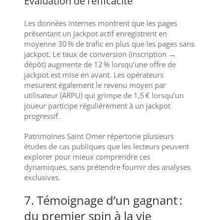
Évaluation de l’efficacité
Les données internes montrent que les pages
présentant un jackpot actif enregistrent en
moyenne 30 % de trafic en plus que les pages sans
jackpot. Le taux de conversion (inscription →
dépôt) augmente de 12 % lorsqu’une offre de
jackpot est mise en avant. Les opérateurs
mesurent également le revenu moyen par
utilisateur (ARPU) qui grimpe de 1,5 € lorsqu’un
joueur participe régulièrement à un jackpot
progressif.
Patrimoines Saint Omer répertorie plusieurs
études de cas publiques que les lecteurs peuvent
explorer pour mieux comprendre ces
dynamiques, sans prétendre fournir des analyses
exclusives.
7. Témoignage d’un gagnant :
du premier spin à la vie