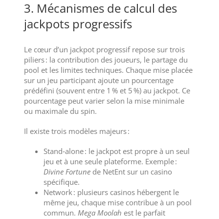
3. Mécanismes de calcul des
jackpots progressifs
Le cœur d’un jackpot progressif repose sur trois
piliers : la contribution des joueurs, le partage du
pool et les limites techniques. Chaque mise placée
sur un jeu participant ajoute un pourcentage
prédéfini (souvent entre 1 % et 5 %) au jackpot. Ce
pourcentage peut varier selon la mise minimale
ou maximale du spin.
Il existe trois modèles majeurs :
Stand‑alone : le jackpot est propre à un seul
jeu et à une seule plateforme. Exemple :
Divine Fortune
de NetEnt sur un casino
spécifique.
Network : plusieurs casinos hébergent le
même jeu, chaque mise contribue à un pool
commun.
Mega Moolah
est le parfait