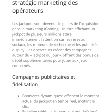
stratégie marketing des
opérateurs
Les jackpots sont devenus le piliers de l’acquisition
dans le marketing iGaming. Un titre affichant un
jackpot de plusieurs millions attire
immédiatement l’attention sur les réseaux
sociaux, les moteurs de recherche et les publicités
display. Les opérateurs créent des campagnes
autour du « Jackpot du jour », offrant des bonus de
dépôt supplémentaires pour jouer aux jeux
concernés.
Campagnes publicitaires et
fidélisation
Bannières dynamiques : affichent le montant
actuel du jackpot en temps réel, incitant le
clic.
Emailing ciblé : les joueurs qui ont déjà joué