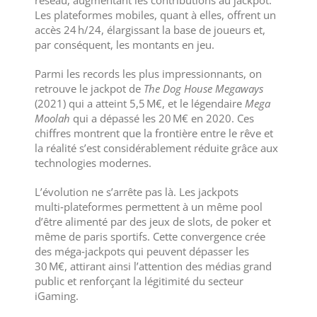
Les plateformes mobiles, quant à elles, offrent un
accès 24 h/24, élargissant la base de joueurs et,
par conséquent, les montants en jeu.
Parmi les records les plus impressionnants, on
retrouve le jackpot de
The Dog House Megaways
(2021) qui a atteint 5,5 M€, et le légendaire
Mega
Moolah
qui a dépassé les 20 M€ en 2020. Ces
chiffres montrent que la frontière entre le rêve et
la réalité s’est considérablement réduite grâce aux
technologies modernes.
L’évolution ne s’arrête pas là. Les jackpots
multi‑plateformes permettent à un même pool
d’être alimenté par des jeux de slots, de poker et
même de paris sportifs. Cette convergence crée
des méga‑jackpots qui peuvent dépasser les
30 M€, attirant ainsi l’attention des médias grand
public et renforçant la légitimité du secteur
iGaming.