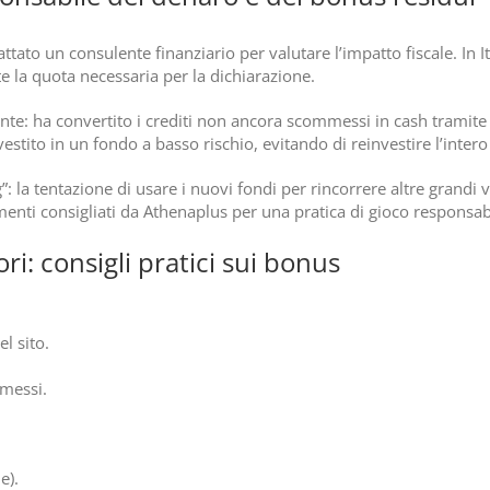
ttato un consulente finanziario per valutare l’impatto fiscale. In I
e la quota necessaria per la dichiarazione.
te: ha convertito i crediti non ancora scommessi in cash tramite il
investito in un fondo a basso rischio, evitando di reinvestire l’in
: la tentazione di usare i nuovi fondi per rincorrere altre grandi v
umenti consigliati da Athenaplus per una pratica di gioco responsab
ori: consigli pratici sui bonus
el sito.
mmessi.
e).