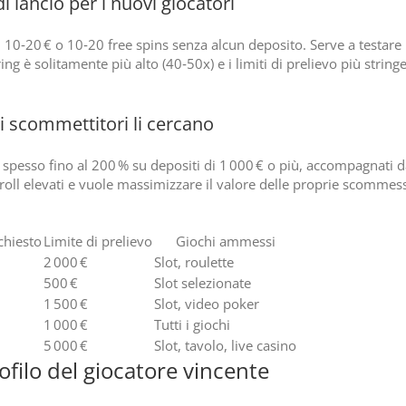
i lancio per i nuovi giocatori
: 10‑20 € o 10‑20 free spins senza alcun deposito. Serve a testare l
ring è solitamente più alto (40‑50x) e i limiti di prelievo più strin
di scommettitori li cercano
, spesso fino al 200 % su depositi di 1 000 € o più, accompagnati 
roll elevati e vuole massimizzare il valore delle proprie scommes
chiesto
Limite di prelievo
Giochi ammessi
2 000 €
Slot, roulette
500 €
Slot selezionate
1 500 €
Slot, video poker
1 000 €
Tutti i giochi
5 000 €
Slot, tavolo, live casino
rofilo del giocatore vincente