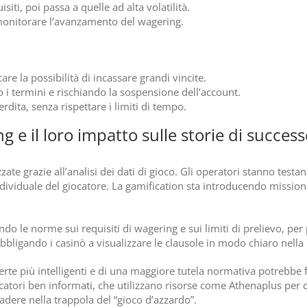
siti, poi passa a quelle ad alta volatilità.
r monitorare l’avanzamento del wagering.
are la possibilità di incassare grandi vincite.
o i termini e rischiando la sospensione dell’account.
ita, senza rispettare i limiti di tempo.
ng e il loro impatto sulle storie di succes
te grazie all’analisi dei dati di gioco. Gli operatori stanno test
dividuale del giocatore. La gamification sta introducendo mission
do le norme sui requisiti di wagering e sui limiti di prelievo, per
bbligando i casinò a visualizzare le clausole in modo chiaro nella 
erte più intelligenti e di una maggiore tutela normativa potrebbe
giocatori ben informati, che utilizzano risorse come Athenaplus per
dere nella trappola del “gioco d’azzardo”.