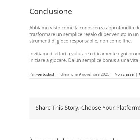
Conclusione
Abbiamo visto come la conoscenza approfondita dei t
trasformare un semplice regalo di benvenuto in un ja
strumenti di gioco responsabile, non come fine.
Invitiamo i lettori a valutare criticamente ogni pro
iniziare a giocare. Da un semplice bonus a una vita c
Par
wertuslash
|
dimanche 9 novembre 2025
|
Non classé
|
Share This Story, Choose Your Platform