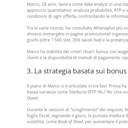
Marco, 28 anni, lavora come data analyst in una st
approccio quantitativo: analizza probabilità, RTP e vo
condizioni di ogni offerta, confrontando le informaz
Tra le varie risorse, ha consultato Athenaplus più v
doversi immergere in pagine promozionali ingannevoli
giochi (oltre 1 500 slot, 200 tavoli live) e la prese
Marco ha stabilito dei criteri chiari: bonus con wage
clienti e la disponibilità di metodi di pagamento r
3. La strategia basata sui bonus
Il piano di Marco si è articolato in tre fasi. Prima 
bassa varianza come
Starburst
(RTP 96,1 %). Una vo
Quest
.
Durante le sessioni di “scioglimento” dei requisiti,
foglio Excel, segnando il gioco, la puntata media e i
volatilità, come
Book of Dead
, per aumentare il poten