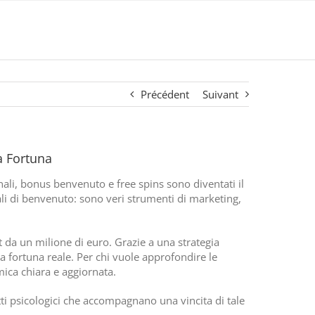
Précédent
Suivant
a Fortuna
nali, bonus benvenuto e free spins sono diventati il
egali di benvenuto: sono veri strumenti di marketing,
 da un milione di euro. Grazie a una strategia
una fortuna reale. Per chi vuole approfondire le
ica chiara e aggiornata.
tti psicologici che accompagnano una vincita di tale