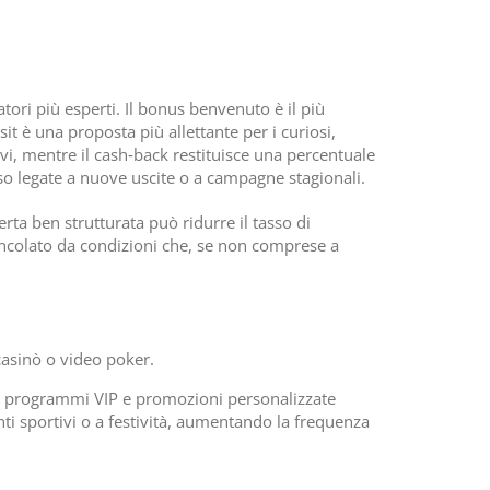
tori più esperti. Il bonus benvenuto è il più
 è una proposta più allettante per i curiosi,
vi, mentre il cash‑back restituisce una percentuale
esso legate a nuove uscite o a campagne stagionali.
erta ben strutturata può ridurre il tasso di
incolato da condizioni che, se non comprese a
casinò o video poker.
ng, programmi VIP e promozioni personalizzate
ti sportivi o a festività, aumentando la frequenza