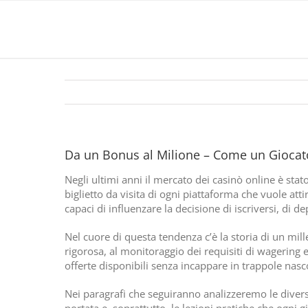
Passer
au
contenu
Da un Bonus al Milione – Come un Giocat
Negli ultimi anni il mercato dei casinò online è sta
biglietto da visita di ogni piattaforma che vuole att
capaci di influenzare la decisione di iscriversi, di dep
Nel cuore di questa tendenza c’è la storia di un mi
rigorosa, al monitoraggio dei requisiti di wagering e
offerte disponibili senza incappare in trappole nasco
Nei paragrafi che seguiranno analizzeremo le diverse