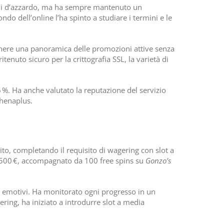
ochi d’azzardo, ma ha sempre mantenuto un
ndo dell’online l’ha spinto a studiare i termini e le
ottenere una panoramica delle promozioni attive senza
enuto sicuro per la crittografia SSL, la varietà di
6 %. Ha anche valutato la reputazione del servizio
thenaplus.
uito, completando il requisito di wagering con slot a
a 500 €, accompagnato da 100 free spins su
Gonzo’s
chi emotivi. Ha monitorato ogni progresso in un
ering, ha iniziato a introdurre slot a media