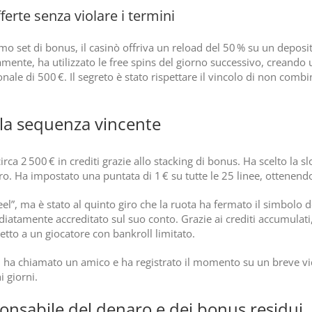
ferte senza violare i termini
 set di bonus, il casinò offriva un reload del 50 % su un deposito
amente, ha utilizzato le free spins del giorno successivo, creando u
ionale di 500 €. Il segreto è stato rispettare il vincolo di non com
: la sequenza vincente
ca 2 500 € in crediti grazie allo stacking di bonus. Ha scelto la sl
uro. Ha impostato una puntata di 1 € su tutte le 25 linee, ottenend
l”, ma è stato al quinto giro che la ruota ha fermato il simbolo de
diatamente accreditato sul suo conto. Grazie ai crediti accumulat
spetto a un giocatore con bankroll limitato.
i, ha chiamato un amico e ha registrato il momento su un breve vid
i giorni.
ponsabile del denaro e dei bonus residui