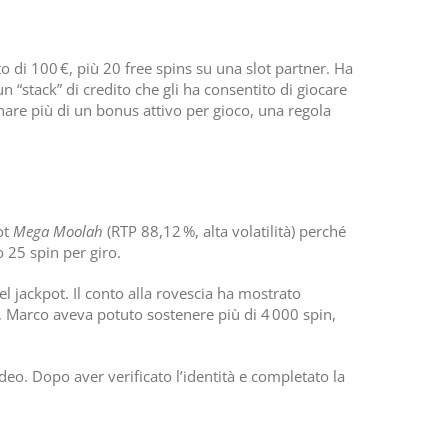
 di 100 €, più 20 free spins su una slot partner. Ha
n “stack” di credito che gli ha consentito di giocare
binare più di un bonus attivo per gioco, una regola
ot
Mega Moolah
(RTP 88,12 %, alta volatilità) perché
o 25 spin per giro.
l jackpot. Il conto alla rovescia ha mostrato
i, Marco aveva potuto sostenere più di 4 000 spin,
eo. Dopo aver verificato l’identità e completato la