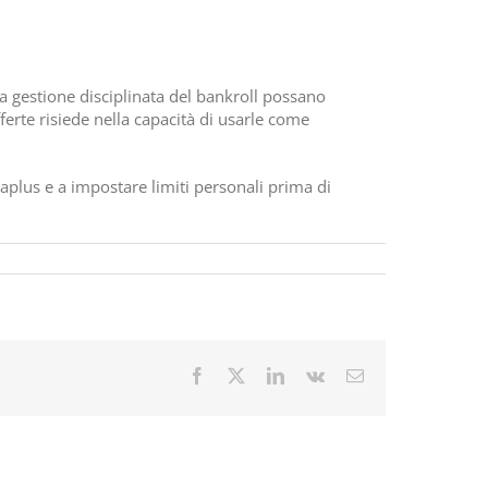
a gestione disciplinata del bankroll possano
ferte risiede nella capacità di usarle come
naplus e a impostare limiti personali prima di
Facebook
X
LinkedIn
Vk
Email