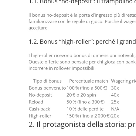
1.1. Bonus “no‑deposit”: il trampolino d
Il bonus no‑deposit è la porta d’ingresso più diretta
familiarizzare con le regole di gioco. Poiché il wage
accettare.
1.2. Bonus “high‑roller”: perché i gran
I high‑roller ricevono bonus di dimensioni notevoli
Queste offerte sono pensate per chi gioca con bank
incorrere in rollover impossibili.
Tipo di bonus
Percentuale match
Wagering ri
Bonus benvenuto
100 % (fino a 500 €)
30x
No‑deposit
20 € o 20 spin
40x
Reload
50 % (fino a 300 €)
25x
Cash‑back
10 % delle perdite
N/A
High‑roller
150 % (fino a 2 000 €)
20x
2. Il protagonista della storia: p