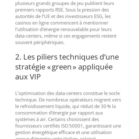
plusieurs grands groupes de jeu publient leurs
premiers rapports RSE. Sous la pression des
autorités de l’UE et des investisseurs ESG, les
casinos en ligne commencent à mentionner
l’utilisation d’énergie renouvelable pour leurs
data‑centers, même si ces engagements restent
souvent périphériques.
2. Les piliers techniques d’une
stratégie « green » appliquée
aux VIP
L’optimisation des data‑centers constitue le socle
technique. De nombreux opérateurs migrent vers
le refroidissement liquide, qui réduit de 30 % la
consommation d’énergie par rapport aux
systèmes à air. Certains choisissent des
fournisseurs certifiés ISO 50001, garantissant une
gestion énergétique efficace et une utilisation
accrue d’énergie verte (éolien, solaire).