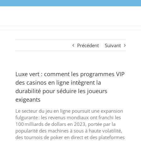
Passer
au
contenu
Précédent
Suivant
Luxe vert : comment les programmes VIP
des casinos en ligne intègrent la
durabilité pour séduire les joueurs
exigeants
Le secteur du jeu en ligne poursuit une expansion
fulgurante : les revenus mondiaux ont franchi les
100 milliards de dollars en 2023, portée par la
popularité des machines à sous à haute volatilité,
des tournois de poker en direct et des plateformes