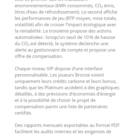
environnementaux (kWh consommés, CO₂ émis,
litres d’eau de refroidissement). Le second affiche
les performances de jeu (RTP moyen, mise totale,
volatilité) afin de croiser l’impact écologique avec
la rentabilité. Le troisième propose des actions
automatisées : lorsqu’un seuil de 10 % de hausse
du CO₂ est détecté, le système déclenche une
alerte au gestionnaire de compte et propose une
offre de compensation.
Chaque niveau VIP dispose d’une interface
personnalisable. Les joueurs Bronze voient
uniquement leurs crédits carbone et leurs bonus,
tandis que les Platinum accèdent à des graphiques
détaillés, à des prévisions d’économies d’énergie
et à la possibilité de choisir le projet de
compensation parmi une liste de partenaires
certifiés.
Des rapports mensuels exportables au format PDF
facilitent les audits internes et les exigences de