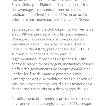
Silver, Gold, puis Platinum, chaque palier offrant
des avantages croissants comme un taux de
cashback plus élevé (jusqu’à 15 %) ou un accès
prioritaire aux nouveaux jeux à volatilité élevée.
Le passage du simple club de points à un véritable
statut VIP s’explique par trois facteurs majeurs.
D’une part, la concurrence accrue pousse les
opérateurs à retenir les gros parieurs, dont la
valeur vie client (CLV) peut dépasser les 50 000 €
sur plusieurs années. D’autre part, la
réglementation impose des exigences de lutte
contre le blanchiment d’argent, incitant les casinos
à offrir des gestionnaires de compte capables de
vérifier les flux de manière proactive. Enfin,
l’émergence des jeux mobiles a créé un besoin de
services ultra‑personnalisés, d’où les invitations à
des tournois exclusifs ou à des voyages de luxe.
Parallèlement, les premières prises de conscience
environnementales surgissent vers 2018, lorsque