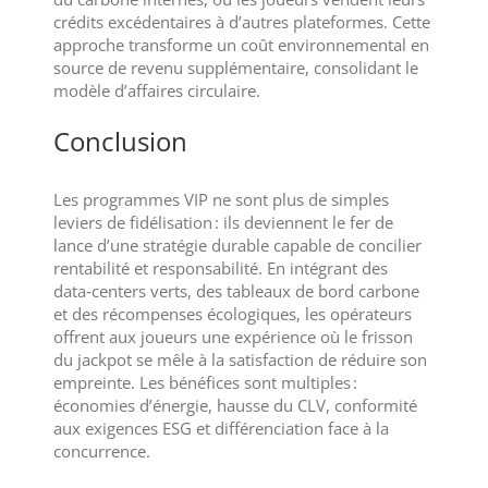
crédits excédentaires à d’autres plateformes. Cette
approche transforme un coût environnemental en
source de revenu supplémentaire, consolidant le
modèle d’affaires circulaire.
Conclusion
Les programmes VIP ne sont plus de simples
leviers de fidélisation : ils deviennent le fer de
lance d’une stratégie durable capable de concilier
rentabilité et responsabilité. En intégrant des
data‑centers verts, des tableaux de bord carbone
et des récompenses écologiques, les opérateurs
offrent aux joueurs une expérience où le frisson
du jackpot se mêle à la satisfaction de réduire son
empreinte. Les bénéfices sont multiples :
économies d’énergie, hausse du CLV, conformité
aux exigences ESG et différenciation face à la
concurrence.