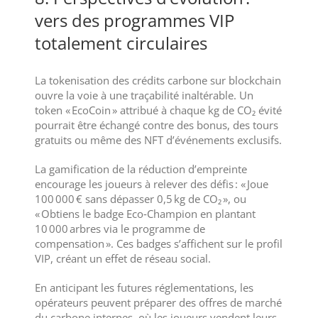
vers des programmes VIP
totalement circulaires
La tokenisation des crédits carbone sur blockchain
ouvre la voie à une traçabilité inaltérable. Un
token « EcoCoin » attribué à chaque kg de CO₂ évité
pourrait être échangé contre des bonus, des tours
gratuits ou même des NFT d’événements exclusifs.
La gamification de la réduction d’empreinte
encourage les joueurs à relever des défis : « Joue
100 000 € sans dépasser 0,5 kg de CO₂ », ou
« Obtiens le badge Eco‑Champion en plantant
10 000 arbres via le programme de
compensation ». Ces badges s’affichent sur le profil
VIP, créant un effet de réseau social.
En anticipant les futures réglementations, les
opérateurs peuvent préparer des offres de marché
du carbone internes, où les joueurs vendent leurs