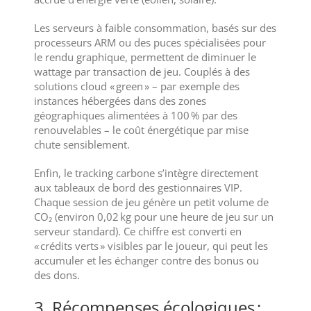
Les serveurs à faible consommation, basés sur des
processeurs ARM ou des puces spécialisées pour
le rendu graphique, permettent de diminuer le
wattage par transaction de jeu. Couplés à des
solutions cloud « green » – par exemple des
instances hébergées dans des zones
géographiques alimentées à 100 % par des
renouvelables – le coût énergétique par mise
chute sensiblement.
Enfin, le tracking carbone s’intègre directement
aux tableaux de bord des gestionnaires VIP.
Chaque session de jeu génère un petit volume de
CO₂ (environ 0,02 kg pour une heure de jeu sur un
serveur standard). Ce chiffre est converti en
« crédits verts » visibles par le joueur, qui peut les
accumuler et les échanger contre des bonus ou
des dons.
3. Récompenses écologiques :