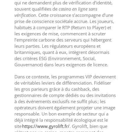
qui ne demandent plus de vérification d’identité,
souvent qualifiées de
casino en ligne sans
vérification
. Cette croissance s’accompagne d’une
prise de conscience sociétale accrue. Les joueurs,
habitués à comparer le RTP (Return to Player) et
les exigences de mise, commencent à scruter
l’empreinte carbone des serveurs qui hébergent
leurs parties. Les régulateurs européens et
britanniques, quant à eux, intègrent désormais
des critères ESG (Environnement, Social,
Gouvernance) dans leurs exigences de licence.
Dans ce contexte, les programmes VIP deviennent
de véritables leviers de différenciation. Fidéliser
les gros parieurs grâce à du cashback, des
gestionnaires de compte dédiés ou des invitations
à des événements exclusifs ne suffit plus ; les
opérateurs doivent également projeter une image
responsable. Un bon exemple de secteur qui a
déjà intégré la responsabilité écologique est le
site
https://www.gyrolift.fr/
. Gyrolift, bien que