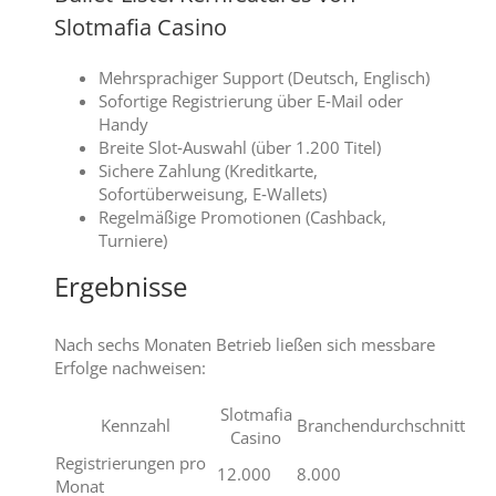
Slotmafia Casino
Mehrsprachiger Support (Deutsch, Englisch)
Sofortige Registrierung über E‑Mail oder
Handy
Breite Slot‑Auswahl (über 1.200 Titel)
Sichere Zahlung (Kreditkarte,
Sofortüberweisung, E‑Wallets)
Regelmäßige Promotionen (Cashback,
Turniere)
Ergebnisse
Nach sechs Monaten Betrieb ließen sich messbare
Erfolge nachweisen:
Slotmafia
Kennzahl
Branchendurchschnitt
Casino
Registrierungen pro
12.000
8.000
Monat