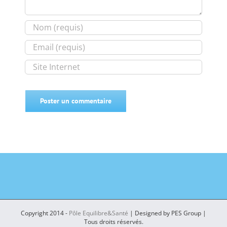
Copyright 2014 -
Pôle Equilibre&Santé
| Designed by PES Group |
Tous droits réservés.