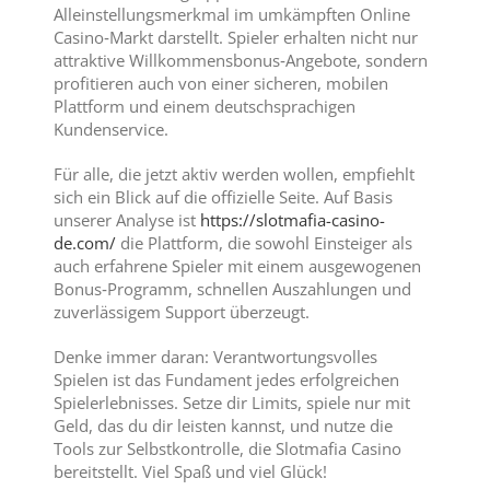
Alleinstellungsmerkmal im umkämpften Online
Casino‑Markt darstellt. Spieler erhalten nicht nur
attraktive Willkommensbonus‑Angebote, sondern
profitieren auch von einer sicheren, mobilen
Plattform und einem deutschsprachigen
Kundenservice.
Für alle, die jetzt aktiv werden wollen, empfiehlt
sich ein Blick auf die offizielle Seite. Auf Basis
unserer Analyse ist
https://slotmafia-casino-
de.com/
die Plattform, die sowohl Einsteiger als
auch erfahrene Spieler mit einem ausgewogenen
Bonus‑Programm, schnellen Auszahlungen und
zuverlässigem Support überzeugt.
Denke immer daran: Verantwortungsvolles
Spielen ist das Fundament jedes erfolgreichen
Spielerlebnisses. Setze dir Limits, spiele nur mit
Geld, das du dir leisten kannst, und nutze die
Tools zur Selbstkontrolle, die Slotmafia Casino
bereitstellt. Viel Spaß und viel Glück!