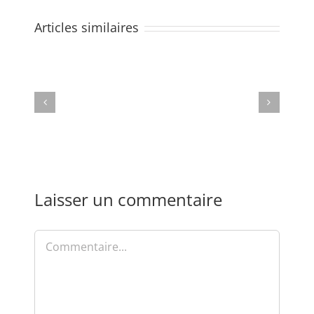
Articles similaires
Anwendbarkeit_für_Spiele
–
копія
Laisser un commentaire
Commentaire