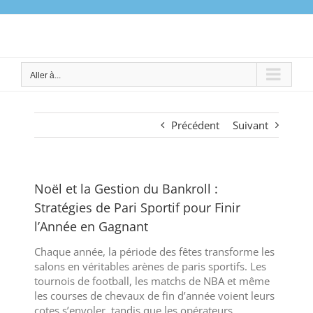
Passer
au
contenu
Aller à...
Précédent
Suivant
Noël et la Gestion du Bankroll :
Stratégies de Pari Sportif pour Finir
l’Année en Gagnant
Chaque année, la période des fêtes transforme les
salons en véritables arènes de paris sportifs. Les
tournois de football, les matchs de NBA et même
les courses de chevaux de fin d’année voient leurs
cotes s’envoler, tandis que les opérateurs