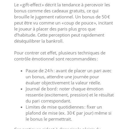
Le « gift‑effect » décrit la tendance à percevoir les
bonus comme des cadeaux gratuits, ce qui
brouille le jugement rationnel. Un bonus de 50 €
peut être vu comme un « coup de pouce », incitant
le joueur à placer des paris plus gros que
d’habitude. Cette perception peut rapidement
déséquilibrer la bankroll.
Pour contrer cet effet, plusieurs techniques de
contrôle émotionnel sont recommandées :
Pause de 24 h : avant de placer un pari avec
un bonus, attendre une journée pour
évaluer objectivement la valeur réelle.
Journal de bord : noter chaque émotion
ressentie (excitement, pression) et le résultat
du pari correspondant.
Limites de mise quotidiennes : fixer un
plafond de mise (ex. 30 € par jour) même si
le bonus le permettrait.