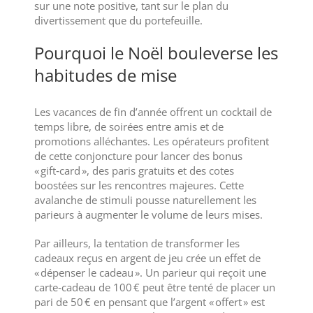
sur une note positive, tant sur le plan du
divertissement que du portefeuille.
Pourquoi le Noël bouleverse les
habitudes de mise
Les vacances de fin d’année offrent un cocktail de
temps libre, de soirées entre amis et de
promotions alléchantes. Les opérateurs profitent
de cette conjoncture pour lancer des bonus
« gift‑card », des paris gratuits et des cotes
boostées sur les rencontres majeures. Cette
avalanche de stimuli pousse naturellement les
parieurs à augmenter le volume de leurs mises.
Par ailleurs, la tentation de transformer les
cadeaux reçus en argent de jeu crée un effet de
« dépenser le cadeau ». Un parieur qui reçoit une
carte‑cadeau de 100 € peut être tenté de placer un
pari de 50 € en pensant que l’argent « offert » est