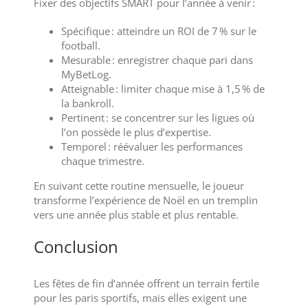
Fixer des objectifs SMART pour l’année à venir :
Spécifique : atteindre un ROI de 7 % sur le
football.
Mesurable : enregistrer chaque pari dans
MyBetLog.
Atteignable : limiter chaque mise à 1,5 % de
la bankroll.
Pertinent : se concentrer sur les ligues où
l’on possède le plus d’expertise.
Temporel : réévaluer les performances
chaque trimestre.
En suivant cette routine mensuelle, le joueur
transforme l’expérience de Noël en un tremplin
vers une année plus stable et plus rentable.
Conclusion
Les fêtes de fin d’année offrent un terrain fertile
pour les paris sportifs, mais elles exigent une