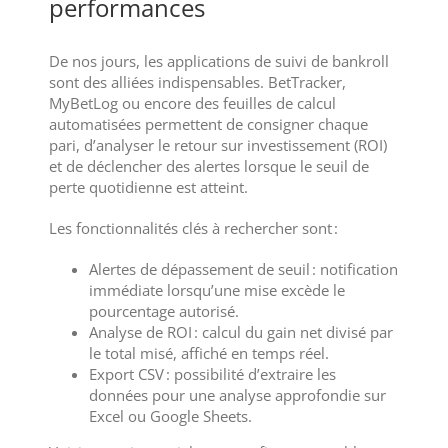
performances
De nos jours, les applications de suivi de bankroll
sont des alliées indispensables. BetTracker,
MyBetLog ou encore des feuilles de calcul
automatisées permettent de consigner chaque
pari, d’analyser le retour sur investissement (ROI)
et de déclencher des alertes lorsque le seuil de
perte quotidienne est atteint.
Les fonctionnalités clés à rechercher sont :
Alertes de dépassement de seuil : notification
immédiate lorsqu’une mise excède le
pourcentage autorisé.
Analyse de ROI : calcul du gain net divisé par
le total misé, affiché en temps réel.
Export CSV : possibilité d’extraire les
données pour une analyse approfondie sur
Excel ou Google Sheets.