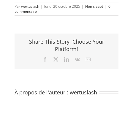
Par
wertuslash
|
lundi 20 octobre 2025
|
Non classé
|
0
commentaire
Share This Story, Choose Your
Platform!
Facebook
X
LinkedIn
Vk
Email
À propos de l'auteur :
wertuslash