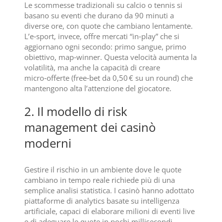
Le scommesse tradizionali su calcio o tennis si
basano su eventi che durano da 90 minuti a
diverse ore, con quote che cambiano lentamente.
L’e‑sport, invece, offre mercati “in‑play” che si
aggiornano ogni secondo: primo sangue, primo
obiettivo, map‑winner. Questa velocità aumenta la
volatilità, ma anche la capacità di creare
micro‑offerte (free‑bet da 0,50 € su un round) che
mantengono alta l’attenzione del giocatore.
2. Il modello di risk
management dei casinò
moderni
Gestire il rischio in un ambiente dove le quote
cambiano in tempo reale richiede più di una
semplice analisi statistica. I casinò hanno adottato
piattaforme di analytics basate su intelligenza
artificiale, capaci di elaborare milioni di eventi live
e di adeguare le quote in pochi millisecondi.