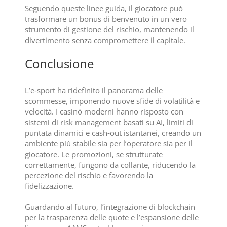
Seguendo queste linee guida, il giocatore può
trasformare un bonus di benvenuto in un vero
strumento di gestione del rischio, mantenendo il
divertimento senza compromettere il capitale.
Conclusione
L’e‑sport ha ridefinito il panorama delle
scommesse, imponendo nuove sfide di volatilità e
velocità. I casinò moderni hanno risposto con
sistemi di risk management basati su AI, limiti di
puntata dinamici e cash‑out istantanei, creando un
ambiente più stabile sia per l’operatore sia per il
giocatore. Le promozioni, se strutturate
correttamente, fungono da collante, riducendo la
percezione del rischio e favorendo la
fidelizzazione.
Guardando al futuro, l’integrazione di blockchain
per la trasparenza delle quote e l’espansione delle