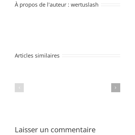
À propos de l'auteur :
wertuslash
Fantastiska
Articles similaires
Considerable
vyer
insights
och
regarding
spännande
review
utmaningar
mostbet
längs
and
chicken
navigating
road
its
lockar
betting
äventyrssökar
features
i
Laisser un commentaire