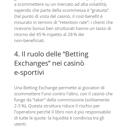
a scommettere su un mercato ad alta volatilità,
sapendo che parte della scommessa è “gratuita”.
Dal punto di vista del casinò, il cost‑benefit è
misurato in termini di “retention rate”: i clienti che
ricevono bonus ben strutturati hanno un tasso di
ritorno del 45 % rispetto al 28 % dei
non‑beneficiati.
4. Il ruolo delle “Betting
Exchanges” nei casinò
e‑sportivi
Una Betting Exchange permette ai giocatori di
scommettere l’uno contro l’altro, con il casinò che
funge da “taker” della commissione (solitamente
2‑5 %). Questa struttura riduce il rischio per
l’operatore perché il libro non è più responsabile
di tutte le quote: la liquidità è condivisa tra gli
utenti.