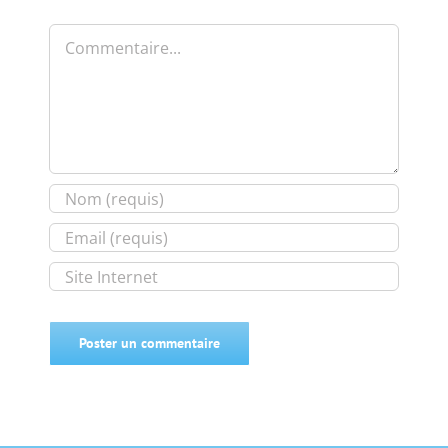
världen
Commentaire