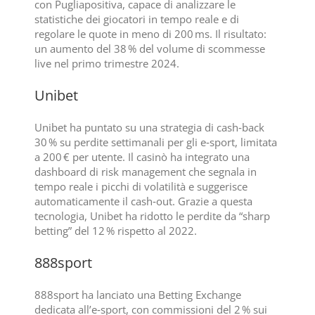
con Pugliapositiva, capace di analizzare le
statistiche dei giocatori in tempo reale e di
regolare le quote in meno di 200 ms. Il risultato:
un aumento del 38 % del volume di scommesse
live nel primo trimestre 2024.
Unibet
Unibet ha puntato su una strategia di cash‑back
30 % su perdite settimanali per gli e‑sport, limitata
a 200 € per utente. Il casinò ha integrato una
dashboard di risk management che segnala in
tempo reale i picchi di volatilità e suggerisce
automaticamente il cash‑out. Grazie a questa
tecnologia, Unibet ha ridotto le perdite da “sharp
betting” del 12 % rispetto al 2022.
888sport
888sport ha lanciato una Betting Exchange
dedicata all’e‑sport, con commissioni del 2 % sui