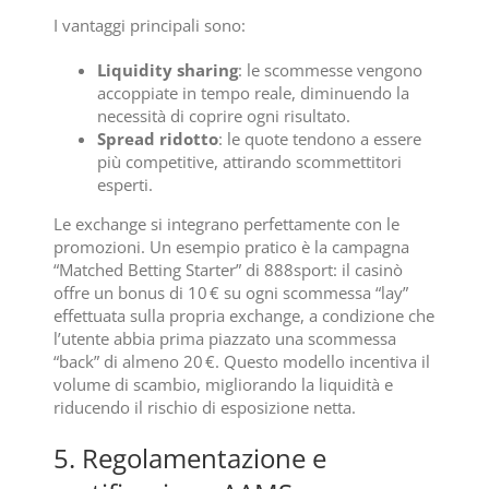
I vantaggi principali sono:
Liquidity sharing
: le scommesse vengono
accoppiate in tempo reale, diminuendo la
necessità di coprire ogni risultato.
Spread ridotto
: le quote tendono a essere
più competitive, attirando scommettitori
esperti.
Le exchange si integrano perfettamente con le
promozioni. Un esempio pratico è la campagna
“Matched Betting Starter” di 888sport: il casinò
offre un bonus di 10 € su ogni scommessa “lay”
effettuata sulla propria exchange, a condizione che
l’utente abbia prima piazzato una scommessa
“back” di almeno 20 €. Questo modello incentiva il
volume di scambio, migliorando la liquidità e
riducendo il rischio di esposizione netta.
5. Regolamentazione e