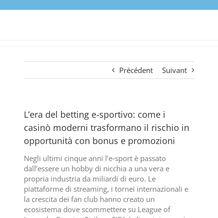
Passer
au
contenu
Précédent
Suivant
L’era del betting e‑sportivo: come i
casinò moderni trasformano il rischio in
opportunità con bonus e promozioni
Negli ultimi cinque anni l’e‑sport è passato
dall’essere un hobby di nicchia a una vera e
propria industria da miliardi di euro. Le
piattaforme di streaming, i tornei internazionali e
la crescita dei fan club hanno creato un
ecosistema dove scommettere su League of