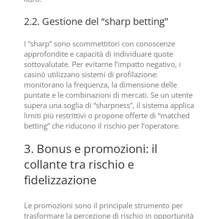
2.2. Gestione del “sharp betting”
I “sharp” sono scommettitori con conoscenze
approfondite e capacità di individuare quote
sottovalutate. Per evitarne l’impatto negativo, i
casinò utilizzano sistemi di profilazione:
monitorano la frequenza, la dimensione delle
puntate e le combinazioni di mercati. Se un utente
supera una soglia di “sharpness”, il sistema applica
limiti più restrittivi o propone offerte di “matched
betting” che riducono il rischio per l’operatore.
3. Bonus e promozioni: il
collante tra rischio e
fidelizzazione
Le promozioni sono il principale strumento per
trasformare la percezione di rischio in opportunità