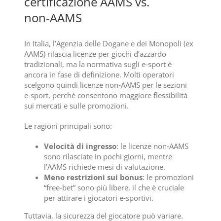
certificazione AAMS vs.
non‑AAMS
In Italia, l’Agenzia delle Dogane e dei Monopoli (ex
AAMS) rilascia licenze per giochi d’azzardo
tradizionali, ma la normativa sugli e‑sport è
ancora in fase di definizione. Molti operatori
scelgono quindi licenze non‑AAMS per le sezioni
e‑sport, perché consentono maggiore flessibilità
sui mercati e sulle promozioni.
Le ragioni principali sono:
Velocità di ingresso
: le licenze non‑AAMS
sono rilasciate in pochi giorni, mentre
l’AAMS richiede mesi di valutazione.
Meno restrizioni sui bonus
: le promozioni
“free‑bet” sono più libere, il che è cruciale
per attirare i giocatori e‑sportivi.
Tuttavia, la sicurezza del giocatore può variare.