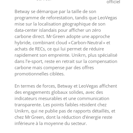
officiel
Betway se démarque par la taille de son
programme de reforestation, tandis que LeoVegas
mise sur la localisation géographique de son
data‑center islandais pour afficher un zéro
carbone direct. Mr Green adopte une approche
hybride, combinant cloud « Carbon‑Neutral » et
achats de RECs, ce qui lui permet de réduire
rapidement son empreinte. Unikrn, plus spécialisé
dans l’e‑sport, reste en retrait sur la compensation
carbone mais compense par des offres
promotionnelles ciblées.
En termes de forces, Betway et LeoVegas affichent
des engagements globaux solides, avec des
indicateurs mesurables et une communication
transparente. Les points faibles résident chez
Unikrn, qui ne publie pas de rapports détaillés, et
chez Mr Green, dont la réduction d’énergie reste
inférieure à la moyenne du secteur.