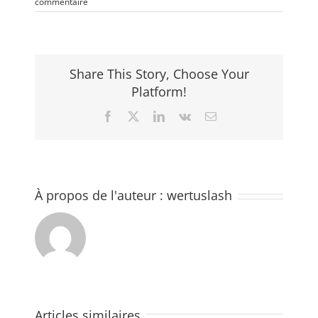
commentaire
Share This Story, Choose Your
Platform!
Facebook
X
LinkedIn
Vk
Email
À propos de l'auteur :
wertuslash
Articles similaires