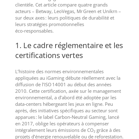
clientèle. Cet article compare quatre grands
acteurs – Betway, LeoVegas, Mr Green et Unikrn –
sur deux axes : leurs politiques de durabilité et
leurs stratégies promotionnelles
éco‑responsables.
1. Le cadre réglementaire et les
certifications vertes
L’histoire des normes environnementales
appliquées au iGaming débute réellement avec la
diffusion de l’ISO 14001 au début des années
2010. Cette certification, axée sur le management
environnemental, a d’abord été adoptée par les
data‑centers hébergeant les jeux en ligne. Peu
après, des initiatives spécifiques au secteur sont
apparues : le label Carbon‑Neutral Gaming, lancé
en 2017, oblige les opérateurs à compenser
intégralement leurs émissions de CO₂ grâce à des
projets d’énergie renouvelable ou de reforestation.