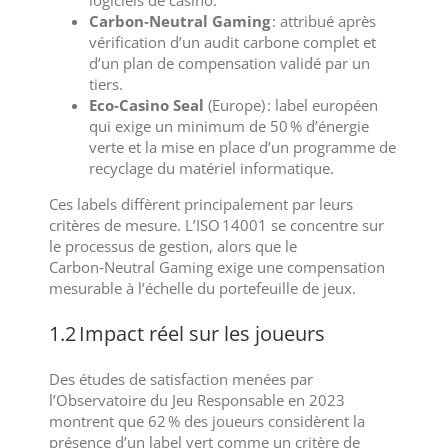
logiciels de casino.
Carbon‑Neutral Gaming
: attribué après
vérification d’un audit carbone complet et
d’un plan de compensation validé par un
tiers.
Eco‑Casino Seal
(Europe) : label européen
qui exige un minimum de 50 % d’énergie
verte et la mise en place d’un programme de
recyclage du matériel informatique.
Ces labels diffèrent principalement par leurs
critères de mesure. L’ISO 14001 se concentre sur
le processus de gestion, alors que le
Carbon‑Neutral Gaming exige une compensation
mesurable à l’échelle du portefeuille de jeux.
1.2 Impact réel sur les joueurs
Des études de satisfaction menées par
l’Observatoire du Jeu Responsable en 2023
montrent que 62 % des joueurs considèrent la
présence d’un label vert comme un critère de