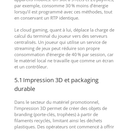
par exemple, consomme 30 % moins d’énergie
lorsqu’il est programmé avec ces méthodes, tout
en conservant un RTP identique.
Le cloud gaming, quant à lui, déplace la charge de
calcul du terminal du joueur vers des serveurs
centralisés. Un joueur qui utilise un service de
streaming de jeux peut réduire son propre
consommation d’énergie de 40 % par session, car
le matériel local ne travaille que comme un écran
et un contrôleur.
5.1 Impression 3D et packaging
durable
Dans le secteur du matériel promotionnel,
l’impression 3D permet de créer des objets de
branding (porte‑clés, trophées) à partir de
filaments recyclés, limitant ainsi les déchets
plastiques. Des opérateurs ont commencé à offrir