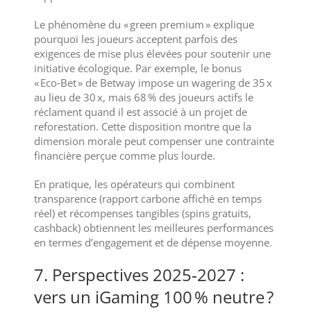
Le phénomène du « green premium » explique
pourquoi les joueurs acceptent parfois des
exigences de mise plus élevées pour soutenir une
initiative écologique. Par exemple, le bonus
« Eco‑Bet » de Betway impose un wagering de 35 x
au lieu de 30 x, mais 68 % des joueurs actifs le
réclament quand il est associé à un projet de
reforestation. Cette disposition montre que la
dimension morale peut compenser une contrainte
financière perçue comme plus lourde.
En pratique, les opérateurs qui combinent
transparence (rapport carbone affiché en temps
réel) et récompenses tangibles (spins gratuits,
cashback) obtiennent les meilleures performances
en termes d’engagement et de dépense moyenne.
7. Perspectives 2025‑2027 :
vers un iGaming 100 % neutre ?