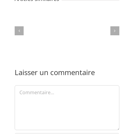
KYC
rejeté
pour
Magical
Spin
:
raisons
courantes
et
solutions
Laisser un commentaire
Commentaire