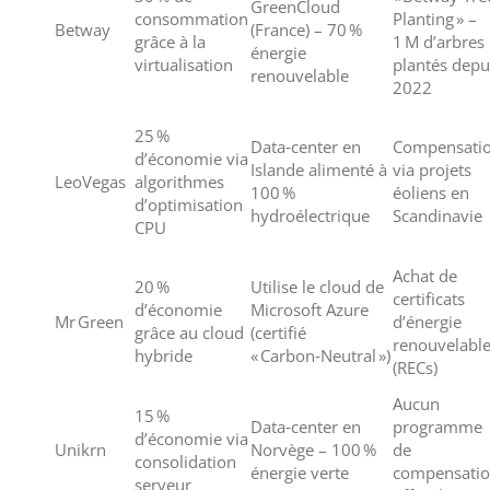
GreenCloud
consommation
Planting » –
Betway
(France) – 70 %
grâce à la
1 M d’arbres
énergie
virtualisation
plantés depu
renouvelable
2022
25 %
Data‑center en
Compensati
d’économie via
Islande alimenté à
via projets
LeoVegas
algorithmes
100 %
éoliens en
d’optimisation
hydroélectrique
Scandinavie
CPU
Achat de
20 %
Utilise le cloud de
certificats
d’économie
Microsoft Azure
Mr Green
d’énergie
grâce au cloud
(certifié
renouvelabl
hybride
« Carbon‑Neutral »)
(RECs)
Aucun
15 %
Data‑center en
programme
d’économie via
Unikrn
Norvège – 100 %
de
consolidation
énergie verte
compensati
serveur