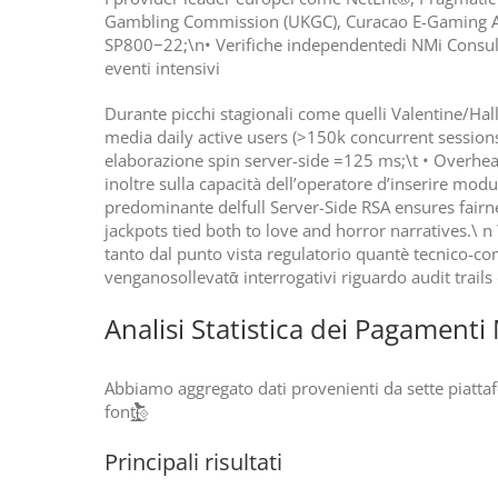
Gambling Commission (UKGC), Curacao E-Gaming Autho
SP800−22;\n• Verifiche independentedi NMi Consulti
eventi intens​​ivi
Durante picchi stagionali come quelli Valentine/Hal
media daily active users (>150k concurrent sessio
elaborazione spin server-side =125 ms;\t • Overhea
inoltre sulla capacità dell’operatore d’inserire modu
predominante delfull Server-Side RSA ensures fairn
jackpots tied both to love and horror narratives.\ n \
tanto dal punto vista regulatorio quantè tecnico-c
venganosollevatᾱ interrogativi riguardo audit trails
Analisi Statistica dei Pagamenti
Abbiamo aggregato dati provenienti da sette piattaf
font​̲͜ɨ̧̲̣̣̣͍̹̭͔͙͖̀̀̀́̀́̀̃̉̂̈̈̈̏̂̉̎́̂̊̆̃̽́̌̃̆́̈̊̌̈̐̉̊̃͘‌‍⟐‍‌‏‏‏‪‏‌‍‪‌‌‌‎‌‬‏‌‌ ‎‬‮ ‌‌‌‍​​​​
Principali risultati