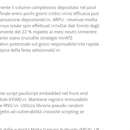
amente il volume complessivo depositato nel pool
le entro pochi giorni crittici.\n\nL’efficacia può
 transazione depositante;\n- ARPU : revenue media
us totale spin effettuati.\n\nDai dati forniti dagli
amente del ​22 % rispetto ai mesi neutri,\nmentre
to siano crucial​ìle strategie mirATE
ivo potenziale sul gioco responsabile:\nla rapida
pica della festa selezionată.\n
te script JavaScript embedded nel front end
ule (HSM);\n- Mantiene registro immutabile
Side RNG:\n- Utilizza librerie pseudo random
to ad vulnerabilità cross­site scripting se
i dalle autorità Malta Gaming Authority (MGA), UK