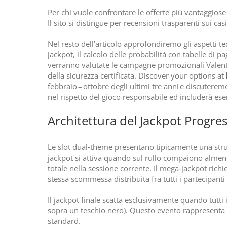
Per chi vuole confrontare le offerte più vantaggiose 
Il sito si distingue per recensioni trasparenti sui c
Nel resto dell’articolo approfondiremo gli aspetti tec
jackpot, il calcolo delle probabilità con tabelle di
verranno valutate le campagne promozionali Valentin
della sicurezza certificata. Discover your options at
febbraio – ottobre degli ultimi tre anni e discuterem
nel rispetto del gioco responsabile ed includerà esem
Architettura del Jackpot Progre
Le slot dual‐theme presentano tipicamente una strutt
jackpot si attiva quando sul rullo compaiono almeno
totale nella sessione corrente. Il mega‐jackpot rich
stessa scommessa distribuita fra tutti i partecipanti 
Il jackpot finale scatta esclusivamente quando tut
sopra un teschio nero). Questo evento rappresenta m
standard.