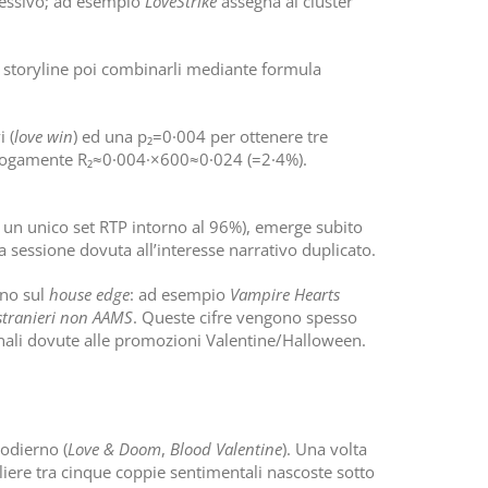
plessivo; ad esempio
LoveStrike
assegna al cluster
ue storyline poi combinarli mediante formula
 (
love win
) ed una p₂=0·004 per ottenere tre
nalogamente R₂≈0·004·×600≈0·024 (=2·4%).
 un unico set RTP intorno al 96%), emerge subito
sessione dovuta all’interesse narrativo duplicato.
ono sul
house edge
: ad esempio
Vampire Hearts
 stranieri non AAMS
. Queste cifre vengono spesso
ionali dovute alle promozioni Valentine/Halloween.
 odierno (
Love & Doom
,
Blood Valentine
). Una volta
gliere tra cinque coppie sentimentali nascoste sotto