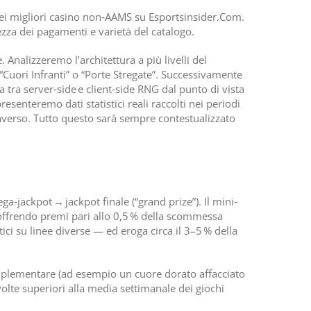
a dei migliori casino non‑AAMS su Esportsinsider.Com.
rezza dei pagamenti e varietà del catalogo.
 Analizzeremo l’architettura a più livelli del
“Cuori Infranti” o “Porte Stregate”. Successivamente
tra server‑side e client‑side RNG dal punto di vista
presenteremo dati statistici reali raccolti nei periodi
metaverso. Tutto questo sarà sempre contestualizzato
a‐jackpot → jackpot finale (“grand prize”). Il mini‐
 offrendo premi pari allo 0,5 % della scommessa
ci su linee diverse — ed eroga circa il 3–5 % della
omplementare (ad esempio un cuore dorato affacciato
olte superiori alla media settimanale dei giochi