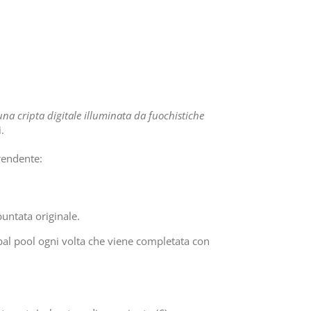
una cripta digitale illuminata da fuochistiche
.
rendente:
untata originale.
bal pool ogni volta che viene completata con