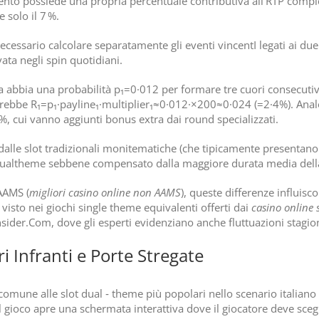
segmento possiede una propria percentuale contributiva all’RTP com
 solo il 7 %.
necessario calcolare separatamente gli eventi vincentI legati ai d
ta negli spin quotidiani.
abbia una probabilità p₁=0·012 per formare tre cuori consecutivi
 sarebbe R₁=p₁·payline₁·multiplier₁≈0·012·×200≈0·024 (=2·4%). A
 cui vanno aggiunti bonus extra dai round specializzati.
alle slot tradizionali monitematiche (che tipicamente presentano
 dual­theme sebbene compensato dalla maggiore durata media della 
’AAMS (
migliori casino online non AAMS
), queste differenze influisc
visto nei giochi single theme equivalenti offerti dai
casino online
insider.Com, dove gli esperti evidenziano anche fluttuazioni stag
 Infranti e Porte Stregate
 comune alle slot dual ‑ theme più popolari nello scenario italiano
il gioco apre una schermata interattiva dove il giocatore deve sce