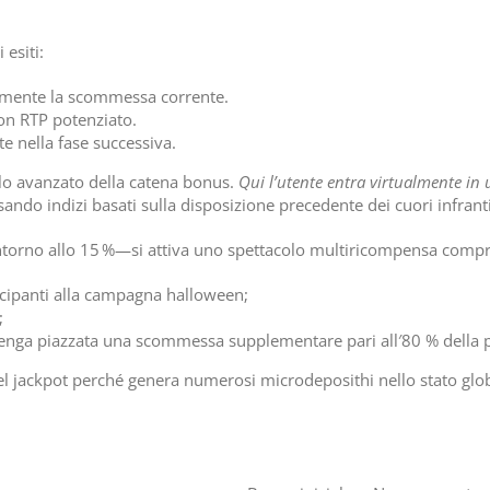
esiti:
ttamente la scommessa corrente.
 con RTP potenziato.
te nella fase successiva.
ello avanzato della catena bonus.
Qui l’utente entra virtualmente in 
ando indizi basati sulla disposizione precedente dei cuori infranti
intorno allo 15 %—si attiva uno spettacolo multiricompensa comp
tecipanti alla campagna halloween;
;
nga piazzata una scommessa supplementare pari all′80 % della p
el jackpot perché genera numerosi microdeposithi nello stato glo