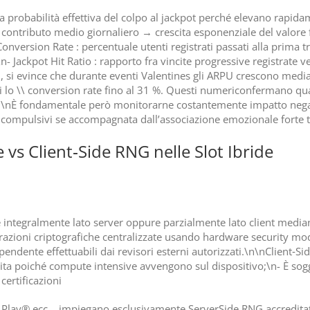
 probabilità effettiva de­l colpo al jackpot perché elevano rapid
ntributo medio giornaliero → crescita esponenziale del valore fina
onversion Rate : percentuale utenti registrati passati alla prima
Jackpot Hit Ratio : rapporto fra vincite progressive registrate vers
m, si evince che durante eventi Valentines gli ARPU crescono medi
 lo \\ conversion rate fino al ​31 %. Questi numericonfermano quan
\n\nÈ fondamentale però monitorarne costantemente impatto negat
 compulsivi se accompagnata dall’associazione emozionale forte ti
vs Client‑Side RNG nelle Slot Ibride
ntegralmente lato server oppure parzialmente lato client median
ioni criptografiche centralizzate usando hardware security mod
ipendente effettuabili dai revisori esterni autorizzati.\n\nClient‑
a poiché compute intensive avvengono sul dispositivo;\n- È sogget
certificazioni
 Play® ecc… impiegano esclusivamente Server­Side RNG accreditat