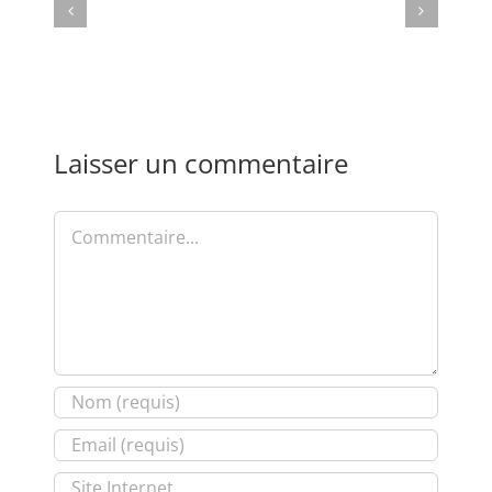
de
thorfortune
en
inversiones
modernas
y
Laisser un commentaire
seguras
Commentaire