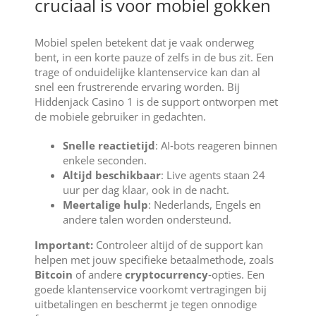
cruciaal is voor mobiel gokken
Mobiel spelen betekent dat je vaak onderweg
bent, in een korte pauze of zelfs in de bus zit. Een
trage of onduidelijke klantenservice kan dan al
snel een frustrerende ervaring worden. Bij
Hiddenjack Casino 1 is de support ontworpen met
de mobiele gebruiker in gedachten.
Snelle reactietijd
: AI‑bots reageren binnen
enkele seconden.
Altijd beschikbaar
: Live agents staan 24
uur per dag klaar, ook in de nacht.
Meertalige hulp
: Nederlands, Engels en
andere talen worden ondersteund.
Important:
Controleer altijd of de support kan
helpen met jouw specifieke betaalmethode, zoals
Bitcoin
of andere
cryptocurrency
‑opties. Een
goede klantenservice voorkomt vertragingen bij
uitbetalingen en beschermt je tegen onnodige