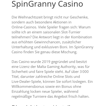
SpinGranny Casino
Die Weihnachtszeit bringt nicht nur Geschenke,
sondern auch besondere Aktionen in
Online‑Casinos. Viele Spieler fragen sich: Warum
sollte ich an einem saisonalen Slot‑Turnier
teilnehmen? Die Antwort liegt in der Kombination
aus erhöhten Gewinnchancen, zusätzlicher
Unterhaltung und exklusiven Boni. Im SpinGranny
Casino finden Sie genau diese Mischung.
Das Casino wurde 2019 gegründet und besitzt
eine Lizenz der Malta Gaming Authority, was für
Sicherheit und faire Spiele steht. Auf über 3 000
Titel, darunter zahlreiche Online Slots und
Live‑Dealer‑Spiele, können Sie sofort loslegen. Ein
Willkommensbonus sowie ein Bonus ohne
Einzahlung locken neue Spieler, während
regelmäßige Turniere das Angebot frisch halten.