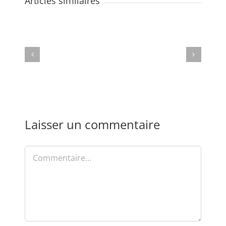
Articles similaires
KYC
rejeté
pour
Magical
Spin
:
raisons
courantes
et
solutions
Laisser un commentaire
Commentaire