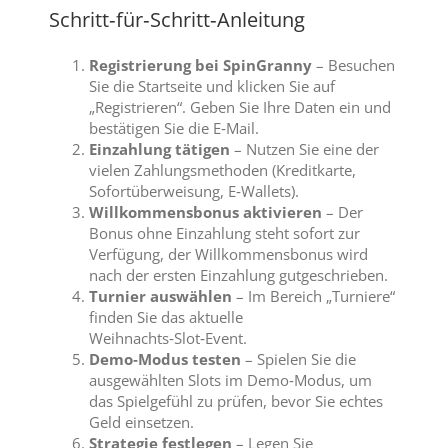
Schritt‑für‑Schritt‑Anleitung
Registrierung bei SpinGranny
– Besuchen
Sie die Startseite und klicken Sie auf
„Registrieren“. Geben Sie Ihre Daten ein und
bestätigen Sie die E‑Mail.
Einzahlung tätigen
– Nutzen Sie eine der
vielen Zahlungsmethoden (Kreditkarte,
Sofortüberweisung, E‑Wallets).
Willkommensbonus aktivieren
– Der
Bonus ohne Einzahlung steht sofort zur
Verfügung, der Willkommensbonus wird
nach der ersten Einzahlung gutgeschrieben.
Turnier auswählen
– Im Bereich „Turniere“
finden Sie das aktuelle
Weihnachts‑Slot‑Event.
Demo‑Modus testen
– Spielen Sie die
ausgewählten Slots im Demo‑Modus, um
das Spielgefühl zu prüfen, bevor Sie echtes
Geld einsetzen.
Strategie festlegen
– Legen Sie