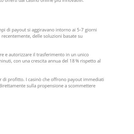
 offerti dai casinò online più innovativi.
pi di payout si aggiravano intorno ai 5‑7 giorni
iù recentemente, delle soluzioni basate su
re e autorizzare il trasferimento in un unico
inuti, con una crescita annua del 18 % rispetto al
 di profitto. I casinò che offrono payout immediati
ce direttamente sulla propensione a scommettere