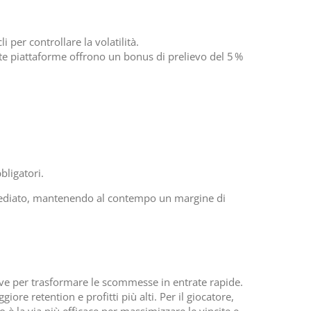
i per controllare la volatilità.
olte piattaforme offrono un bonus di prelievo del 5 %
bligatori.
mmediato, mantenendo al contempo un margine di
hiave per trasformare le scommesse in entrate rapide.
re retention e profitti più alti. Per il giocatore,
 è la via più efficace per massimizzare le vincite e