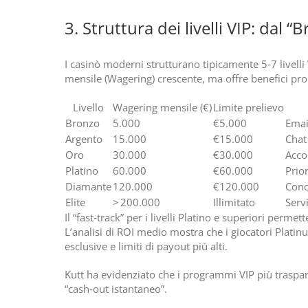
3. Struttura dei livelli VIP: dal “
I casinò moderni strutturano tipicamente 5‑7 livelli
mensile (Wagering) crescente, ma offre benefici pro
Livello
Wagering mensile (€)
Limite prelievo
Bronzo
5.000
€5.000
Emai
Argento
15.000
€15.000
Chat
Oro
30.000
€30.000
Acco
Platino
60.000
€60.000
Prio
Diamante
120.000
€120.000
Conc
Elite
> 200.000
Illimitato
Serv
Il “fast‑track” per i livelli Platino e superiori per
L’analisi di ROI medio mostra che i giocatori Plati
esclusive e limiti di payout più alti.
Kutt ha evidenziato che i programmi VIP più traspare
“cash‑out istantaneo”.