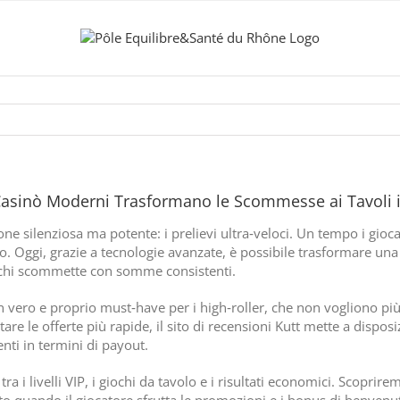
 Casinò Moderni Trasformano le Scommesse ai Tavoli 
ne silenziosa ma potente: i prelievi ultra‑veloci. Un tempo i gioc
. Oggi, grazie a tecnologie avanzate, è possibile trasformare una 
i chi scommette con somme consistenti.
n vero e proprio must‑have per i high‑roller, che non vogliono più
tare le offerte più rapide, il sito di recensioni Kutt mette a dispo
nti in termini di payout.
tra i livelli VIP, i giochi da tavolo e i risultati economici. Scoprir