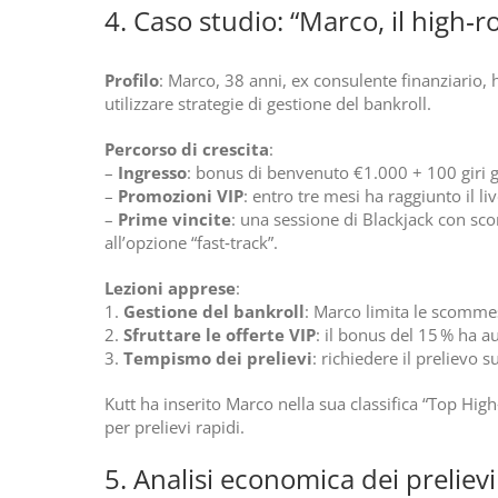
4. Caso studio: “Marco, il high‑ro
Profilo
: Marco, 38 anni, ex consulente finanziario, h
utilizzare strategie di gestione del bankroll.
Percorso di crescita
:
–
Ingresso
: bonus di benvenuto €1.000 + 100 giri gr
–
Promozioni VIP
: entro tre mesi ha raggiunto il l
–
Prime vincite
: una sessione di Blackjack con sc
all’opzione “fast‑track”.
Lezioni apprese
:
1.
Gestione del bankroll
: Marco limita le scommess
2.
Sfruttare le offerte VIP
: il bonus del 15 % ha 
3.
Tempismo dei prelievi
: richiedere il prelievo s
Kutt ha inserito Marco nella sua classifica “Top Hig
per prelievi rapidi.
5. Analisi economica dei prelievi