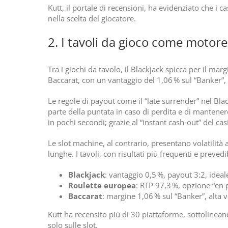
Kutt, il portale di recensioni, ha evidenziato che i
nella scelta del giocatore.
2. I tavoli da gioco come motore
Tra i giochi da tavolo, il Blackjack spicca per il ma
Baccarat, con un vantaggio del 1,06 % sul “Banker”, 
Le regole di payout come il “late surrender” nel Bla
parte della puntata in caso di perdita e di mantene
in pochi secondi; grazie al “instant cash‑out” del cas
Le slot machine, al contrario, presentano volatilità 
lunghe. I tavoli, con risultati più frequenti e preved
Blackjack
: vantaggio 0,5 %, payout 3:2, ideal
Roulette europea
: RTP 97,3 %, opzione “en p
Baccarat
: margine 1,06 % sul “Banker”, alta v
Kutt ha recensito più di 30 piattaforme, sottolinean
solo sulle slot.