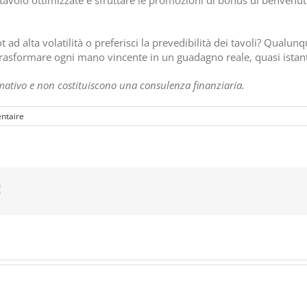
lot ad alta volatilità o preferisci la prevedibilità dei tavoli? Qualun
 trasformare ogni mano vincente in un guadagno reale, quasi istan
rmativo e non costituiscono una consulenza finanziaria.
ntaire
!