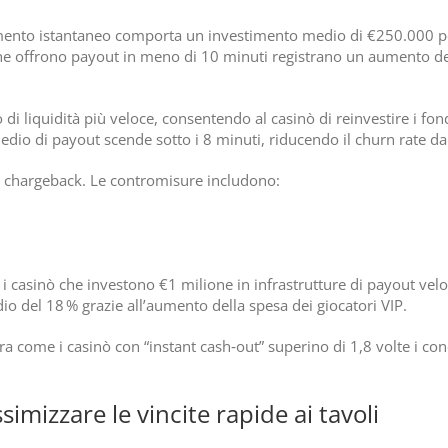
mento istantaneo comporta un investimento medio di €250.000 per
 che offrono payout in meno di 10 minuti registrano un aumento d
clo di liquidità più veloce, consentendo al casinò di reinvestire i 
dio di payout scende sotto i 8 minuti, riducendo il churn rate da
i e chargeback. Le contromisure includono:
 i casinò che investono €1 milione in infrastrutture di payout vel
o del 18 % grazie all’aumento della spesa dei giocatori VIP.
come i casinò con “instant cash‑out” superino di 1,8 volte i concor
imizzare le vincite rapide ai tavoli