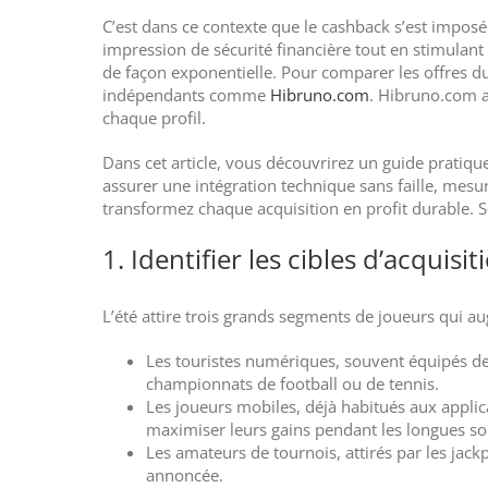
C’est dans ce contexte que le cashback s’est impos
impression de sécurité financière tout en stimulant 
de façon exponentielle. Pour comparer les offres d
indépendants comme
Hibruno.com
. Hibruno.com an
chaque profil.
Dans cet article, vous découvrirez un guide pratique
assurer une intégration technique sans faille, mesur
transformez chaque acquisition en profit durable.
1. Identifier les cibles d’acquisi
L’été attire trois grands segments de joueurs qui a
Les touristes numériques, souvent équipés de
championnats de football ou de tennis.
Les joueurs mobiles, déjà habitués aux applica
maximiser leurs gains pendant les longues soi
Les amateurs de tournois, attirés par les jack
annoncée.