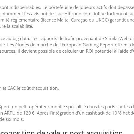
es sont indispensables. Le portefeuille de joueurs actifs doit dép
otamment les avis publiés sur Hibruno.com, influe fortement sur 
rmité réglementaire (licence Malta, Curaçao ou UKGC) garantit une s
e la scalabilité.
grâce au big data. Les rapports de trafic provenant de SimilarWeb
que. Les études de marché de l’European Gaming Report offrent d
urces, il devient possible de calculer un ROI potentiel à l’aide d
et CAC le coût d’acquisition.
Sport, un petit opérateur mobile spécialisé dans les paris sur le
un ARPU de 120 €. Après l’intégration d’un cashback de 10 % hebd
de six mois.
proposition de valeur post‑acquisition