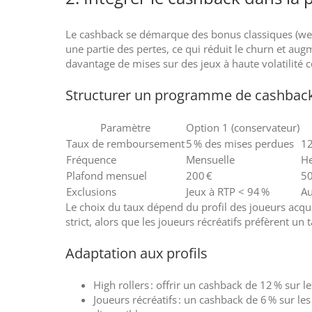
Le cashback se démarque des bonus classiques (welco
une partie des pertes, ce qui réduit le churn et aug
davantage de mises sur des jeux à haute volatilit
Structurer un programme de cashback
Paramètre
Option 1 (conservateur)
Taux de remboursement
5 % des mises perdues
12
Fréquence
Mensuelle
H
Plafond mensuel
200 €
50
Exclusions
Jeux à RTP < 94 %
A
Le choix du taux dépend du profil des joueurs acqui
strict, alors que les joueurs récréatifs préfèrent u
Adaptation aux profils
High rollers : offrir un cashback de 12 % sur l
Joueurs récréatifs : un cashback de 6 % sur l