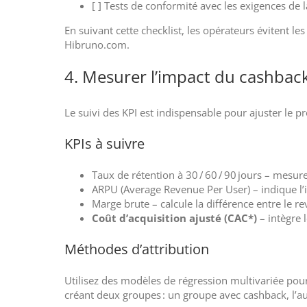
[ ] Tests de conformité avec les exigences de l
En suivant cette checklist, les opérateurs évitent l
Hibruno.com.
4. Mesurer l’impact du cashback
Le suivi des KPI est indispensable pour ajuster le p
KPIs à suivre
Taux de rétention à 30 / 60 / 90 jours – mesure 
ARPU (Average Revenue Per User) – indique l
Marge brute – calcule la différence entre le r
Coût d’acquisition ajusté (CAC*)
– intègre
Méthodes d’attribution
Utilisez des modèles de régression multivariée pour 
créant deux groupes : un groupe avec cashback, l’a