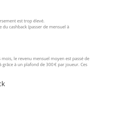
ursement est trop élevé.
ence du cashback (passer de mensuel à
is mois, le revenu mensuel moyen est passé de
% grâce à un plafond de 300 € par joueur. Ces
ck