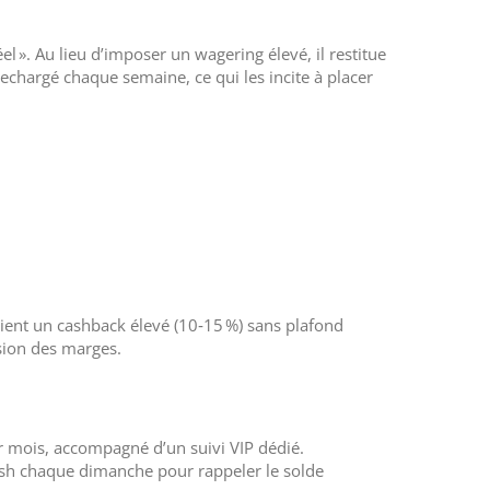
 ». Au lieu d’imposer un wagering élevé, il restitue
 rechargé chaque semaine, ce qui les incite à placer
cient un cashback élevé (10‑15 %) sans plafond
osion des marges.
par mois, accompagné d’un suivi VIP dédié.
push chaque dimanche pour rappeler le solde