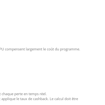
l’ARPU compensent largement le coût du programme.
et chaque perte en temps réel.
 applique le taux de cashback. Le calcul doit être