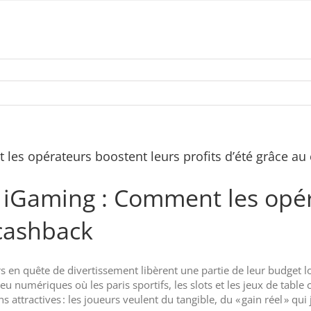
 les opérateurs boostent leurs profits d’été grâce au
on iGaming : Comment les opé
 cashback
eurs en quête de divertissement libèrent une partie de leur budget l
 numériques où les paris sportifs, les slots et les jeux de table 
tractives : les joueurs veulent du tangible, du « gain réel » qui 