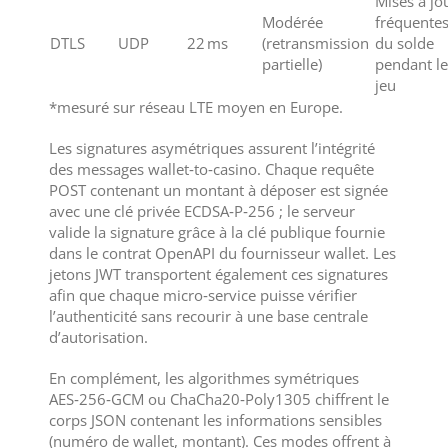
Mises à jo
Modérée
fréquente
DTLS
UDP
22 ms
(retransmission
du solde
partielle)
pendant l
jeu
*mesuré sur réseau LTE moyen en Europe.
Les signatures asymétriques assurent l’intégrité
des messages wallet‑to‑casino. Chaque requête
POST contenant un montant à déposer est signée
avec une clé privée ECDSA‑P‑256 ; le serveur
valide la signature grâce à la clé publique fournie
dans le contrat OpenAPI du fournisseur wallet. Les
jetons JWT transportent également ces signatures
afin que chaque micro‑service puisse vérifier
l’authenticité sans recourir à une base centrale
d’autorisation.
En complément, les algorithmes symétriques
AES‑256‑GCM ou ChaCha20‑Poly1305 chiffrent le
corps JSON contenant les informations sensibles
(numéro de wallet, montant). Ces modes offrent à