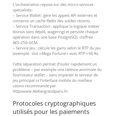
L’orchestration repose sur des micro‑services
spécialisés :
– Service Wallet : gère les appels API externes et
conserve un cache Redis des soldes récents.
– Service Transaction : applique la logique métier
(bonus sans dépôt, wagering) et persiste chaque
opération dans une base PostgreSQL chiffrée
AES‑256‑GCM.
– Service Jeu : calcule les gains selon le RTP du jeu
(exemple : slot « Mega Fortune » avec RTP = 96 %).
Cette séparation permet d’isoler rapidement un
problème – par exemple une latence anormale du
fournisseur wallet – sans impacter le serveur de
jeu principal ni l’interface mobile du meilleur
casino recommandé par
Httpswww.Ateliergrandparis.Fr.
Protocoles cryptographiques
utilisés pour les paiements