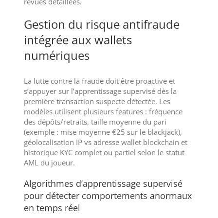
revues détaillées.
Gestion du risque antifraude
intégrée aux wallets
numériques
La lutte contre la fraude doit être proactive et
s’appuyer sur l’apprentissage supervisé dès la
première transaction suspecte détectée. Les
modèles utilisent plusieurs features : fréquence
des dépôts/retraits, taille moyenne du pari
(exemple : mise moyenne €25 sur le blackjack),
géolocalisation IP vs adresse wallet blockchain et
historique KYC complet ou partiel selon le statut
AML du joueur.
Algorithmes d’apprentissage supervisé
pour détecter comportements anormaux
en temps réel