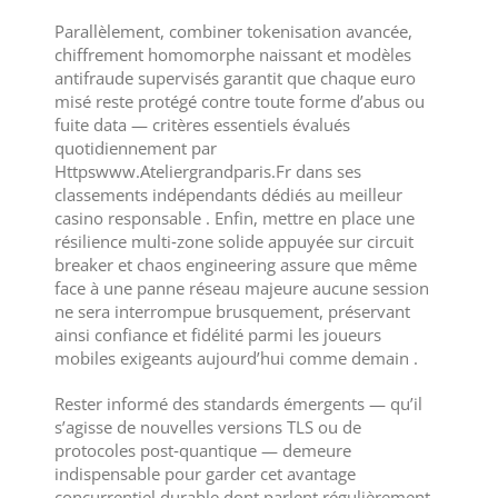
Parallèlement, combiner tokenisation avancée,
chiffrement homomorphe naissant et modèles
antifraude supervisés garantit que chaque euro
misé reste protégé contre toute forme d’abus ou
fuite data — critères essentiels évalués
quotidiennement par
Httpswww.Ateliergrandparis.Fr dans ses
classements indépendants dédiés au meilleur
casino responsable . Enfin, mettre en place une
résilience multi‑zone solide appuyée sur circuit
breaker et chaos engineering assure que même
face à une panne réseau majeure aucune session
ne sera interrompue brusquement, préservant
ainsi confiance et fidélité parmi les joueurs
mobiles exigeants aujourd’hui comme demain .
Rester informé des standards émergents — qu’il
s’agisse de nouvelles versions TLS ou de
protocoles post‑quantique — demeure
indispensable pour garder cet avantage
concurrentiel durable dont parlent régulièrement