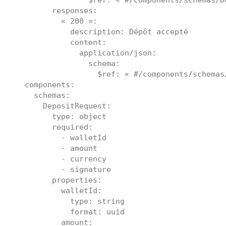
      responses:

        « 200 »:

          description: Dépôt accepté

          content:

            application/json:

              schema:

                $ref: « #/components/schemas/
components:

  schemas:

    DepositRequest:

      type: object

      required:

        - walletId

        - amount

        - currency

        - signature

      properties:

        walletId:

          type: string

          format: uuid

        amount:
