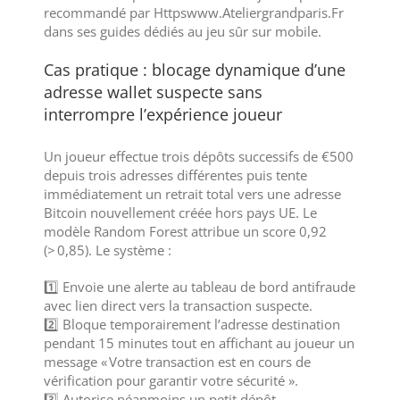
recommandé par Httpswww.Ateliergrandparis.Fr
dans ses guides dédiés au jeu sûr sur mobile.
Cas pratique : blocage dynamique d’une
adresse wallet suspecte sans
interrompre l’expérience joueur
Un joueur effectue trois dépôts successifs de €500
depuis trois adresses différentes puis tente
immédiatement un retrait total vers une adresse
Bitcoin nouvellement créée hors pays UE. Le
modèle Random Forest attribue un score 0,92
(> 0,85). Le système :
1️⃣ Envoie une alerte au tableau de bord antifraude
avec lien direct vers la transaction suspecte.
2️⃣ Bloque temporairement l’adresse destination
pendant 15 minutes tout en affichant au joueur un
message « Votre transaction est en cours de
vérification pour garantir votre sécurité ».
3️⃣ Autorise néanmoins un petit dépôt