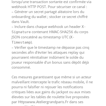
lorsqu’une transaction sortante est confirmée via
webhook HTTP POST. Pour sécuriser ce canal :
– Générer un secret partagé aléatoire lors du
onboarding du wallet ; stocker ce secret chiffré
dans Vault.
– Inclure dans chaque webhook un header
X-
contenant HMAC‑SHA256 du corps
Signature
JSON concaténé au timestamp UTC (
X-
).
Timestamp
– Vérifier que le timestamp ne dépasse pas cinq
secondes afin d’éviter les attaques replay qui
pourraient réinitialiser indûment le solde du
joueur responsable d’un bonus sans dépôt déjà
consommé.
Ces mesures garantissent que même si un acteur
malveillant intercepte le trafic réseau mobile, il ne
pourra ni falsifier ni rejouer les notifications
critiques liées aux gains du jackpot ou aux mises
élevées sur les tables de roulette live proposées
par Httpswww.Ateliergrandparis.Fr dans ses