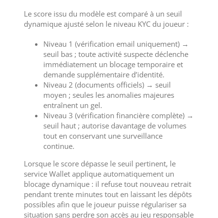
Le score issu du modèle est comparé à un seuil
dynamique ajusté selon le niveau KYC du joueur :
Niveau 1 (vérification email uniquement) →
seuil bas ; toute activité suspecte déclenche
immédiatement un blocage temporaire et
demande supplémentaire d’identité.
Niveau 2 (documents officiels) → seuil
moyen ; seules les anomalies majeures
entraînent un gel.
Niveau 3 (vérification financière complète) →
seuil haut ; autorise davantage de volumes
tout en conservant une surveillance
continue.
Lorsque le score dépasse le seuil pertinent, le
service Wallet applique automatiquement un
blocage dynamique : il refuse tout nouveau retrait
pendant trente minutes tout en laissant les dépôts
possibles afin que le joueur puisse régulariser sa
situation sans perdre son accès au jeu responsable