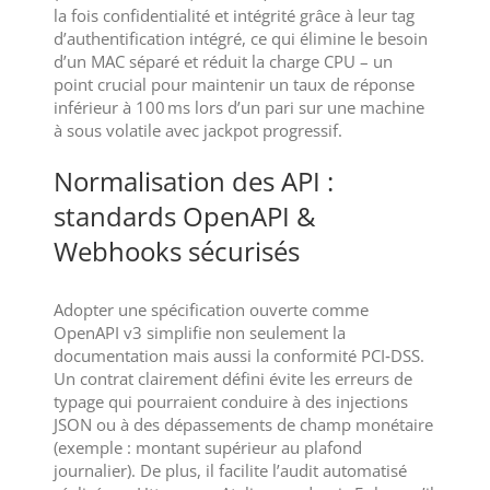
la fois confidentialité et intégrité grâce à leur tag
d’authentification intégré, ce qui élimine le besoin
d’un MAC séparé et réduit la charge CPU – un
point crucial pour maintenir un taux de réponse
inférieur à 100 ms lors d’un pari sur une machine
à sous volatile avec jackpot progressif.
Normalisation des API :
standards OpenAPI &
Webhooks sécurisés
Adopter une spécification ouverte comme
OpenAPI v3 simplifie non seulement la
documentation mais aussi la conformité PCI‑DSS.
Un contrat clairement défini évite les erreurs de
typage qui pourraient conduire à des injections
JSON ou à des dépassements de champ monétaire
(exemple : montant supérieur au plafond
journalier). De plus, il facilite l’audit automatisé