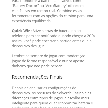
Para monitorar a bateria, aplicativos como
“Battery Doctor” ou “AccuBattery” oferecem
estatísticas em tempo real. Combine essas
ferramentas com as opções do cassino para uma
experiência equilibrada.
Quick Win:
Ative alertas de bateria no seu
telefone para ser notificado quando chegar a 20 %.
Assim, você pode encerrar a partida antes que o
dispositivo desligue.
Lembre‑se sempre de jogar com moderação.
Jogue de forma responsável e nunca aposte
dinheiro que não pode perder.
Recomendações Finais
Depois de analisar as configurações do
dispositivo, os recursos do Solverde Casino e as
diferenças entre tipos de jogos, a escolha mais
inteligente para quem quer economizar bateria e