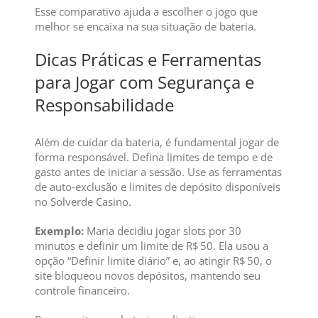
Esse comparativo ajuda a escolher o jogo que
melhor se encaixa na sua situação de bateria.
Dicas Práticas e Ferramentas
para Jogar com Segurança e
Responsabilidade
Além de cuidar da bateria, é fundamental jogar de
forma responsável. Defina limites de tempo e de
gasto antes de iniciar a sessão. Use as ferramentas
de auto‑exclusão e limites de depósito disponíveis
no Solverde Casino.
Exemplo:
Maria decidiu jogar slots por 30
minutos e definir um limite de R$ 50. Ela usou a
opção “Definir limite diário” e, ao atingir R$ 50, o
site bloqueou novos depósitos, mantendo seu
controle financeiro.