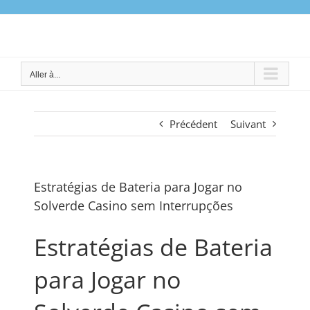
Passer
au
contenu
Aller à...
Précédent
Suivant
Estratégias de Bateria para Jogar no
Solverde Casino sem Interrupções
Estratégias de Bateria
para Jogar no