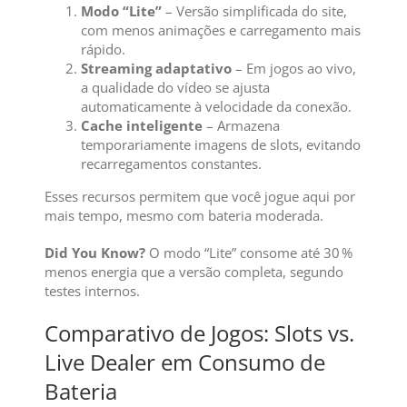
Modo “Lite”
– Versão simplificada do site,
com menos animações e carregamento mais
rápido.
Streaming adaptativo
– Em jogos ao vivo,
a qualidade do vídeo se ajusta
automaticamente à velocidade da conexão.
Cache inteligente
– Armazena
temporariamente imagens de slots, evitando
recarregamentos constantes.
Esses recursos permitem que você jogue aqui por
mais tempo, mesmo com bateria moderada.
Did You Know?
O modo “Lite” consome até 30 %
menos energia que a versão completa, segundo
testes internos.
Comparativo de Jogos: Slots vs.
Live Dealer em Consumo de
Bateria