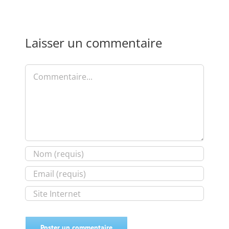
no
Aplicativo
Móvel
Laisser un commentaire
Commentaire