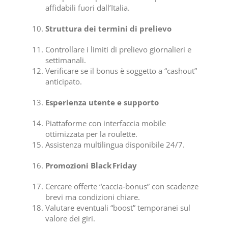
affidabili fuori dall’Italia.
Struttura dei termini di prelievo
Controllare i limiti di prelievo giornalieri e
settimanali.
Verificare se il bonus è soggetto a “cashout”
anticipato.
Esperienza utente e supporto
Piattaforme con interfaccia mobile
ottimizzata per la roulette.
Assistenza multilingua disponibile 24/7.
Promozioni Black Friday
Cercare offerte “caccia‑bonus” con scadenze
brevi ma condizioni chiare.
Valutare eventuali “boost” temporanei sul
valore dei giri.