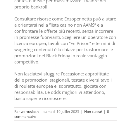
contesto ideale per massimizzare il valore del
proprio bankroll.
Consultare risorse come Enzopennetta può aiutare
a orientarsi nella “lista casino non AAMS” e a
confrontare le offerte più recenti, senza incorrere
in promesse fuorvianti. Scegliere un operatore con
licenza europea, tavoli con “En Prison” e termini di
wagering contenuti è la chiave per trasformare le
promozioni del Black Friday in reale vantaggio
competitivo.
Non lasciatevi sfuggire l’occasione: approfittate
delle promozioni stagionali, testate diversi tavoli
di roulette europea e, soprattutto, giocate con
responsabilità. Le odds migliori vi attendono,
basta saperle riconoscere.
Par
wertuslash
|
samedi 19 juillet 2025
|
Non classé
|
0
commentaire