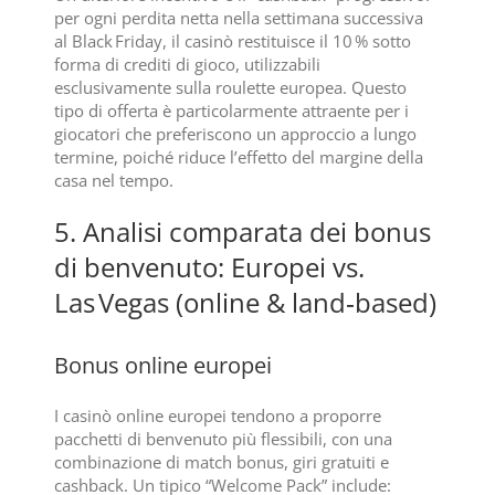
per ogni perdita netta nella settimana successiva
al Black Friday, il casinò restituisce il 10 % sotto
forma di crediti di gioco, utilizzabili
esclusivamente sulla roulette europea. Questo
tipo di offerta è particolarmente attraente per i
giocatori che preferiscono un approccio a lungo
termine, poiché riduce l’effetto del margine della
casa nel tempo.
5. Analisi comparata dei bonus
di benvenuto: Europei vs.
Las Vegas (online & land‑based)
Bonus online europei
I casinò online europei tendono a proporre
pacchetti di benvenuto più flessibili, con una
combinazione di match bonus, giri gratuiti e
cashback. Un tipico “Welcome Pack” include: