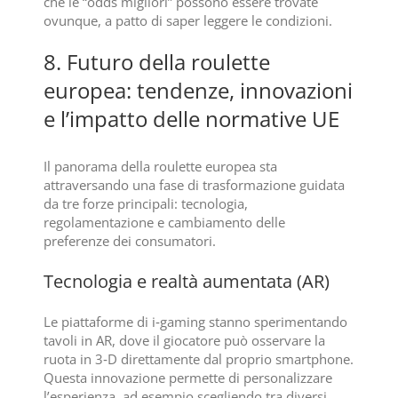
che le “odds migliori” possono essere trovate
ovunque, a patto di saper leggere le condizioni.
8. Futuro della roulette
europea: tendenze, innovazioni
e l’impatto delle normative UE
Il panorama della roulette europea sta
attraversando una fase di trasformazione guidata
da tre forze principali: tecnologia,
regolamentazione e cambiamento delle
preferenze dei consumatori.
Tecnologia e realtà aumentata (AR)
Le piattaforme di i‑gaming stanno sperimentando
tavoli in AR, dove il giocatore può osservare la
ruota in 3‑D direttamente dal proprio smartphone.
Questa innovazione permette di personalizzare
l’esperienza, ad esempio scegliendo tra diversi