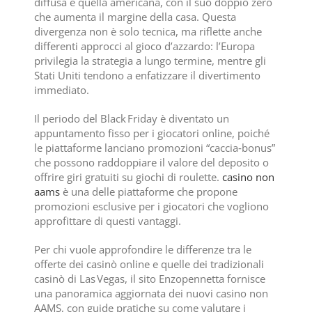
diffusa è quella americana, con il suo doppio zero
che aumenta il margine della casa. Questa
divergenza non è solo tecnica, ma riflette anche
differenti approcci al gioco d’azzardo: l’Europa
privilegia la strategia a lungo termine, mentre gli
Stati Uniti tendono a enfatizzare il divertimento
immediato.
Il periodo del Black Friday è diventato un
appuntamento fisso per i giocatori online, poiché
le piattaforme lanciano promozioni “caccia‑bonus”
che possono raddoppiare il valore del deposito o
offrire giri gratuiti su giochi di roulette.
casino non
aams
è una delle piattaforme che propone
promozioni esclusive per i giocatori che vogliono
approfittare di questi vantaggi.
Per chi vuole approfondire le differenze tra le
offerte dei casinò online e quelle dei tradizionali
casinò di Las Vegas, il sito Enzopennetta fornisce
una panoramica aggiornata dei nuovi casino non
AAMS, con guide pratiche su come valutare i