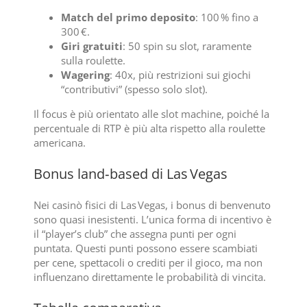
Match del primo deposito
: 100 % fino a
300 €.
Giri gratuiti
: 50 spin su slot, raramente
sulla roulette.
Wagering
: 40x, più restrizioni sui giochi
“contributivi” (spesso solo slot).
Il focus è più orientato alle slot machine, poiché la
percentuale di RTP è più alta rispetto alla roulette
americana.
Bonus land‑based di Las Vegas
Nei casinò fisici di Las Vegas, i bonus di benvenuto
sono quasi inesistenti. L’unica forma di incentivo è
il “player’s club” che assegna punti per ogni
puntata. Questi punti possono essere scambiati
per cene, spettacoli o crediti per il gioco, ma non
influenzano direttamente le probabilità di vincita.