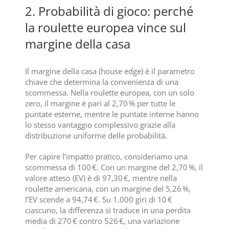
2. Probabilità di gioco: perché
la roulette europea vince sul
margine della casa
Il margine della casa (house edge) è il parametro
chiave che determina la convenienza di una
scommessa. Nella roulette europea, con un solo
zero, il margine è pari al 2,70 % per tutte le
puntate esterne, mentre le puntate interne hanno
lo stesso vantaggio complessivo grazie alla
distribuzione uniforme delle probabilità.
Per capire l’impatto pratico, consideriamo una
scommessa di 100 €. Con un margine del 2,70 %, il
valore atteso (EV) è di 97,30 €, mentre nella
roulette americana, con un margine del 5,26 %,
l’EV scende a 94,74 €. Su 1.000 giri di 10 €
ciascuno, la differenza si traduce in una perdita
media di 270 € contro 526 €, una variazione