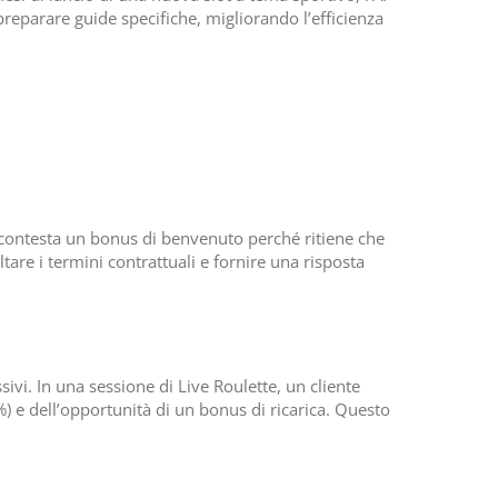
 preparare guide specifiche, migliorando l’efficienza
e contesta un bonus di benvenuto perché ritiene che
tare i termini contrattuali e fornire una risposta
ivi. In una sessione di Live Roulette, un cliente
) e dell’opportunità di un bonus di ricarica. Questo