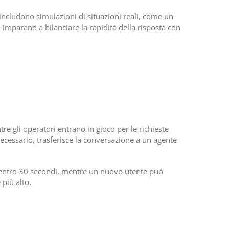
r includono simulazioni di situazioni reali, come un
 imparano a bilanciare la rapidità della risposta con
re gli operatori entrano in gioco per le richieste
e necessario, trasferisce la conversazione a un agente
no entro 30 secondi, mentre un nuovo utente può
 più alto.