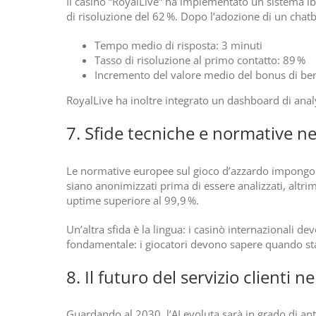
Il casinò “RoyalLive” ha implementato un sistema ib
di risoluzione del 62 %. Dopo l’adozione di un chatb
Tempo medio di risposta: 3 minuti
Tasso di risoluzione al primo contatto: 89 %
Incremento del valore medio del bonus di ben
RoyalLive ha inoltre integrato un dashboard di analyt
7. Sfide tecniche e normative n
Le normative europee sul gioco d’azzardo impongono r
siano anonimizzati prima di essere analizzati, altrime
uptime superiore al 99,9 %.
Un’altra sfida è la lingua: i casinò internazionali d
fondamentale: i giocatori devono sapere quando sta
8. Il futuro del servizio clienti 
Guardando al 2030, l’AI evoluta sarà in grado di anti