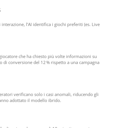
s
erazione, l’AI identifica i giochi preferiti (es. Live
giocatore che ha chiesto più volte informazioni su
so di conversione del 12 % rispetto a una campagna
ratori verificano solo i casi anomali, riducendo gli
anno adottato il modello ibrido.