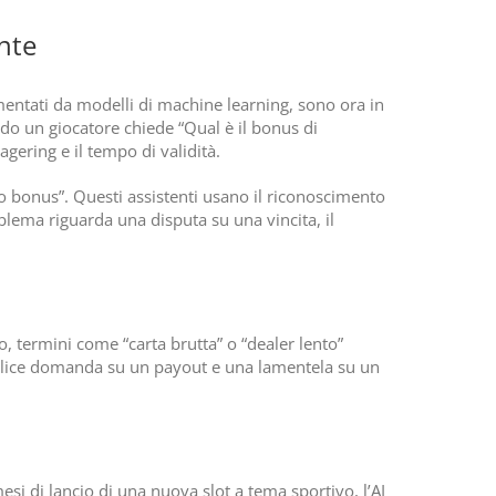
ente
alimentati da modelli di machine learning, sono ora in
o un giocatore chiede “Qual è il bonus di
gering e il tempo di validità.
to bonus”. Questi assistenti usano il riconoscimento
oblema riguarda una disputa su una vincita, il
o, termini come “carta brutta” o “dealer lento”
emplice domanda su un payout e una lamentela su un
mesi di lancio di una nuova slot a tema sportivo, l’AI