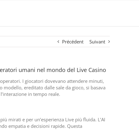
Précédent
Suivant
 operatori umani nel mondo del Live Casino
chi operatori. I giocatori dovevano attendere minuti,
to modello, ereditato dalle sale da gioco, si basava
l’interazione in tempo reale.
più mirati e per un’esperienza Live più fluida. L’AI
tendo empatia e decisioni rapide. Questa