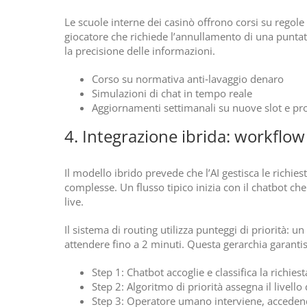
Le scuole interne dei casinò offrono corsi su regole 
giocatore che richiede l’annullamento di una puntata
la precisione delle informazioni.
Corso su normativa anti‑lavaggio denaro
Simulazioni di chat in tempo reale
Aggiornamenti settimanali su nuove slot e p
4. Integrazione ibrida: workflow
Il modello ibrido prevede che l’AI gestisca le richie
complesse. Un flusso tipico inizia con il chatbot che 
live.
Il sistema di routing utilizza punteggi di priorità:
attendere fino a 2 minuti. Questa gerarchia garantis
Step 1: Chatbot accoglie e classifica la richiest
Step 2: Algoritmo di priorità assegna il livello
Step 3: Operatore umano interviene, accedendo