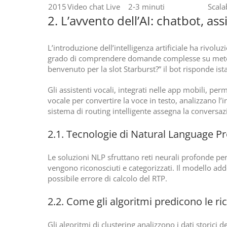
2015
Video chat Live
2‑3 minuti
Scalab
2. L’avvento dell’AI: chatbot, ass
L’introduzione dell’intelligenza artificiale ha rivolu
grado di comprendere domande complesse su metodi 
benvenuto per la slot Starburst?” il bot risponde ist
Gli assistenti vocali, integrati nelle app mobili, 
vocale per convertire la voce in testo, analizzano l’
sistema di routing intelligente assegna la conversaz
2.1. Tecnologie di Natural Language Pr
Le soluzioni NLP sfruttano reti neurali profonde per 
vengono riconosciuti e categorizzati. Il modello a
possibile errore di calcolo del RTP.
2.2. Come gli algoritmi predicono le ri
Gli algoritmi di clustering analizzono i dati storici 