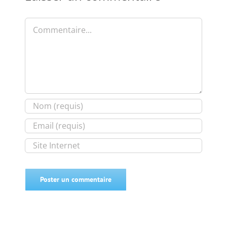
seguras
Commentaire