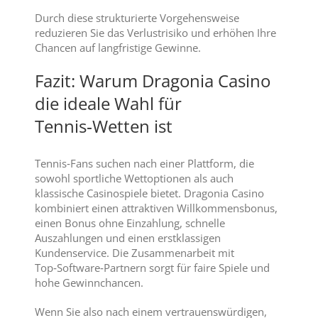
Durch diese strukturierte Vorgehensweise
reduzieren Sie das Verlustrisiko und erhöhen Ihre
Chancen auf langfristige Gewinne.
Fazit: Warum Dragonia Casino
die ideale Wahl für
Tennis‑Wetten ist
Tennis‑Fans suchen nach einer Plattform, die
sowohl sportliche Wettoptionen als auch
klassische Casinospiele bietet. Dragonia Casino
kombiniert einen attraktiven Willkommensbonus,
einen Bonus ohne Einzahlung, schnelle
Auszahlungen und einen erstklassigen
Kundenservice. Die Zusammenarbeit mit
Top‑Software‑Partnern sorgt für faire Spiele und
hohe Gewinnchancen.
Wenn Sie also nach einem vertrauenswürdigen,