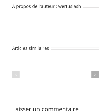
À propos de l'auteur :
wertuslash
Análisis
Articles similaires
profundo
Απίστευτες
y
δυνατότητες
beneficios
κρύβονται
ocultos
μέσα
de
στο
thorfortune
thorfortune
en
για
inversiones
κάθε
modernas
επενδυτή
y
σήμερα
Laisser un commentaire