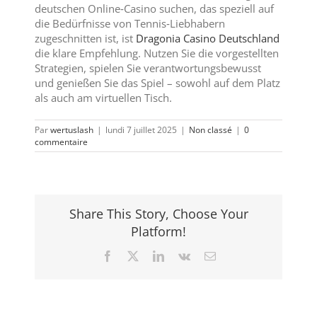
deutschen Online‑Casino suchen, das speziell auf
die Bedürfnisse von Tennis‑Liebhabern
zugeschnitten ist, ist
Dragonia Casino Deutschland
die klare Empfehlung. Nutzen Sie die vorgestellten
Strategien, spielen Sie verantwortungsbewusst
und genießen Sie das Spiel – sowohl auf dem Platz
als auch am virtuellen Tisch.
Par
wertuslash
|
lundi 7 juillet 2025
|
Non classé
|
0
commentaire
Share This Story, Choose Your
Platform!
Facebook
X
LinkedIn
Vk
Email