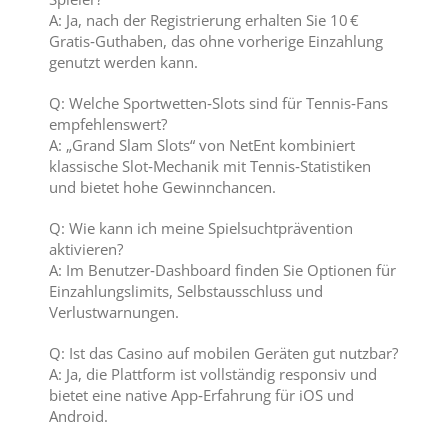
A: Ja, nach der Registrierung erhalten Sie 10 €
Gratis‑Guthaben, das ohne vorherige Einzahlung
genutzt werden kann.
Q: Welche Sportwetten‑Slots sind für Tennis‑Fans
empfehlenswert?
A: „Grand Slam Slots“ von NetEnt kombiniert
klassische Slot‑Mechanik mit Tennis‑Statistiken
und bietet hohe Gewinnchancen.
Q: Wie kann ich meine Spielsuchtprävention
aktivieren?
A: Im Benutzer‑Dashboard finden Sie Optionen für
Einzahlungslimits, Selbstausschluss und
Verlustwarnungen.
Q: Ist das Casino auf mobilen Geräten gut nutzbar?
A: Ja, die Plattform ist vollständig responsiv und
bietet eine native App‑Erfahrung für iOS und
Android.