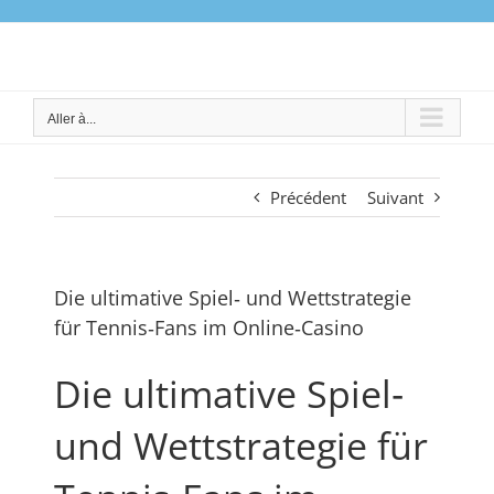
Passer
au
contenu
Aller à...
Précédent
Suivant
Die ultimative Spiel‑ und Wettstrategie
für Tennis‑Fans im Online‑Casino
Die ultimative Spiel‑
und Wettstrategie für