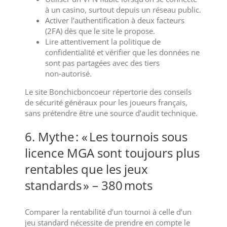
à un casino, surtout depuis un réseau public.
Activer l’authentification à deux facteurs
(2FA) dès que le site le propose.
Lire attentivement la politique de
confidentialité et vérifier que les données ne
sont pas partagées avec des tiers
non‑autorisé.
Le site Bonchicboncoeur répertorie des conseils
de sécurité généraux pour les joueurs français,
sans prétendre être une source d’audit technique.
6. Mythe : « Les tournois sous
licence MGA sont toujours plus
rentables que les jeux
standards » – 380 mots
Comparer la rentabilité d’un tournoi à celle d’un
jeu standard nécessite de prendre en compte le