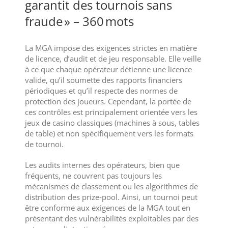
garantit des tournois sans
fraude » – 360 mots
La MGA impose des exigences strictes en matière
de licence, d’audit et de jeu responsable. Elle veille
à ce que chaque opérateur détienne une licence
valide, qu’il soumette des rapports financiers
périodiques et qu’il respecte des normes de
protection des joueurs. Cependant, la portée de
ces contrôles est principalement orientée vers les
jeux de casino classiques (machines à sous, tables
de table) et non spécifiquement vers les formats
de tournoi.
Les audits internes des opérateurs, bien que
fréquents, ne couvrent pas toujours les
mécanismes de classement ou les algorithmes de
distribution des prize‑pool. Ainsi, un tournoi peut
être conforme aux exigences de la MGA tout en
présentant des vulnérabilités exploitables par des