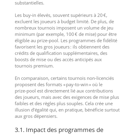
substantielles.
Les buy‑in élevés, souvent supérieurs à 20 €,
excluent les joueurs à budget limité. De plus, de
nombreux tournois imposent un volume de jeu
minimum (par exemple, 100 € de mise) pour être
éligible au prize‑pool. Les programmes de fidélité
favorisent les gros joueurs : ils obtiennent des
crédits de qualification supplémentaires, des
boosts de mise ou des accès anticipés aux
tournois premium.
En comparaison, certains tournois non‑licenciés
proposent des formats « pay‑to‑win » où le
prize‑pool est directement lié aux contributions
des joueurs, mais avec des exigences de mise plus
faibles et des règles plus souples. Cela crée une
illusion d’égalité qui, en pratique, bénéficie surtout
aux gros dépensiers.
3.1. Impact des programmes de