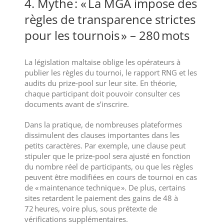
4. Mythe : « La MGA impose des
règles de transparence strictes
pour les tournois » – 280 mots
La législation maltaise oblige les opérateurs à
publier les règles du tournoi, le rapport RNG et les
audits du prize‑pool sur leur site. En théorie,
chaque participant doit pouvoir consulter ces
documents avant de s’inscrire.
Dans la pratique, de nombreuses plateformes
dissimulent des clauses importantes dans les
petits caractères. Par exemple, une clause peut
stipuler que le prize‑pool sera ajusté en fonction
du nombre réel de participants, ou que les règles
peuvent être modifiées en cours de tournoi en cas
de « maintenance technique ». De plus, certains
sites retardent le paiement des gains de 48 à
72 heures, voire plus, sous prétexte de
vérifications supplémentaires.