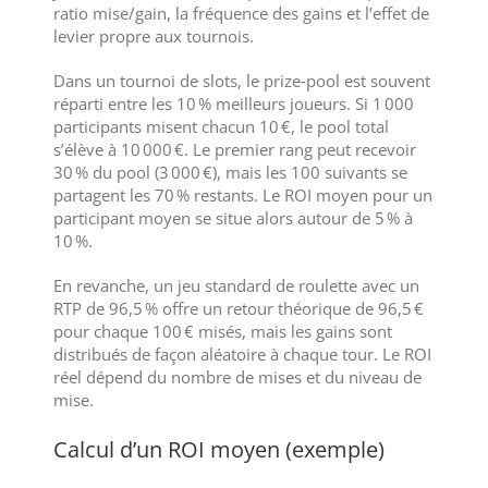
ratio mise/gain, la fréquence des gains et l’effet de
levier propre aux tournois.
Dans un tournoi de slots, le prize‑pool est souvent
réparti entre les 10 % meilleurs joueurs. Si 1 000
participants misent chacun 10 €, le pool total
s’élève à 10 000 €. Le premier rang peut recevoir
30 % du pool (3 000 €), mais les 100 suivants se
partagent les 70 % restants. Le ROI moyen pour un
participant moyen se situe alors autour de 5 % à
10 %.
En revanche, un jeu standard de roulette avec un
RTP de 96,5 % offre un retour théorique de 96,5 €
pour chaque 100 € misés, mais les gains sont
distribués de façon aléatoire à chaque tour. Le ROI
réel dépend du nombre de mises et du niveau de
mise.
Calcul d’un ROI moyen (exemple)