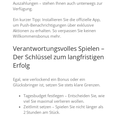
Auszahlungen – stehen Ihnen auch unterwegs zur
Verfügung.
Ein kurzer Tipp: Installieren Sie die offizielle App,
um Push‑Benachrichtigungen über exklusive
Aktionen zu erhalten. So verpassen Sie keinen
Willkommensbonus mehr.
Verantwortungsvolles Spielen –
Der Schlüssel zum langfristigen
Erfolg
Egal, wie verlockend ein Bonus oder ein
Glücksbringer ist, setzen Sie stets klare Grenzen.
Tagesbudget festlegen – Entscheiden Sie, wie
viel Sie maximal verlieren wollen.
Zeitlimit setzen – Spielen Sie nicht länger als
2 Stunden am Stück.