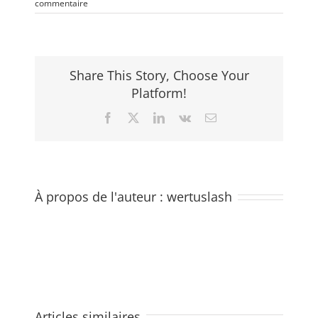
commentaire
Share This Story, Choose Your
Platform!
Facebook
X
LinkedIn
Vk
Email
À propos de l'auteur :
wertuslash
Articles similaires