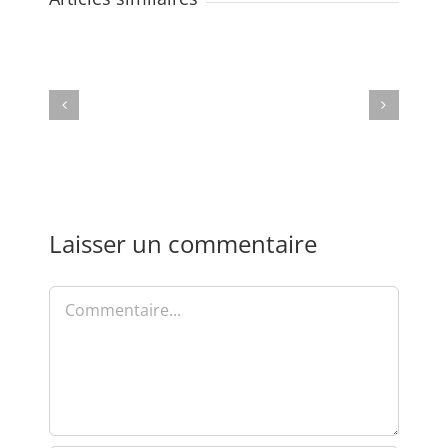
Anwendbarkeit_für_Spiele
–
копія
Laisser un commentaire
Commentaire