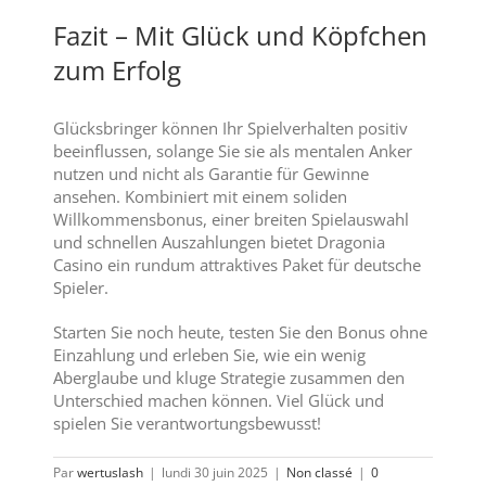
Fazit – Mit Glück und Köpfchen
zum Erfolg
Glücksbringer können Ihr Spielverhalten positiv
beeinflussen, solange Sie sie als mentalen Anker
nutzen und nicht als Garantie für Gewinne
ansehen. Kombiniert mit einem soliden
Willkommensbonus, einer breiten Spielauswahl
und schnellen Auszahlungen bietet Dragonia
Casino ein rundum attraktives Paket für deutsche
Spieler.
Starten Sie noch heute, testen Sie den Bonus ohne
Einzahlung und erleben Sie, wie ein wenig
Aberglaube und kluge Strategie zusammen den
Unterschied machen können. Viel Glück und
spielen Sie verantwortungsbewusst!
Par
wertuslash
|
lundi 30 juin 2025
|
Non classé
|
0