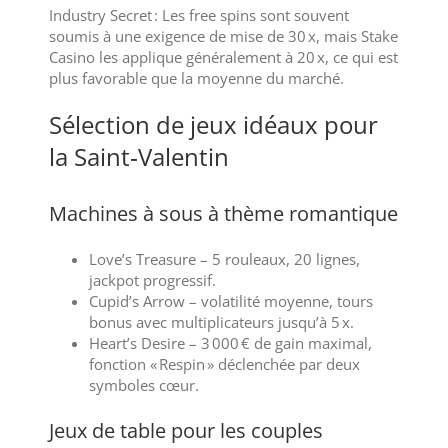
Industry Secret : Les free spins sont souvent
soumis à une exigence de mise de 30 x, mais Stake
Casino les applique généralement à 20 x, ce qui est
plus favorable que la moyenne du marché.
Sélection de jeux idéaux pour
la Saint‑Valentin
Machines à sous à thème romantique
Love’s Treasure – 5 rouleaux, 20 lignes,
jackpot progressif.
Cupid’s Arrow – volatilité moyenne, tours
bonus avec multiplicateurs jusqu’à 5 x.
Heart’s Desire – 3 000 € de gain maximal,
fonction « Respin » déclenchée par deux
symboles cœur.
Jeux de table pour les couples