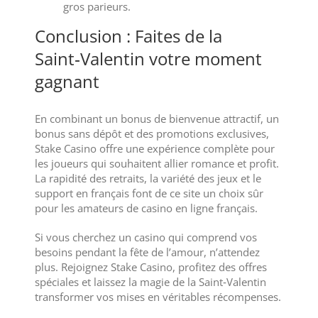
gros parieurs.
Conclusion : Faites de la
Saint‑Valentin votre moment
gagnant
En combinant un bonus de bienvenue attractif, un
bonus sans dépôt et des promotions exclusives,
Stake Casino offre une expérience complète pour
les joueurs qui souhaitent allier romance et profit.
La rapidité des retraits, la variété des jeux et le
support en français font de ce site un choix sûr
pour les amateurs de casino en ligne français.
Si vous cherchez un casino qui comprend vos
besoins pendant la fête de l’amour, n’attendez
plus. Rejoignez Stake Casino, profitez des offres
spéciales et laissez la magie de la Saint‑Valentin
transformer vos mises en véritables récompenses.