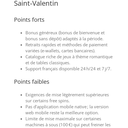
Saint‑Valentin
Points forts
Bonus généreux (bonus de bienvenue et
bonus sans dépôt) adaptés à la période.
Retraits rapides et méthodes de paiement
variées (e‑wallets, cartes bancaires).
Catalogue riche de jeux à thème romantique
et de tables classiques.
Support français disponible 24 h/24 et 7 j/7.
Points faibles
Exigences de mise légèrement supérieures
sur certains free spins.
Pas d’application mobile native ; la version
web mobile reste la meilleure option.
Limite de mise maximale sur certaines
machines à sous (100 €) qui peut freiner les