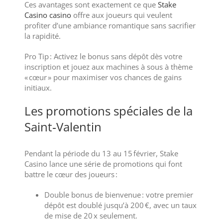
Ces avantages sont exactement ce que
Stake
Casino casino
offre aux joueurs qui veulent
profiter d’une ambiance romantique sans sacrifier
la rapidité.
Pro Tip : Activez le bonus sans dépôt dès votre
inscription et jouez aux machines à sous à thème
« cœur » pour maximiser vos chances de gains
initiaux.
Les promotions spéciales de la
Saint‑Valentin
Pendant la période du 13 au 15 février, Stake
Casino lance une série de promotions qui font
battre le cœur des joueurs :
Double bonus de bienvenue : votre premier
dépôt est doublé jusqu’à 200 €, avec un taux
de mise de 20 x seulement.