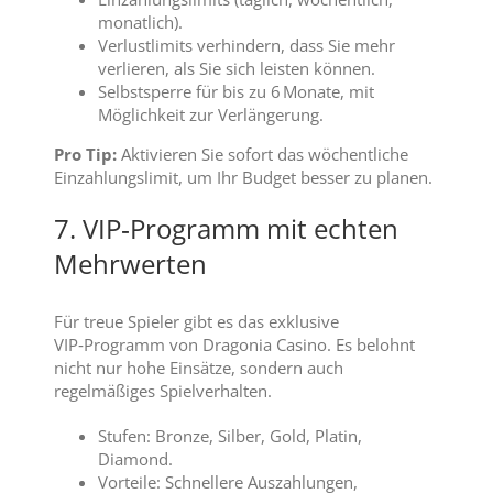
monatlich).
Verlustlimits verhindern, dass Sie mehr
verlieren, als Sie sich leisten können.
Selbstsperre für bis zu 6 Monate, mit
Möglichkeit zur Verlängerung.
Pro Tip:
Aktivieren Sie sofort das wöchentliche
Einzahlungslimit, um Ihr Budget besser zu planen.
7. VIP‑Programm mit echten
Mehrwerten
Für treue Spieler gibt es das exklusive
VIP‑Programm von Dragonia Casino. Es belohnt
nicht nur hohe Einsätze, sondern auch
regelmäßiges Spielverhalten.
Stufen: Bronze, Silber, Gold, Platin,
Diamond.
Vorteile: Schnellere Auszahlungen,