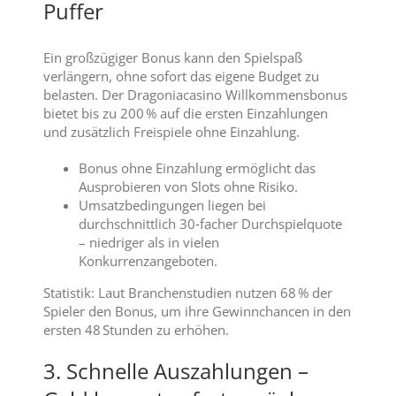
Puffer
Ein großzügiger Bonus kann den Spielspaß
verlängern, ohne sofort das eigene Budget zu
belasten. Der Dragoniacasino Willkommensbonus
bietet bis zu 200 % auf die ersten Einzahlungen
und zusätzlich Freispiele ohne Einzahlung.
Bonus ohne Einzahlung ermöglicht das
Ausprobieren von Slots ohne Risiko.
Umsatzbedingungen liegen bei
durchschnittlich 30‑facher Durchspielquote
– niedriger als in vielen
Konkurrenzangeboten.
Statistik: Laut Branchenstudien nutzen 68 % der
Spieler den Bonus, um ihre Gewinnchancen in den
ersten 48 Stunden zu erhöhen.
3. Schnelle Auszahlungen –