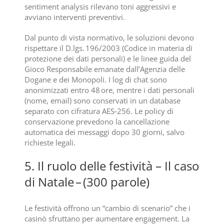
sentiment analysis rilevano toni aggressivi e
avviano interventi preventivi.
Dal punto di vista normativo, le soluzioni devono
rispettare il D.lgs. 196/2003 (Codice in materia di
protezione dei dati personali) e le linee guida del
Gioco Responsabile emanate dall’Agenzia delle
Dogane e dei Monopoli. I log di chat sono
anonimizzati entro 48 ore, mentre i dati personali
(nome, email) sono conservati in un database
separato con cifratura AES‑256. Le policy di
conservazione prevedono la cancellazione
automatica dei messaggi dopo 30 giorni, salvo
richieste legali.
5. Il ruolo delle festività – Il caso
di Natale – (300 parole)
Le festività offrono un “cambio di scenario” che i
casinò sfruttano per aumentare engagement. La