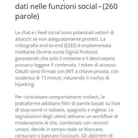
dati nelle funzioni social – (260
parole)
Le chat e i feed social sono potenziali vettori di
attacchi se non adeguatamente protetti. La
crittografia end‑to‑end (E2EE) è implementata
mediante librerie come Signal Protocol,
garantendo che solo il mittente e il destinatario
possano leggere il contenuto. I token di accesso
OAuth sono firmati con JWT a chiave privata, con
scadenza di 15 minuti, riducendo il rischio di
hijacking.
Per contrastare comportamenti molesti, le
piattaforme adottano filtri di parole basati su liste
di stop‑word in italiano, spagnolo e inglese. Le
segnalazioni degli utenti attivano un workflow di
moderazione AI che, combinato con revisori
umani, decide in tempo reale se bloccare,
censurare o bannare l’account. Gli algoritmi di