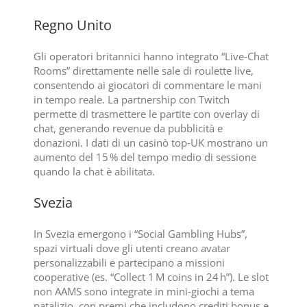
Regno Unito
Gli operatori britannici hanno integrato “Live‑Chat
Rooms” direttamente nelle sale di roulette live,
consentendo ai giocatori di commentare le mani
in tempo reale. La partnership con Twitch
permette di trasmettere le partite con overlay di
chat, generando revenue da pubblicità e
donazioni. I dati di un casinò top‑UK mostrano un
aumento del 15 % del tempo medio di sessione
quando la chat è abilitata.
Svezia
In Svezia emergono i “Social Gambling Hubs”,
spazi virtuali dove gli utenti creano avatar
personalizzabili e partecipano a missioni
cooperative (es. “Collect 1 M coins in 24 h”). Le slot
non AAMS sono integrate in mini‑giochi a tema
natalizio, con premi che includono crediti bonus e