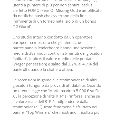
utenti a puntare di più per non sentirsi esclusi.
L’effetto FOMO (Fear Of Missing Out) è amplificato
da notifiche push che avvertono della fine
imminente di un torneo natalizio o di un bonus
“12 Giorni”.
Uno studio interno condotto da un operatore
europeo ha mostrato che gli utenti che
partecipano a leaderboard hanno una sessione
media di 38 minuti, contro i 26 minuti dei giocatori
“solitari”. Inoltre, il valore medio delle puntate
(Wager per session) è salito dal 3,2 % al 4,7 % del
bankroll quando la chat era attiva.
Le recensioni in‑game e le testimonianze di altri
giocatori fungono da prova di affidabilità. Quando
un utente legge che “Mario ha vinto 5.000 € su Slot
X”, la percezione di “alta RTP” si rinforza, anche se
il valore reale dell’RTP è indipendente dalla
testimonianza. Questo fenomeno è sfruttato nei
banner “Top Winners” che mostrano i risultati più