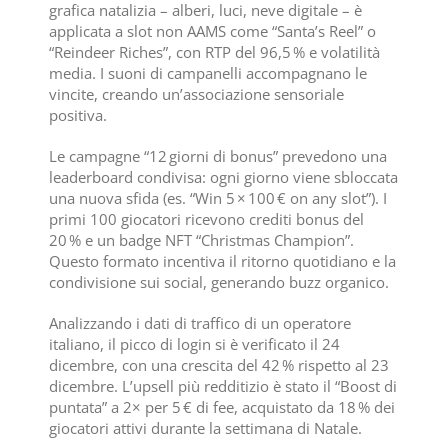
grafica natalizia – alberi, luci, neve digitale – è
applicata a slot non AAMS come “Santa’s Reel” o
“Reindeer Riches”, con RTP del 96,5 % e volatilità
media. I suoni di campanelli accompagnano le
vincite, creando un’associazione sensoriale
positiva.
Le campagne “12 giorni di bonus” prevedono una
leaderboard condivisa: ogni giorno viene sbloccata
una nuova sfida (es. “Win 5 × 100 € on any slot”). I
primi 100 giocatori ricevono crediti bonus del
20 % e un badge NFT “Christmas Champion”.
Questo formato incentiva il ritorno quotidiano e la
condivisione sui social, generando buzz organico.
Analizzando i dati di traffico di un operatore
italiano, il picco di login si è verificato il 24
dicembre, con una crescita del 42 % rispetto al 23
dicembre. L’upsell più redditizio è stato il “Boost di
puntata” a 2× per 5 € di fee, acquistato da 18 % dei
giocatori attivi durante la settimana di Natale.