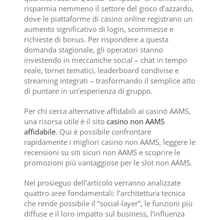
risparmia nemmeno il settore del gioco d’azzardo,
dove le piattaforme di casino online registrano un
aumento significativo di login, scommesse e
richieste di bonus. Per rispondere a questa
domanda stagionale, gli operatori stanno
investendo in meccaniche social – chat in tempo
reale, tornei tematici, leaderboard condivise e
streaming integrati – trasformando il semplice atto
di puntare in un’esperienza di gruppo.
Per chi cerca alternative affidabili ai casinò AAMS,
una risorsa utile è il sito
casino non AAMS
affidabile
. Qui è possibile confrontare
rapidamente i migliori casino non AAMS, leggere le
recensioni su siti sicuri non AAMS e scoprire le
promozioni più vantaggiose per le slot non AAMS.
Nel prosieguo dell’articolo verranno analizzate
quattro aree fondamentali: l’architettura tecnica
che rende possibile il “social‑layer”, le funzioni più
diffuse e il loro impatto sul business, l’influenza