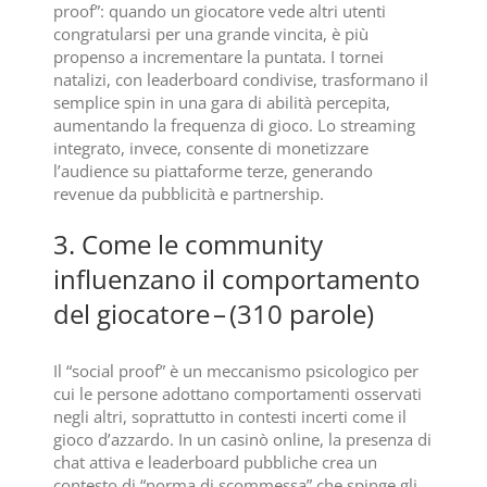
proof”: quando un giocatore vede altri utenti
congratularsi per una grande vincita, è più
propenso a incrementare la puntata. I tornei
natalizi, con leaderboard condivise, trasformano il
semplice spin in una gara di abilità percepita,
aumentando la frequenza di gioco. Lo streaming
integrato, invece, consente di monetizzare
l’audience su piattaforme terze, generando
revenue da pubblicità e partnership.
3. Come le community
influenzano il comportamento
del giocatore – (310 parole)
Il “social proof” è un meccanismo psicologico per
cui le persone adottano comportamenti osservati
negli altri, soprattutto in contesti incerti come il
gioco d’azzardo. In un casinò online, la presenza di
chat attiva e leaderboard pubbliche crea un
contesto di “norma di scommessa” che spinge gli